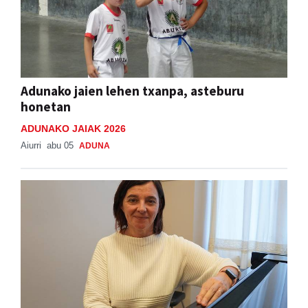
Adunako jaien lehen txanpa, asteburu
honetan
ADUNAKO JAIAK 2026
Aiurri
abu 05
ADUNA