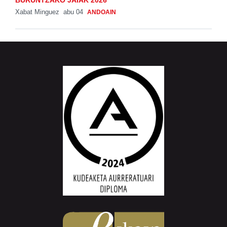
Xabat Minguez
abu 04
ANDOAIN