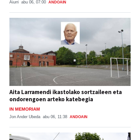
Aiurri
abu 06, 07:00
ANDOAIN
Aita Larramendi ikastolako sortzaileen eta
ondorengoen arteko katebegia
IN MEMORIAM
Jon Ander Ubeda
abu 06, 11:38
ANDOAIN