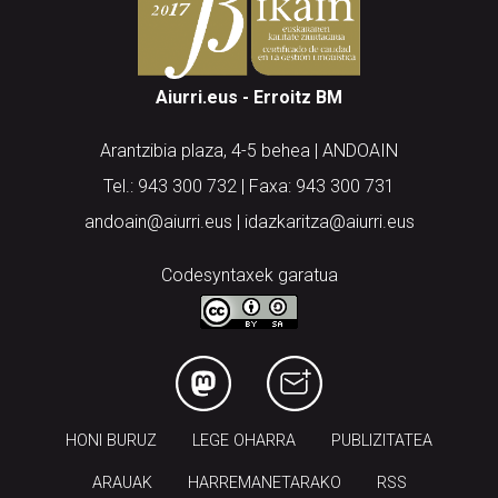
Aiurri.eus - Erroitz BM
Arantzibia plaza, 4-5 behea | ANDOAIN
Tel.: 943 300 732 | Faxa: 943 300 731
andoain@aiurri.eus | idazkaritza@aiurri.eus
Codesyntaxek garatua
HONI BURUZ
LEGE OHARRA
PUBLIZITATEA
ARAUAK
HARREMANETARAKO
RSS