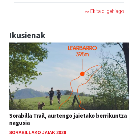
»» Ekitaldi gehiago
Ikusienak
Sorabilla Trail, aurtengo jaietako berrikuntza
nagusia
SORABILLAKO JAIAK 2026