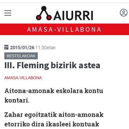
AMASA-VILLABONA
2015/01/26
11:30etan
BESTELAKOAK
III. Fleming bizirik astea
AMASA-VILLABONA
Aitona-amonak
eskolara
kontu
kontari
.
Zahar egoitzatik aiton-amonak
etorriko dira ikasleei kontuak