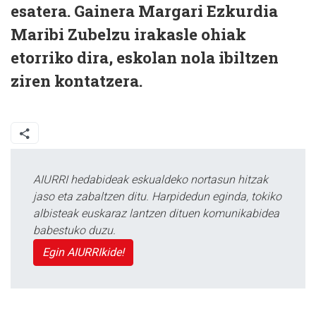
esatera. Gainera Margari Ezkurdia
Maribi Zubelzu irakasle ohiak
etorriko dira, eskolan nola ibiltzen
ziren kontatzera.
AIURRI hedabideak eskualdeko nortasun hitzak
jaso eta zabaltzen ditu. Harpidedun eginda, tokiko
albisteak euskaraz lantzen dituen komunikabidea
babestuko duzu.
Egin AIURRIkide!