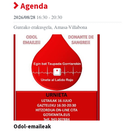
Agenda
2026/08/28
16:30 - 20:30
Gureako erakusgela, Amasa-Villabona
Odol-emaileak