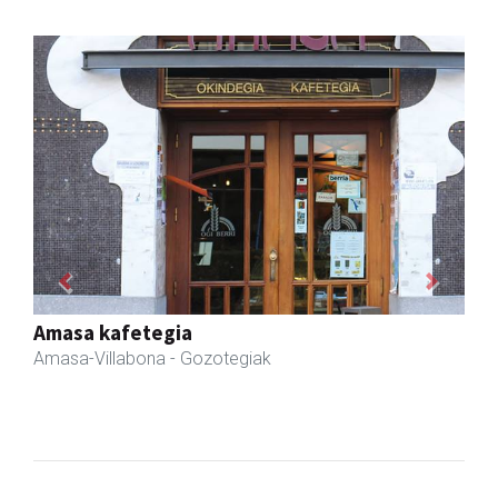
Previous
Next
Iraola aholkularitza
Amasa-Villabona
- Abokatuak