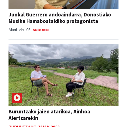
Junkal Guerrero andoaindarra, Donostiako
Musika Hamabostaldiko protagonista
Aiurri
abu 05
ANDOAIN
Buruntzako jaien atarikoa, Ainhoa
Aiertzarekin
BURUNTZAKO JAIAK 2026