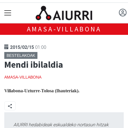
AMASA-VILLABONA
2015/02/15
01:00
BESTELAKOAK
Mendi ibilaldia
AMASA-VILLABONA
Villabona-Uzturre-Tolosa (Ihauteriak).
AIURRI hedabideak eskualdeko nortasun hitzak