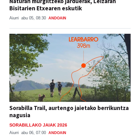
Naturan murgiltzeko jarduerak, Leizaran
Bisitarien Etxearen eskutik
Aiurri
abu 05, 08:30
ANDOAIN
Sorabilla Trail, aurtengo jaietako berrikuntza
nagusia
SORABILLAKO JAIAK 2026
Aiurri
abu 06, 07:00
ANDOAIN