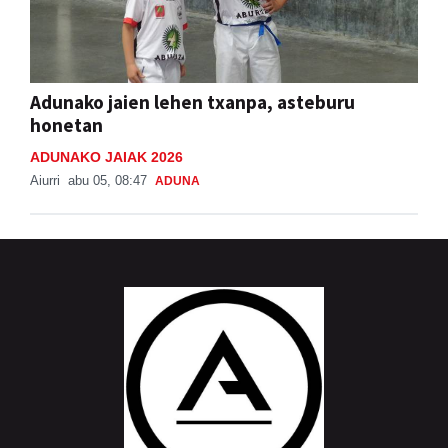
Adunako jaien lehen txanpa, asteburu
honetan
ADUNAKO JAIAK 2026
Aiurri
abu 05, 08:47
ADUNA