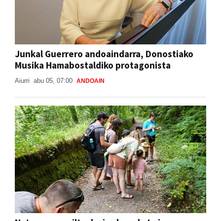
Junkal Guerrero andoaindarra, Donostiako
Musika Hamabostaldiko protagonista
Aiurri
abu 05, 07:00
ANDOAIN