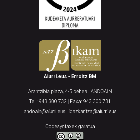
Aiurri.eus - Erroitz BM
Arantzibia plaza, 4-5 behea | ANDOAIN
Tel.: 943 300 732 | Faxa: 943 300 731
andoain@aiurri.eus | idazkaritza@aiurri.eus
Codesyntaxek garatua