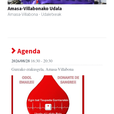
Fleming Herri Eskola
Amasa-Villabona
- Hezkuntza
Agenda
2026/08/28
16:30 - 20:30
Gureako erakusgela, Amasa-Villabona