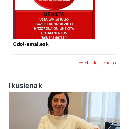
Odol-emaileak
»» Ekitaldi gehiago
Ikusienak