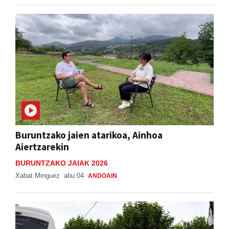
Buruntzako jaien atarikoa, Ainhoa
Aiertzarekin
BURUNTZAKO JAIAK 2026
Xabat Minguez
abu 04
ANDOAIN