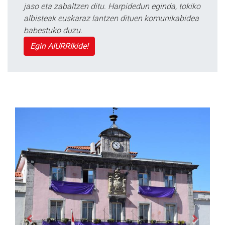
jaso eta zabaltzen ditu. Harpidedun eginda, tokiko
albisteak euskaraz lantzen dituen komunikabidea
babestuko duzu.
Egin AIURRIkide!
Previous
Next