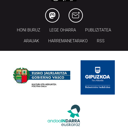
HONI BURUZ
LEGE OHARRA
PUBLIZITATEA
ARAUAK
HARREMANETARAKO
RSS