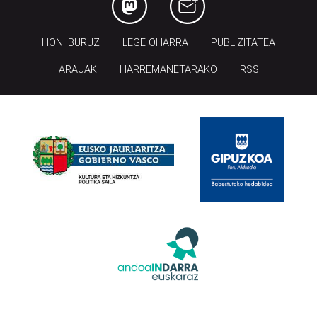
HONI BURUZ
LEGE OHARRA
PUBLIZITATEA
ARAUAK
HARREMANETARAKO
RSS