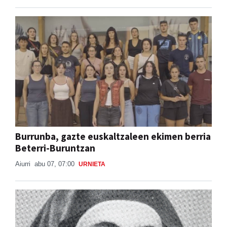
Burrunba, gazte euskaltzaleen ekimen berria
Beterri-Buruntzan
Aiurri
abu 07, 07:00
URNIETA