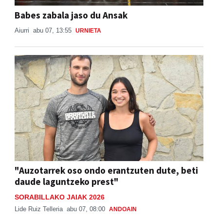
Babes zabala jaso du Ansak
Aiurri
abu 07, 13:55
URNIETA
"Auzotarrek oso ondo erantzuten dute, beti
daude laguntzeko prest"
SORABILLAKO JAIAK 2026
Lide Ruiz Telleria
abu 07, 08:00
ANDOAIN