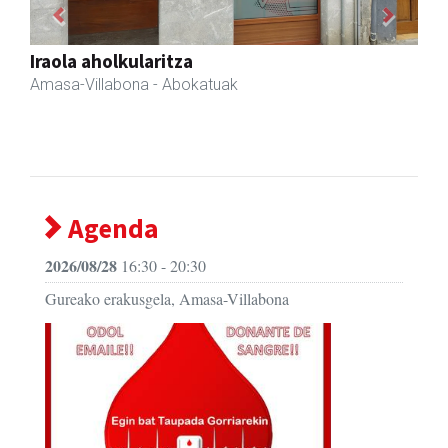
Previous
Next
Sahatsa belar-denda eta dietetika zentrua
Amasa-Villabona
- Belar-denda
Agenda
2026/08/28
16:30 - 20:30
Gureako erakusgela, Amasa-Villabona