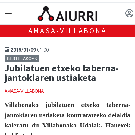
AMASA-VILLABONA
2015/01/09
01:00
BESTELAKOAK
Jubilatuen etxeko taberna-
jantokiaren ustiaketa
AMASA-VILLABONA
Villabonako jubilatuen etxeko taberna-
jantokiaren ustiaketa kontratatzeko deialdia
kaleratu du Villabonako Udalak. Hauexek