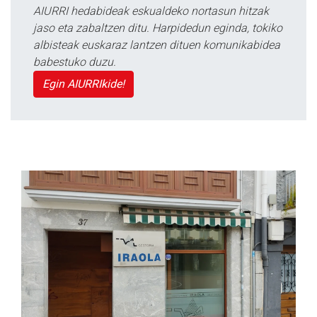
AIURRI hedabideak eskualdeko nortasun hitzak
jaso eta zabaltzen ditu. Harpidedun eginda, tokiko
albisteak euskaraz lantzen dituen komunikabidea
babestuko duzu.
Egin AIURRIkide!