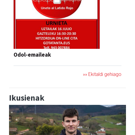
Odol-emaileak
»» Ekitaldi gehiago
Ikusienak