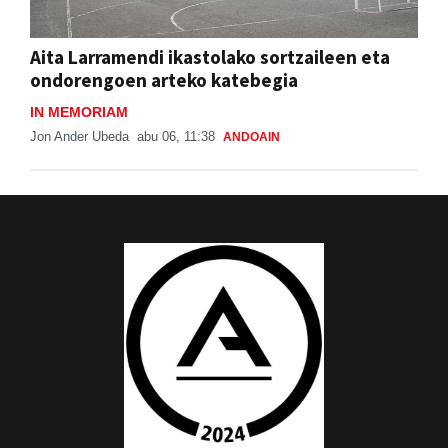
Aita Larramendi ikastolako sortzaileen eta
ondorengoen arteko katebegia
IN MEMORIAM
Jon Ander Ubeda
abu 06, 11:38
ANDOAIN