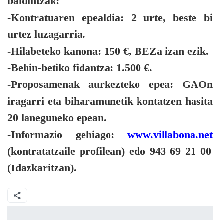
baldintzak:
-Kontratuaren epealdia: 2 urte, beste bi
urtez luzagarria.
-Hilabeteko kanona: 150 €, BEZa izan ezik.
-Behin-betiko fidantza: 1.500 €.
-Proposamenak aurkezteko epea: GAOn
iragarri eta biharamunetik kontatzen hasita
20 laneguneko epean.
-Informazio gehiago:
www.villabona.net
(kontratatzaile profilean) edo 943 69 21 00
(Idazkaritzan).