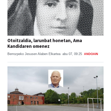
Otoitzaldia, larunbat honetan, Ama
Kandidaren omenez
Berrozpeko Jesusen Alaben Elkartea
abu 07, 09:25
ANDOAIN