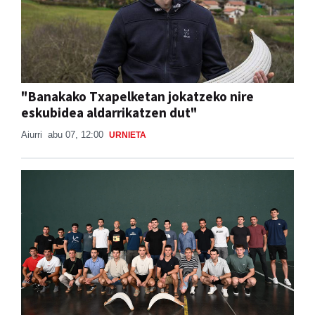
"Banakako Txapelketan jokatzeko nire
eskubidea aldarrikatzen dut"
Aiurri
abu 07, 12:00
URNIETA