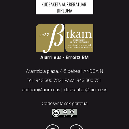
Aiurri.eus - Erroitz BM
Arantzibia plaza, 4-5 behea | ANDOAIN
Tel.: 943 300 732 | Faxa: 943 300 731
andoain@aiurri.eus | idazkaritza@aiurri.eus
Codesyntaxek garatua