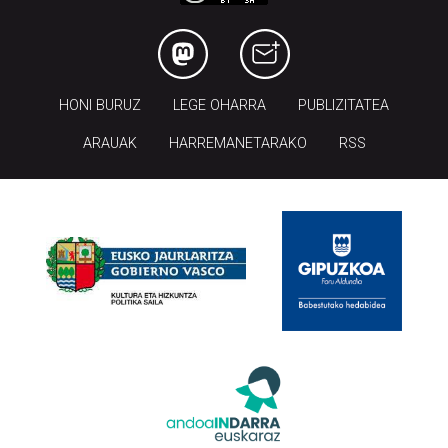
HONI BURUZ
LEGE OHARRA
PUBLIZITATEA
ARAUAK
HARREMANETARAKO
RSS