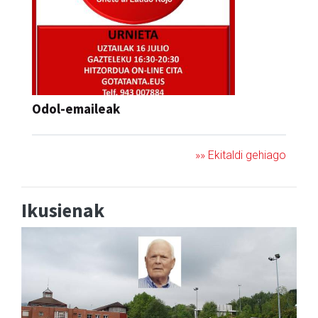
Odol-emaileak
»» Ekitaldi gehiago
Ikusienak