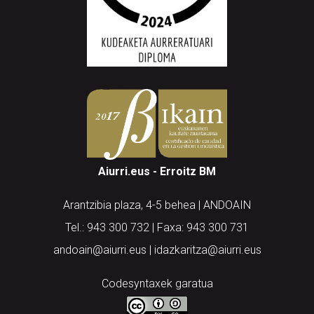
Aiurri.eus - Erroitz BM
Arantzibia plaza, 4-5 behea | ANDOAIN
Tel.: 943 300 732 | Faxa: 943 300 731
andoain@aiurri.eus | idazkaritza@aiurri.eus
Codesyntaxek garatua