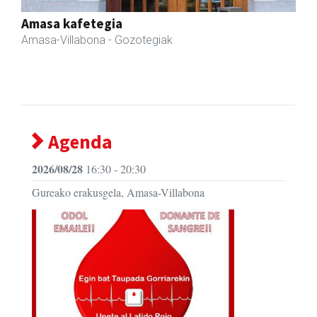
Fleming Herri Eskola
Amasa-Villabona
- Hezkuntza
Agenda
2026/08/28
16:30 - 20:30
Gureako erakusgela, Amasa-Villabona