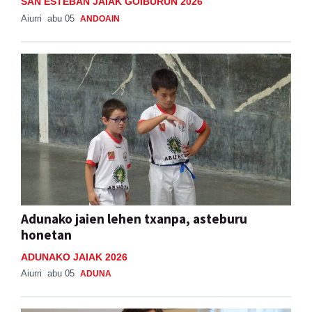
SAN ESTEBAN JAIAK GOIBURUN 2026
Aiurri
abu 05
ANDOAIN
Adunako jaien lehen txanpa, asteburu
honetan
ADUNAKO JAIAK 2026
Aiurri
abu 05
ADUNA