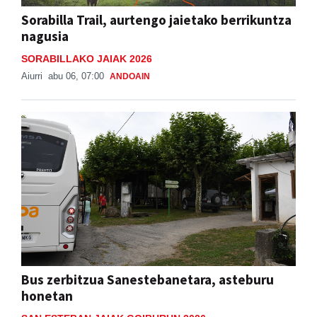
Sorabilla Trail, aurtengo jaietako berrikuntza
nagusia
SORABILLAKO JAIAK 2026
Aiurri
abu 06, 07:00
ANDOAIN
Bus zerbitzua Sanestebanetara, asteburu
honetan