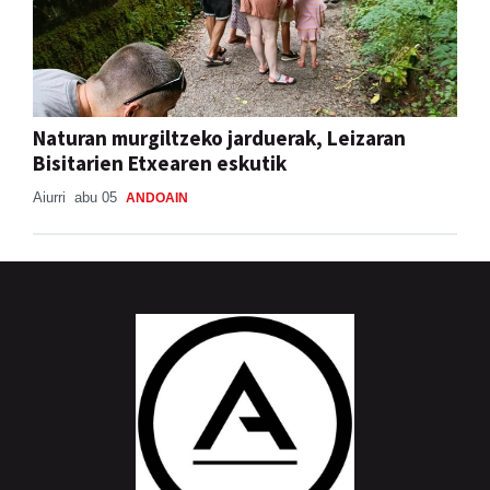
Naturan murgiltzeko jarduerak, Leizaran
Bisitarien Etxearen eskutik
Aiurri
abu 05
ANDOAIN