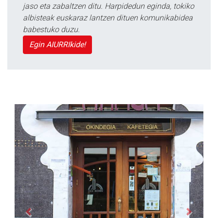
jaso eta zabaltzen ditu. Harpidedun eginda, tokiko
albisteak euskaraz lantzen dituen komunikabidea
babestuko duzu.
Egin AIURRIkide!
Previous
Next