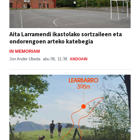
Aita Larramendi ikastolako sortzaileen eta
ondorengoen arteko katebegia
IN MEMORIAM
Jon Ander Ubeda
abu 06, 11:38
ANDOAIN