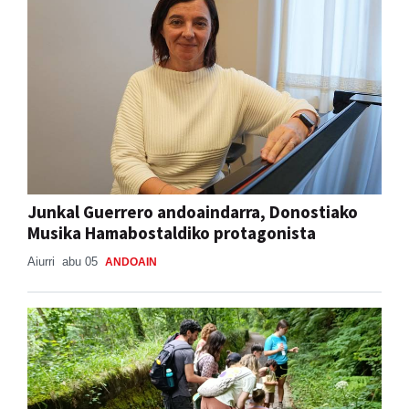
Junkal Guerrero andoaindarra, Donostiako
Musika Hamabostaldiko protagonista
Aiurri
abu 05
ANDOAIN