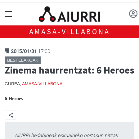
AMASA-VILLABONA
2015/01/31
17:00
BESTELAKOAK
Zinema haurrentzat: 6 Heroes
GUREA,
AMASA-VILLABONA
6 Heroes
AIURRI hedabideak eskualdeko nortasun hitzak