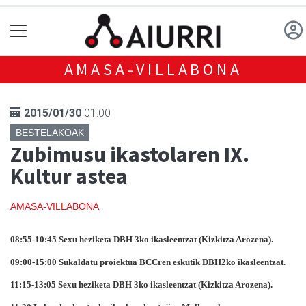
AMASA-VILLABONA
2015/01/30
01:00
BESTELAKOAK
Zubimusu ikastolaren IX.
Kultur astea
AMASA-VILLABONA
08:55-10:45 Sexu heziketa DBH 3ko ikasleentzat (Kizkitza Arozena).
09:00-15:00 Sukaldatu proiektua BCCren eskutik DBH2ko ikasleentzat.
11:15-13:05 Sexu heziketa DBH 3ko ikasleentzat (Kizkitza Arozena).