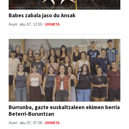
Babes zabala jaso du Ansak
Aiurri
abu 07, 13:55
URNIETA
Burrunba, gazte euskaltzaleen ekimen berria
Beterri-Buruntzan
Aiurri
abu 07, 07:00
URNIETA