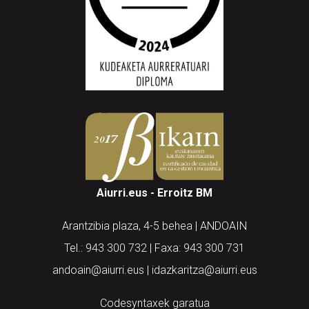
Aiurri.eus - Erroitz BM
Arantzibia plaza, 4-5 behea | ANDOAIN
Tel.: 943 300 732 | Faxa: 943 300 731
andoain@aiurri.eus | idazkaritza@aiurri.eus
Codesyntaxek garatua