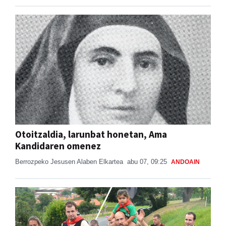
Otoitzaldia, larunbat honetan, Ama
Kandidaren omenez
Berrozpeko Jesusen Alaben Elkartea
abu 07, 09:25
ANDOAIN