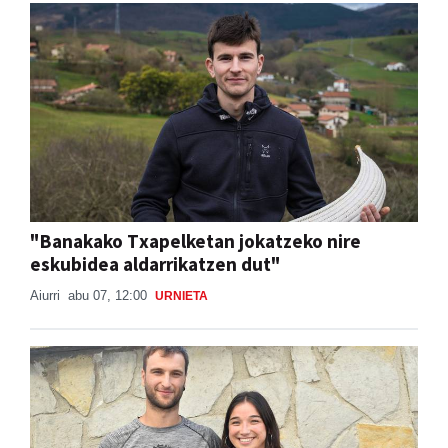
"Banakako Txapelketan jokatzeko nire
eskubidea aldarrikatzen dut"
Aiurri
abu 07, 12:00
URNIETA