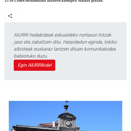
11:30 Lehen hezkuntzako ikasleen kantujira Malkar plazan.
AIURRI hedabideak eskualdeko nortasun hitzak
jaso eta zabaltzen ditu. Harpidedun eginda, tokiko
albisteak euskaraz lantzen dituen komunikabidea
babestuko duzu.
Egin AIURRIkide!