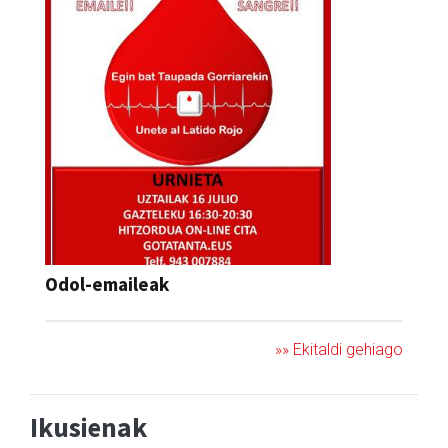
Odol-emaileak
»» Ekitaldi gehiago
Ikusienak