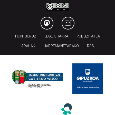
HONI BURUZ
LEGE OHARRA
PUBLIZITATEA
ARAUAK
HARREMANETARAKO
RSS