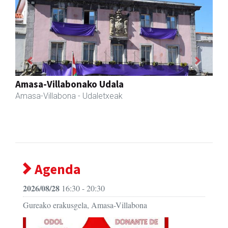
Previous
Next
Eizmendi ile-apaindegia
Amasa-Villabona
- Ile-apaindegiak
Agenda
2026/08/28
16:30 - 20:30
Gureako erakusgela, Amasa-Villabona