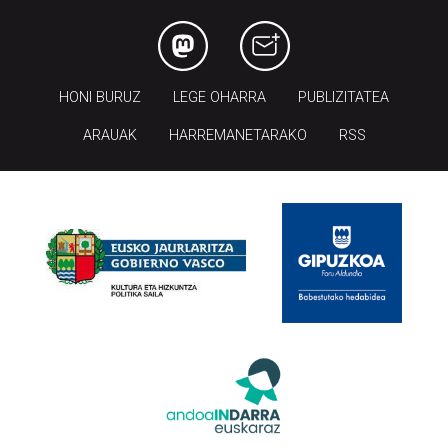
HONI BURUZ
LEGE OHARRA
PUBLIZITATEA
ARAUAK
HARREMANETARAKO
RSS