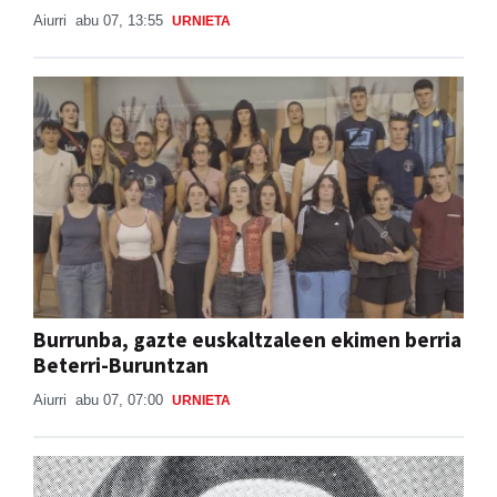
Aiurri
abu 07, 13:55
URNIETA
Burrunba, gazte euskaltzaleen ekimen berria
Beterri-Buruntzan
Aiurri
abu 07, 07:00
URNIETA