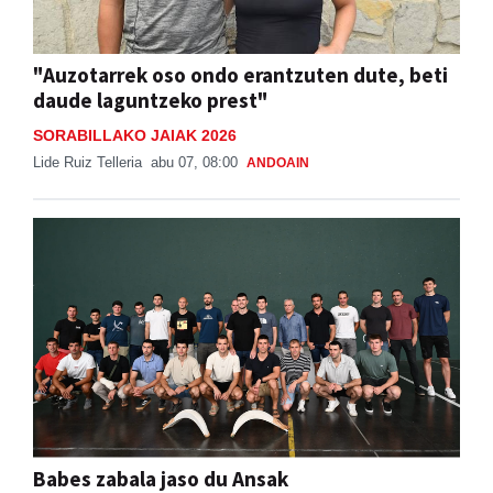
"Auzotarrek oso ondo erantzuten dute, beti
daude laguntzeko prest"
SORABILLAKO JAIAK 2026
Lide Ruiz Telleria
abu 07, 08:00
ANDOAIN
Babes zabala jaso du Ansak