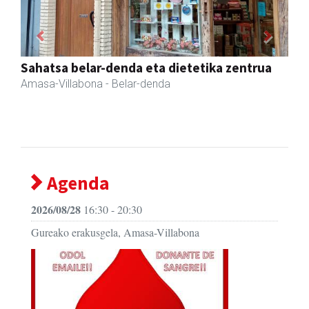
Previous
Next
Amane
Amasa-Villabona
- Arropa-dendak
Agenda
2026/08/28
16:30 - 20:30
Gureako erakusgela, Amasa-Villabona