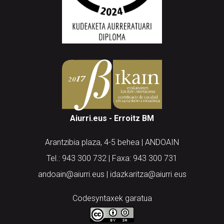
Aiurri.eus - Erroitz BM
Arantzibia plaza, 4-5 behea | ANDOAIN
Tel.: 943 300 732 | Faxa: 943 300 731
andoain@aiurri.eus | idazkaritza@aiurri.eus
Codesyntaxek garatua