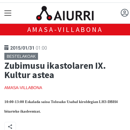
AMASA-VILLABONA
2015/01/31
01:00
BESTELAKOAK
Zubimusu ikastolaren IX.
Kultur astea
AMASA-VILLABONA
10:00-13:00 Eskalada saioa Tolosako Usabal kiroldegian LH3-DBH4
bitarteko ikasleentzat.