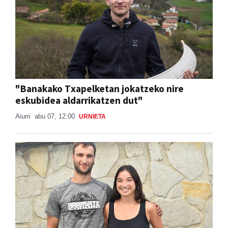
"Banakako Txapelketan jokatzeko nire
eskubidea aldarrikatzen dut"
Aiurri
abu 07, 12:00
URNIETA