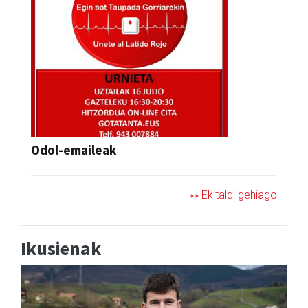
Odol-emaileak
»» Ekitaldi gehiago
Ikusienak