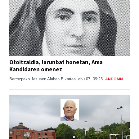
Otoitzaldia, larunbat honetan, Ama
Kandidaren omenez
Berrozpeko Jesusen Alaben Elkartea
abu 07, 09:25
ANDOAIN