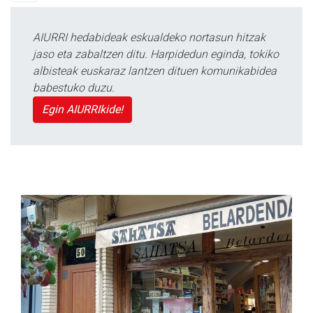
AIURRI hedabideak eskualdeko nortasun hitzak
jaso eta zabaltzen ditu. Harpidedun eginda, tokiko
albisteak euskaraz lantzen dituen komunikabidea
babestuko duzu.
Egin AIURRIkide!