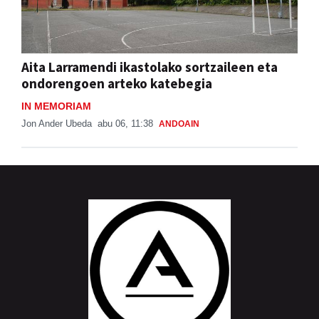
Aita Larramendi ikastolako sortzaileen eta
ondorengoen arteko katebegia
IN MEMORIAM
Jon Ander Ubeda
abu 06, 11:38
ANDOAIN