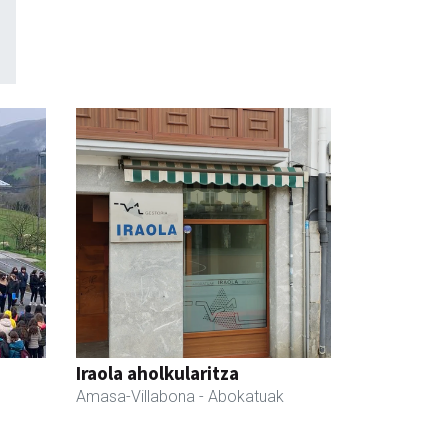
Iraola aholkularitza
Amasa-Villabona
- Abokatuak