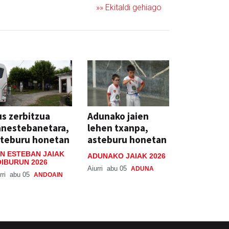
»» Ekitaldi gehiago
s zerbitzua
Adunako jaien
anestebanetara,
lehen txanpa,
steburu honetan
asteburu honetan
N ESTEBAN JAIAK
ADUNAKO JAIAK 2026
IBURUN 2026
Aiurri
abu 05
ADUNA
rri
abu 05
ANDOAIN