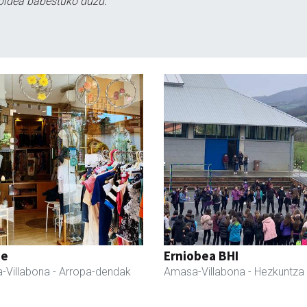
bidea babestuko duzu.
ne
Erniobea BHI
-Villabona
- Arropa-dendak
Amasa-Villabona
- Hezkuntza