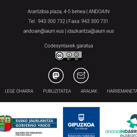
Arantzibia plaza, 4-5 behea | ANDOAIN
Tel.: 943 300 732 | Faxa: 943 300 731
andoain@aiurri.eus | idazkaritza@aiurri.eus
Codesyntaxek garatua
LEGE OHARRA
PUBLIZITATEA
ARAUAK
HARREMANET