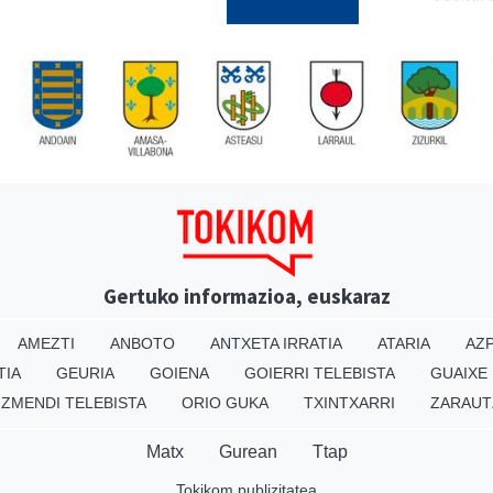
Gertuko informazioa, euskaraz
AMEZTI
ANBOTO
ANTXETA IRRATIA
ATARIA
AZP
TIA
GEURIA
GOIENA
GOIERRI TELEBISTA
GUAIXE
IZMENDI TELEBISTA
ORIO GUKA
TXINTXARRI
ZARAUT
Matx
Gurean
Ttap
Tokikom publizitatea