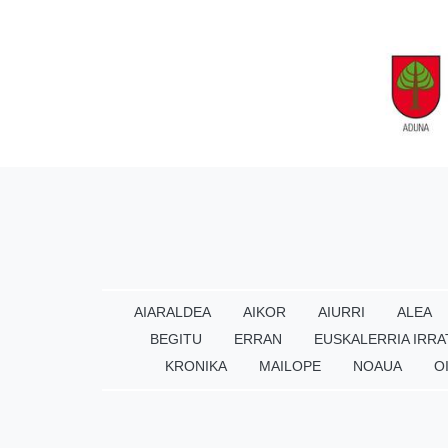
AIARALDEA
AIKOR
AIURRI
ALEA
BEGITU
ERRAN
EUSKALERRIA IRRA
KRONIKA
MAILOPE
NOAUA
O