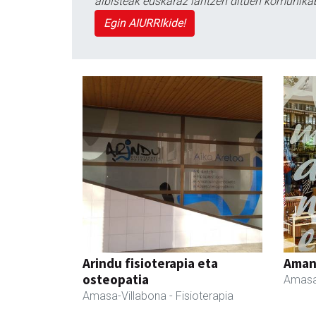
albisteak euskaraz lantzen dituen komunika
Egin AIURRIkide!
Arindu fisioterapia eta
Ama
osteopatia
Amasa
Amasa-Villabona
- Fisioterapia