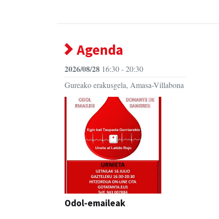
Agenda
2026/08/28
16:30 - 20:30
Gureako erakusgela, Amasa-Villabona
Odol-emaileak