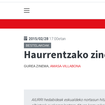
2015/02/28
17:00etan
BESTELAKOAK
Haurrentzako zi
GUREA ZINEMA,
AMASA-VILLABONA
AIURRI hedabideak eskualdeko nortasun hitza