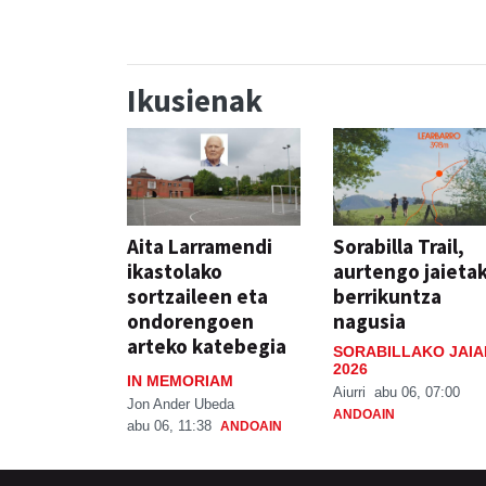
Ikusienak
Aita Larramendi
Sorabilla Trail,
ikastolako
aurtengo jaieta
sortzaileen eta
berrikuntza
ondorengoen
nagusia
arteko katebegia
SORABILLAKO JAIA
2026
IN MEMORIAM
Aiurri
abu 06, 07:00
Jon Ander Ubeda
ANDOAIN
abu 06, 11:38
ANDOAIN