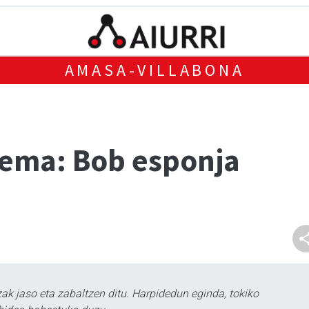
AMASA-VILLABONA
nema: Bob esponja
k jaso eta zabaltzen ditu. Harpidedun eginda, tokiko