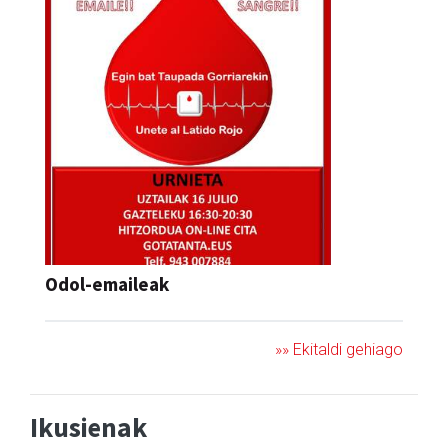
Odol-emaileak
»» Ekitaldi gehiago
Ikusienak