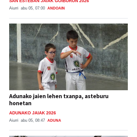
SAN ESTEBAN JAIAK GOIBURUN 2026
Aiurri
abu 05, 07:00
ANDOAIN
Adunako jaien lehen txanpa, asteburu
honetan
ADUNAKO JAIAK 2026
Aiurri
abu 05, 08:47
ADUNA