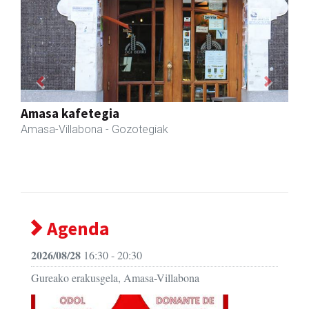
Previous
Next
Fleming Herri Eskola
Amasa-Villabona
- Hezkuntza
Agenda
2026/08/28
16:30 - 20:30
Gureako erakusgela, Amasa-Villabona