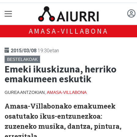
AMASA-VILLABONA
2015/03/08
19:30etan
BESTELAKOAK
Emeki ikuskizuna, herriko
emakumeen eskutik
GUREA ANTZOKIAN,
AMASA-VILLABONA
Amasa-Villabonako emakumeek
osatutako ikus-entzunezkoa:
zuzeneko musika, dantza, pintura,
errezitala...