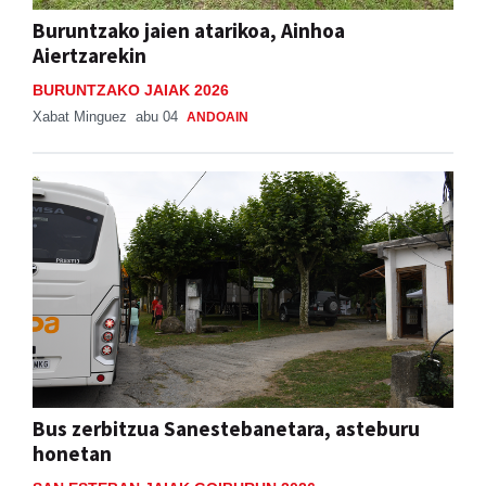
Buruntzako jaien atarikoa, Ainhoa
Aiertzarekin
BURUNTZAKO JAIAK 2026
Xabat Minguez
abu 04
ANDOAIN
Bus zerbitzua Sanestebanetara, asteburu
honetan