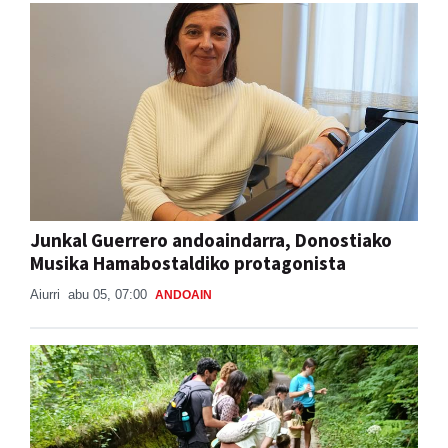
Junkal Guerrero andoaindarra, Donostiako
Musika Hamabostaldiko protagonista
Aiurri
abu 05, 07:00
ANDOAIN