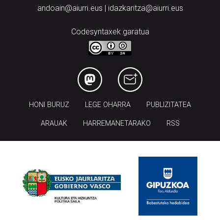
andoain@aiurri.eus | idazkaritza@aiurri.eus
Codesyntaxek garatua
HONI BURUZ
LEGE OHARRA
PUBLIZITATEA
ARAUAK
HARREMANETARAKO
RSS