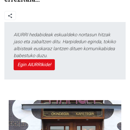
AIURRI hedabideak eskualdeko nortasun hitzak
jaso eta zabaltzen ditu. Harpidedun eginda, tokiko
albisteak euskaraz lantzen dituen komunikabidea
babestuko duzu.
Egin AIURRIkide!