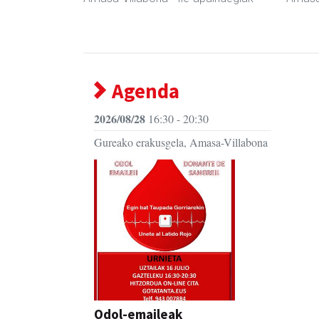
Agenda
2026/08/28
16:30 - 20:30
Gureako erakusgela, Amasa-Villabona
Odol-emaileak