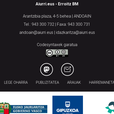
Aiurri.eus - Erroitz BM
Arantzibia plaza, 4-5 behea | ANDOAIN
Tel.: 943 300 732 | Faxa: 943 300 731
andoain@aiurri.eus | idazkaritza@aiurri.eus
Codesyntaxek garatua
LEGE OHARRA
PUBLIZITATEA
ARAUAK
HARREMANET