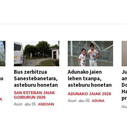
Bus zerbitzua
Adunako jaien
Ju
ko
Sanestebanetara,
lehen txanpa,
an
asteburu honetan
asteburu honetan
Do
H
SAN ESTEBAN JAIAK
ADUNAKO JAIAK 2026
pr
GOIBURUN 2026
K
Aiurri
abu 05
ADUNA
Aiurri
abu 05
ANDOAIN
Aiu