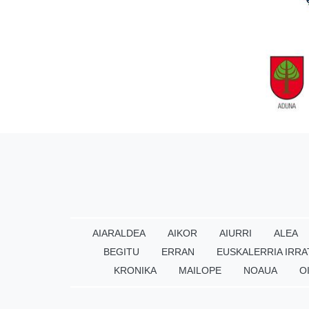
AIARALDEA
AIKOR
AIURRI
ALEA
BEGITU
ERRAN
EUSKALERRIA IRRA
KRONIKA
MAILOPE
NOAUA
O