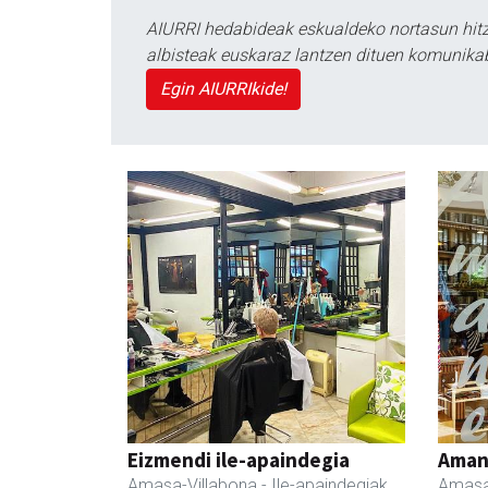
AIURRI hedabideak eskualdeko nortasun hitza
albisteak euskaraz lantzen dituen komunika
Egin AIURRIkide!
Eizmendi ile-apaindegia
Ama
Amasa-Villabona
- Ile-apaindegiak
Amasa