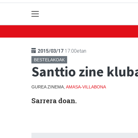
2015/03/17
17:00etan
BESTELAKOAK
Santtio zine klub
GUREA ZINEMA,
AMASA-VILLABONA
Sarrera doan.