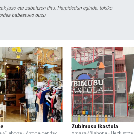
k jaso eta zabaltzen ditu. Harpidedun eginda, tokiko
bidea babestuko duzu.
ne
Zubimusu Ikastola
-Villabona
- Arropa-dendak
Amasa-Villabona
- Hezkuntza