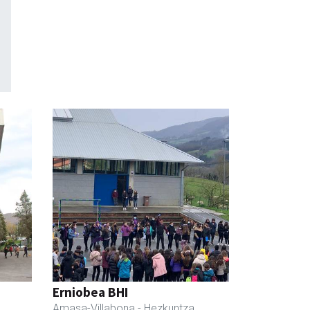
Erniobea BHI
Amasa-Villabona
- Hezkuntza