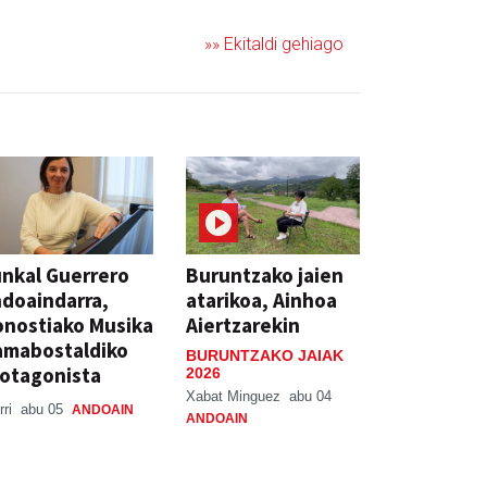
»» Ekitaldi gehiago
nkal Guerrero
Buruntzako jaien
doaindarra,
atarikoa, Ainhoa
nostiako Musika
Aiertzarekin
amabostaldiko
BURUNTZAKO JAIAK
otagonista
2026
Xabat Minguez
abu 04
rri
abu 05
ANDOAIN
ANDOAIN