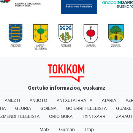
Gertuko informazioa, euskaraz
AMEZTI
ANBOTO
ANTXETA IRRATIA
ATARIA
AZP
TIA
GEURIA
GOIENA
GOIERRI TELEBISTA
GUAIXE
IZMENDI TELEBISTA
ORIO GUKA
TXINTXARRI
ZARAUT
Matx
Gurean
Ttap