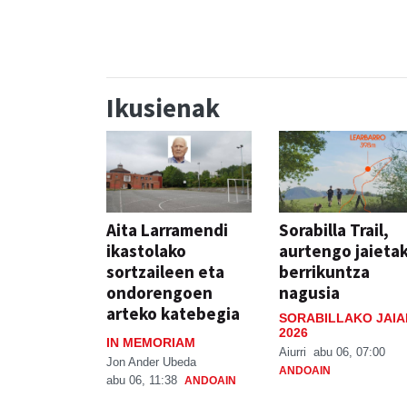
Ikusienak
Aita Larramendi
Sorabilla Trail,
ikastolako
aurtengo jaieta
sortzaileen eta
berrikuntza
ondorengoen
nagusia
arteko katebegia
SORABILLAKO JAIA
2026
IN MEMORIAM
Aiurri
abu 06, 07:00
Jon Ander Ubeda
ANDOAIN
abu 06, 11:38
ANDOAIN