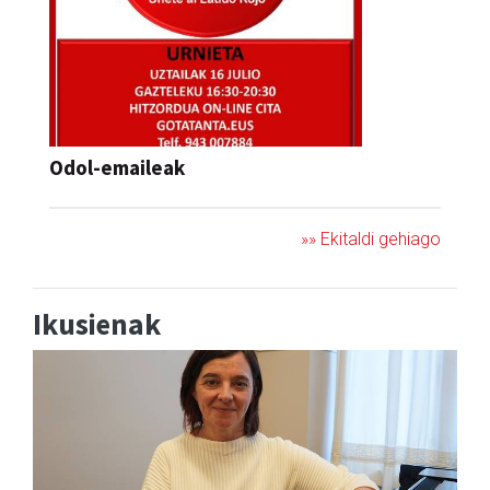
Odol-emaileak
»» Ekitaldi gehiago
Ikusienak