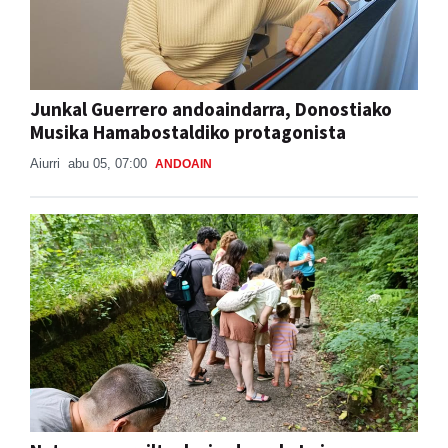
Junkal Guerrero andoaindarra, Donostiako
Musika Hamabostaldiko protagonista
Aiurri
abu 05, 07:00
ANDOAIN