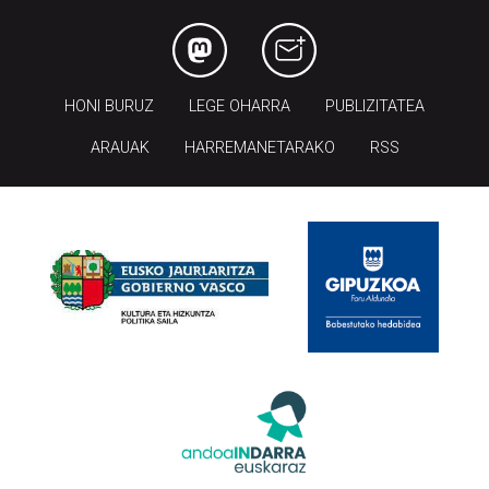
HONI BURUZ
LEGE OHARRA
PUBLIZITATEA
ARAUAK
HARREMANETARAKO
RSS