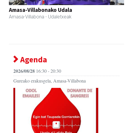
Iraola aholkularitza
Amasa-Villabona
- Abokatuak
Agenda
2026/08/28
16:30 - 20:30
Gureako erakusgela, Amasa-Villabona