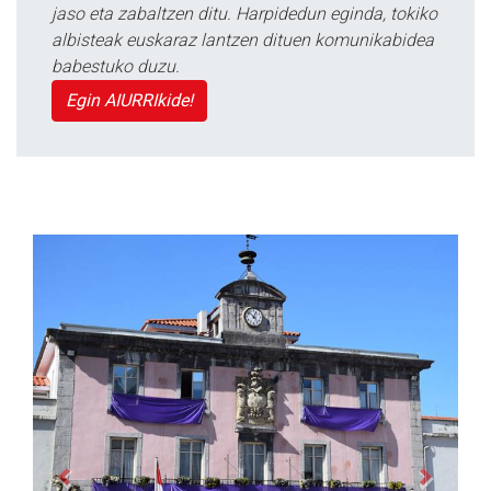
jaso eta zabaltzen ditu. Harpidedun eginda, tokiko
albisteak euskaraz lantzen dituen komunikabidea
babestuko duzu.
Egin AIURRIkide!
Previous
Next