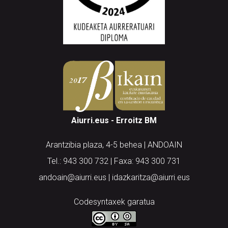
Aiurri.eus - Erroitz BM
Arantzibia plaza, 4-5 behea | ANDOAIN
Tel.: 943 300 732 | Faxa: 943 300 731
andoain@aiurri.eus | idazkaritza@aiurri.eus
Codesyntaxek garatua