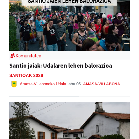
Komunitatea
Santio jaiak: Udalaren lehen balorazioa
SANTIOAK 2026
Amasa-Villabonako Udala
abu 05
AMASA-VILLABONA