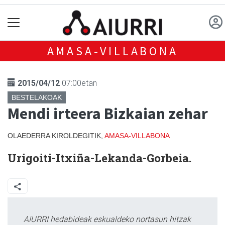
AMASA-VILLABONA
2015/04/12
07:00etan
BESTELAKOAK
Mendi irteera Bizkaian zehar
OLAEDERRA KIROLDEGITIK,
AMASA-VILLABONA
Urigoiti-Itxiña-Lekanda-Gorbeia.
AIURRI hedabideak eskualdeko nortasun hitzak