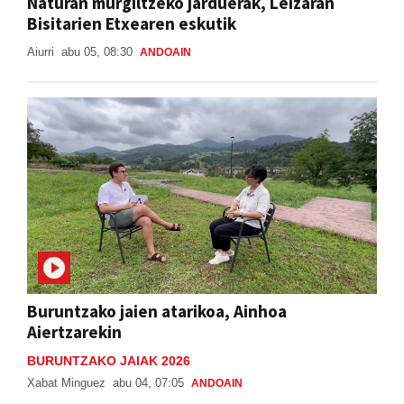
Naturan murgiltzeko jarduerak, Leizaran
Bisitarien Etxearen eskutik
Aiurri
abu 05, 08:30
ANDOAIN
Buruntzako jaien atarikoa, Ainhoa
Aiertzarekin
BURUNTZAKO JAIAK 2026
Xabat Minguez
abu 04, 07:05
ANDOAIN