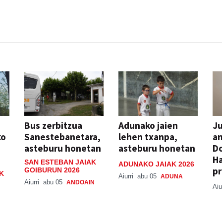
Bus zerbitzua
Adunako jaien
Ju
ko
Sanestebanetara,
lehen txanpa,
an
asteburu honetan
asteburu honetan
Do
H
SAN ESTEBAN JAIAK
ADUNAKO JAIAK 2026
pr
GOIBURUN 2026
K
Aiurri
abu 05
ADUNA
Aiurri
abu 05
ANDOAIN
Aiu