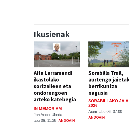
Ikusienak
Aita Larramendi
Sorabilla Trail,
ikastolako
aurtengo jaieta
sortzaileen eta
berrikuntza
ondorengoen
nagusia
arteko katebegia
SORABILLAKO JAIA
2026
IN MEMORIAM
Aiurri
abu 06, 07:00
Jon Ander Ubeda
ANDOAIN
abu 06, 11:38
ANDOAIN