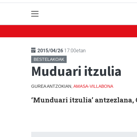
2015/04/26
17:00etan
BESTELAKOAK
Muduari itzulia
GUREA ANTZOKIAN,
AMASA-VILLABONA
‘Munduari itzulia’ antzezlana,