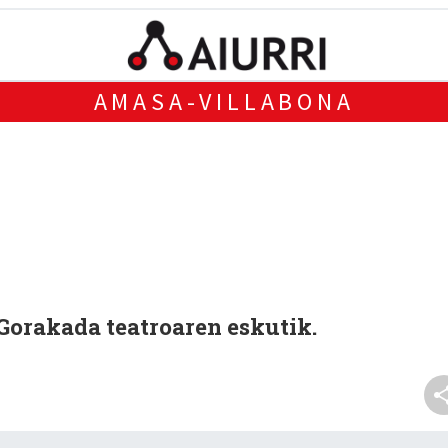
AMASA-VILLABONA
 Gorakada teatroaren eskutik.