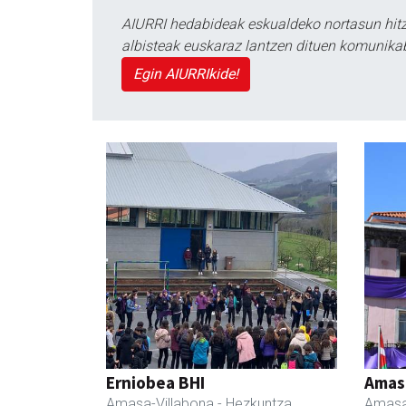
AIURRI hedabideak eskualdeko nortasun hitza
albisteak euskaraz lantzen dituen komunika
Egin AIURRIkide!
Erniobea BHI
Amas
Amasa-Villabona
- Hezkuntza
Amasa