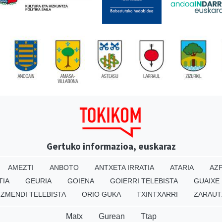
Gertuko informazioa, euskaraz
AMEZTI
ANBOTO
ANTXETA IRRATIA
ATARIA
AZP
TIA
GEURIA
GOIENA
GOIERRI TELEBISTA
GUAIXE
IZMENDI TELEBISTA
ORIO GUKA
TXINTXARRI
ZARAUT
Matx
Gurean
Ttap