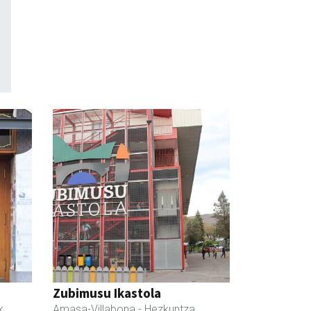
Zubimusu Ikastola
k
Amasa-Villabona
- Hezkuntza