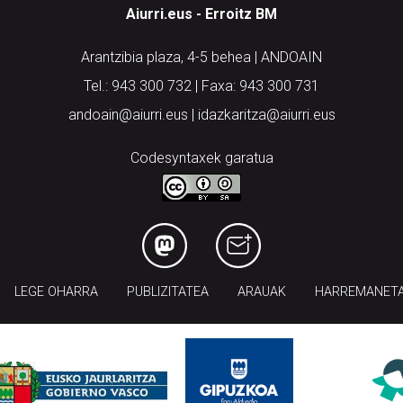
Aiurri.eus - Erroitz BM
Arantzibia plaza, 4-5 behea | ANDOAIN
Tel.: 943 300 732 | Faxa: 943 300 731
andoain@aiurri.eus | idazkaritza@aiurri.eus
Codesyntaxek garatua
LEGE OHARRA
PUBLIZITATEA
ARAUAK
HARREMANET