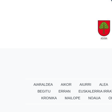
AIARALDEA
AIKOR
AIURRI
ALEA
BEGITU
ERRAN
EUSKALERRIA IRRA
KRONIKA
MAILOPE
NOAUA
O