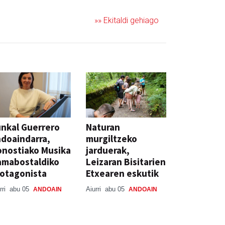
»» Ekitaldi gehiago
nkal Guerrero
Naturan
doaindarra,
murgiltzeko
nostiako Musika
jarduerak,
amabostaldiko
Leizaran Bisitarien
otagonista
Etxearen eskutik
rri
abu 05
Aiurri
abu 05
ANDOAIN
ANDOAIN