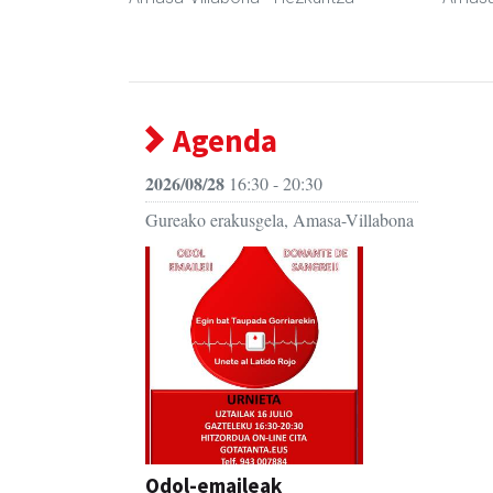
Agenda
2026/08/28
16:30 - 20:30
Gureako erakusgela, Amasa-Villabona
Odol-emaileak