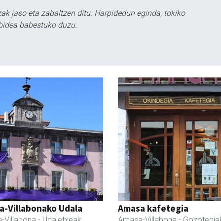
k jaso eta zabaltzen ditu. Harpidedun eginda, tokiko
bidea babestuko duzu.
a-Villabonako Udala
Amasa kafetegia
-Villabona
- Udaletxeak
Amasa-Villabona
- Gozotegia