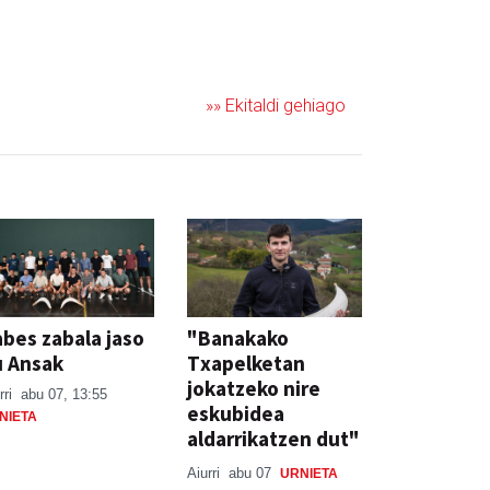
»» Ekitaldi gehiago
bes zabala jaso
"Banakako
u Ansak
Txapelketan
jokatzeko nire
rri
abu 07, 13:55
eskubidea
NIETA
aldarrikatzen dut"
Aiurri
abu 07
URNIETA