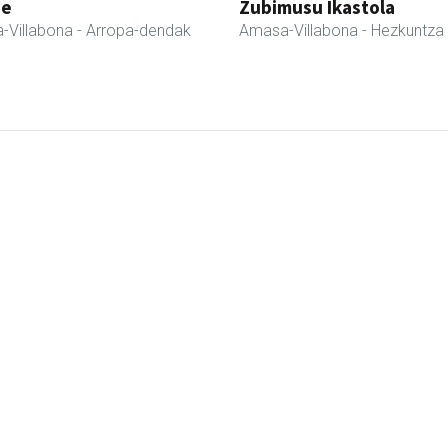
ne
Zubimusu Ikastola
-Villabona
- Arropa-dendak
Amasa-Villabona
- Hezkuntza