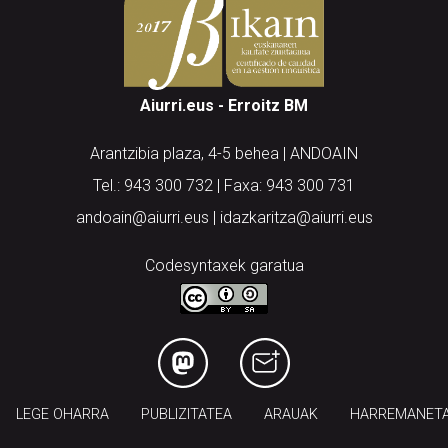
Aiurri.eus - Erroitz BM
Arantzibia plaza, 4-5 behea | ANDOAIN
Tel.: 943 300 732 | Faxa: 943 300 731
andoain@aiurri.eus | idazkaritza@aiurri.eus
Codesyntaxek garatua
LEGE OHARRA
PUBLIZITATEA
ARAUAK
HARREMANET