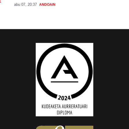
K
abu 07, 20:37
ANDOAIN