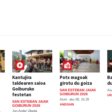
Kantujira
Potx magoak
Ba
taldearen saioa
girotu du goiza
d
Goiburuko
SAN ESTEBAN JAIAK
Aiu
festetan
GOIBURUN 2026
UR
Aiurri
abu 08, 16:28
SAN ESTEBAN JAIAK
ANDOAIN
GOIBURUN 2026
Jon Ander Ubeda