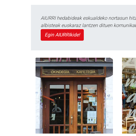
AIURRI hedabideak eskualdeko nortasun hitza
albisteak euskaraz lantzen dituen komunika
Egin AIURRIkide!