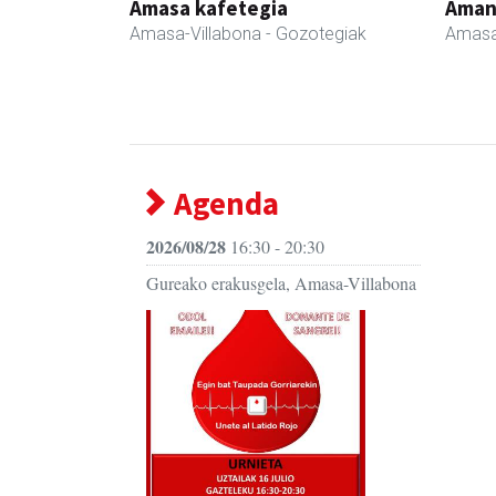
Amasa kafetegia
Ama
Amasa-Villabona
- Gozotegiak
Amasa
Agenda
2026/08/28
16:30 - 20:30
Gureako erakusgela, Amasa-Villabona