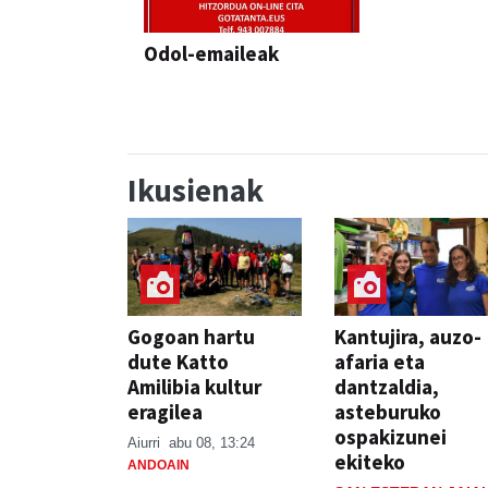
Odol-emaileak
Ikusienak
Gogoan hartu
Kantujira, auzo-
dute Katto
afaria eta
Amilibia kultur
dantzaldia,
eragilea
asteburuko
ospakizunei
Aiurri
abu 08, 13:24
ekiteko
ANDOAIN