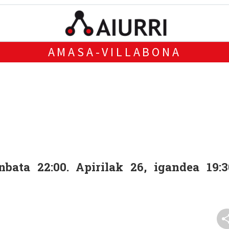
AMASA-VILLABONA
bata 22:00. Apirilak 26, igandea 19:3