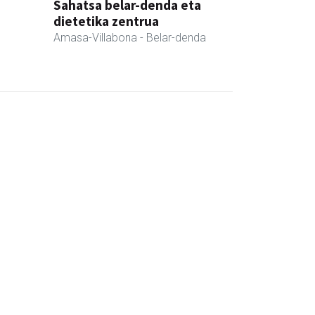
Sahatsa belar-denda eta
dietetika zentrua
Amasa-Villabona
- Belar-denda