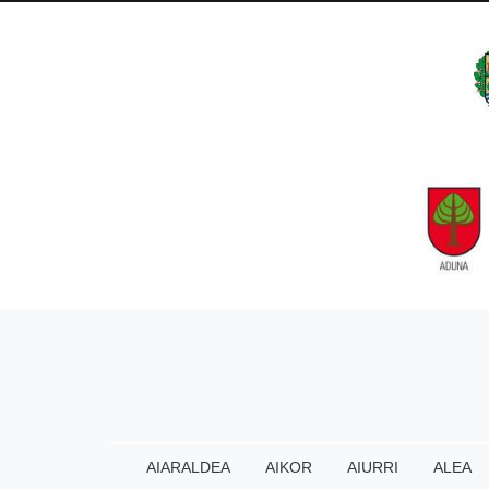
AIARALDEA
AIKOR
AIURRI
ALEA