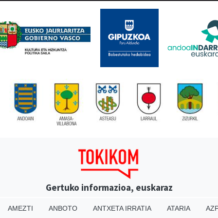
Gertuko informazioa, euskaraz
AMEZTI
ANBOTO
ANTXETA IRRATIA
ATARIA
AZP