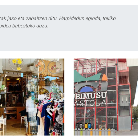
k jaso eta zabaltzen ditu. Harpidedun eginda, tokiko
bidea babestuko duzu.