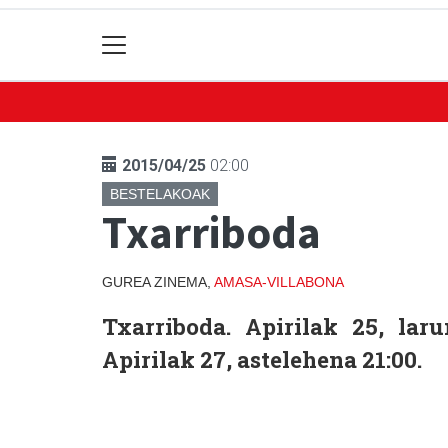
2015/04/25
02:00
BESTELAKOAK
Txarriboda
GUREA ZINEMA,
AMASA-VILLABONA
Txarriboda.
Apirilak 25, larun
Apirilak 27, astelehena 21:00.