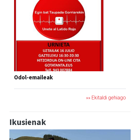
Odol-emaileak
»» Ekitaldi gehiago
Ikusienak