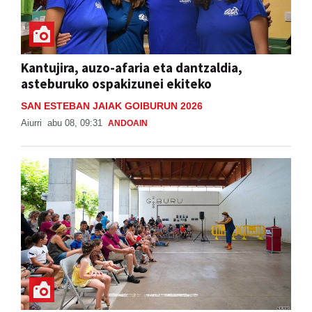
Kantujira, auzo-afaria eta dantzaldia,
asteburuko ospakizunei ekiteko
SAN ESTEBAN JAIAK GOIBURUN 2026
Aiurri
abu 08, 09:31
ANDOAIN