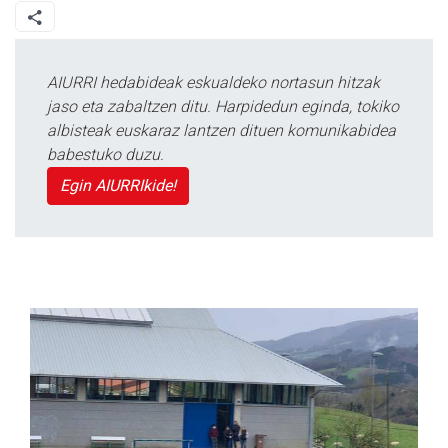
AIURRI hedabideak eskualdeko nortasun hitzak
jaso eta zabaltzen ditu. Harpidedun eginda, tokiko
albisteak euskaraz lantzen dituen komunikabidea
babestuko duzu.
Egin AIURRIkide!