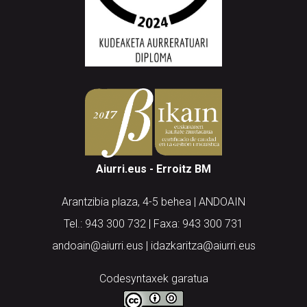
Aiurri.eus - Erroitz BM
Arantzibia plaza, 4-5 behea | ANDOAIN
Tel.: 943 300 732 | Faxa: 943 300 731
andoain@aiurri.eus | idazkaritza@aiurri.eus
Codesyntaxek garatua