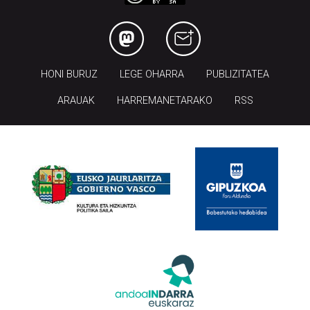
HONI BURUZ
LEGE OHARRA
PUBLIZITATEA
ARAUAK
HARREMANETARAKO
RSS