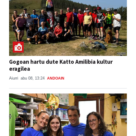
Gogoan hartu dute Katto Amilibia kultur
eragilea
Aiurri
abu 08, 13:24
ANDOAIN