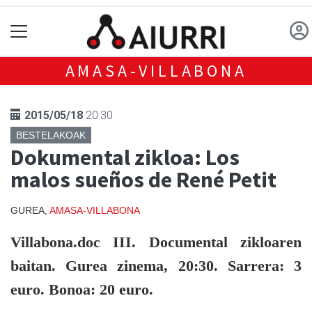
AMASA-VILLABONA
2015/05/18
20:30
BESTELAKOAK
Dokumental zikloa: Los
malos sueños de René Petit
GUREA,
AMASA-VILLABONA
Villabona.doc III. Documental zikloaren
baitan. Gurea zinema, 20:30. Sarrera: 3
euro. Bonoa: 20 euro.