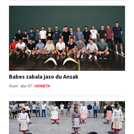
Babes zabala jaso du Ansak
Aiurri
abu 07
URNIETA