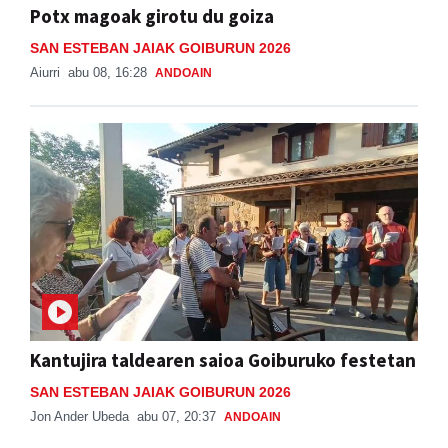
Potx magoak girotu du goiza
SAN ESTEBAN JAIAK GOIBURUN 2026
Aiurri
abu 08, 16:28
ANDOAIN
Kantujira taldearen saioa Goiburuko festetan
SAN ESTEBAN JAIAK GOIBURUN 2026
Jon Ander Ubeda
abu 07, 20:37
ANDOAIN