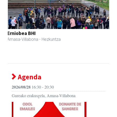
Previous
Next
Eizmendi anaiak
Amasa-Villabona
- Armategia
Agenda
2026/08/28
16:30 - 20:30
Gureako erakusgela, Amasa-Villabona