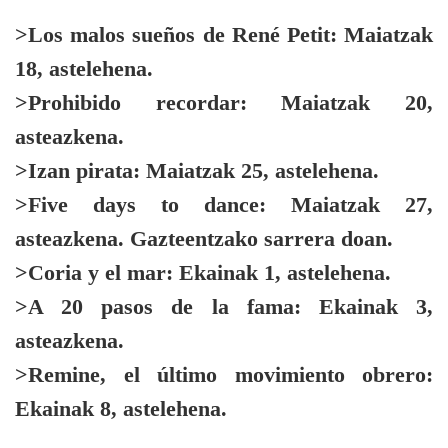
>Los malos sueños de René Petit:
Maiatzak
18, astelehena.
>Prohibido recordar:
Maiatzak 20,
asteazkena.
>Izan pirata:
Maiatzak 25, astelehena.
>Five days to dance:
Maiatzak 27,
asteazkena. Gazteentzako sarrera doan.
>Coria y el mar:
Ekainak 1, astelehena.
>A 20 pasos de la fama:
Ekainak 3,
asteazkena.
>Remine, el último movimiento obrero:
Ekainak 8, astelehena.