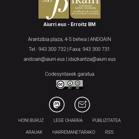
Aiurri.eus - Erroitz BM
Arantzibia plaza, 4-5 behea | ANDOAIN
Tel.: 943 300 732 | Faxa: 943 300 731
andoain@aiurri.eus | idazkaritza@aiurri.eus
Codesyntaxek garatua
HONI BURUZ
LEGE OHARRA
PUBLIZITATEA
ARAUAK
HARREMANETARAKO
RSS