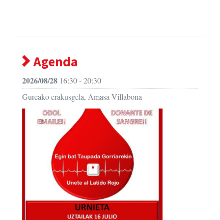
Agenda
2026/08/28
16:30 - 20:30
Gureako erakusgela, Amasa-Villabona