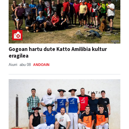
Gogoan hartu dute Katto Amilibia kultur
eragilea
Aiurri
abu 08
ANDOAIN