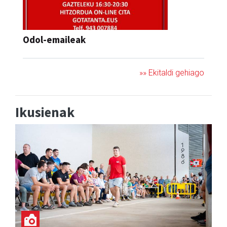
Odol-emaileak
»» Ekitaldi gehiago
Ikusienak