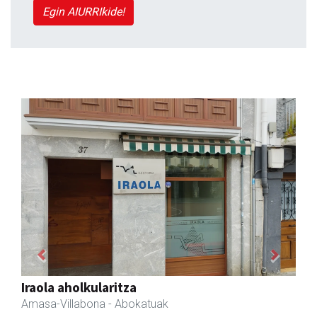
Egin AIURRIkide!
Previous
Next
Akam espazioa
Amasa-Villabona
- Arropa-dendak