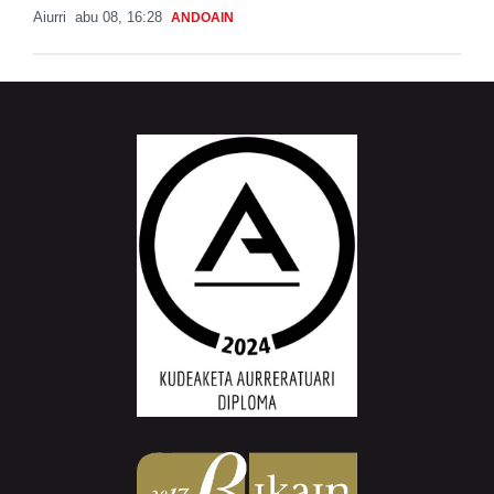
Aiurri
abu 08, 16:28
ANDOAIN