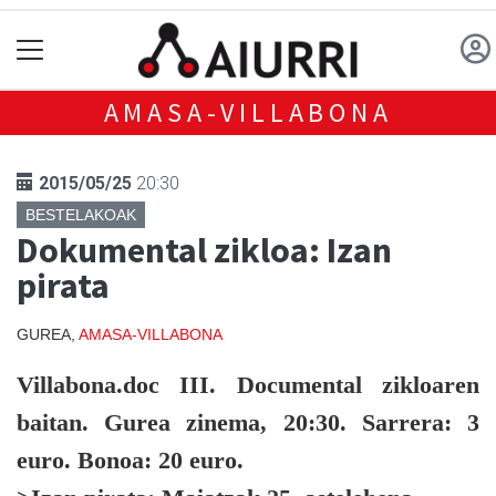
AMASA-VILLABONA
2015/05/25
20:30
BESTELAKOAK
Dokumental zikloa: Izan
pirata
GUREA,
AMASA-VILLABONA
Villabona.doc III. Documental zikloaren
baitan. Gurea zinema, 20:30. Sarrera: 3
euro. Bonoa: 20 euro.