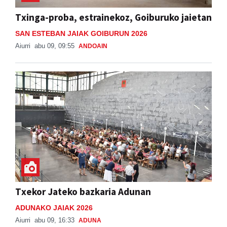
Txinga-proba, estrainekoz, Goiburuko jaietan
SAN ESTEBAN JAIAK GOIBURUN 2026
Aiurri
abu 09, 09:55
ANDOAIN
Txekor Jateko bazkaria Adunan
ADUNAKO JAIAK 2026
Aiurri
abu 09, 16:33
ADUNA