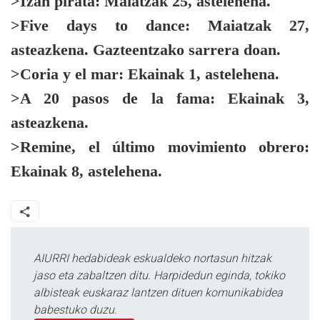
>Izan pirata:
Maiatzak 25, astelehena.
>Five days to dance:
Maiatzak 27,
asteazkena. Gazteentzako sarrera doan.
>Coria y el mar:
Ekainak 1, astelehena.
>A 20 pasos de la fama:
Ekainak 3,
asteazkena.
>Remine, el último movimiento obrero:
Ekainak 8, astelehena.
AIURRI hedabideak eskualdeko nortasun hitzak
jaso eta zabaltzen ditu. Harpidedun eginda, tokiko
albisteak euskaraz lantzen dituen komunikabidea
babestuko duzu.