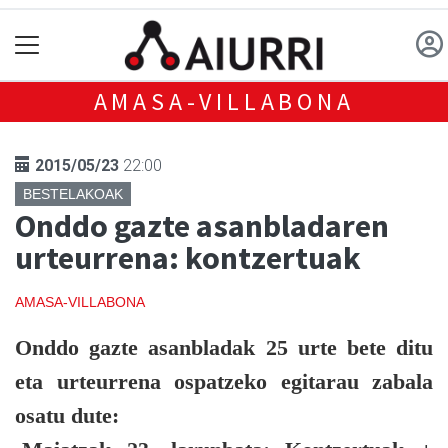
AMASA-VILLABONA
2015/05/23
22:00
BESTELAKOAK
Onddo gazte asanbladaren
urteurrena: kontzertuak
AMASA-VILLABONA
Onddo
gazte asanbladak 25 urte bete ditu
eta urteurrena ospatzeko egitarau zabala
osatu dute: