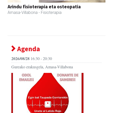
Amasa kafetegia
Amasa-Villabona
- Gozotegiak
Agenda
2026/08/28
16:30 - 20:30
Gureako erakusgela, Amasa-Villabona