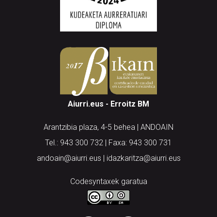
Aiurri.eus - Erroitz BM
Arantzibia plaza, 4-5 behea | ANDOAIN
Tel.: 943 300 732 | Faxa: 943 300 731
andoain@aiurri.eus | idazkaritza@aiurri.eus
Codesyntaxek garatua