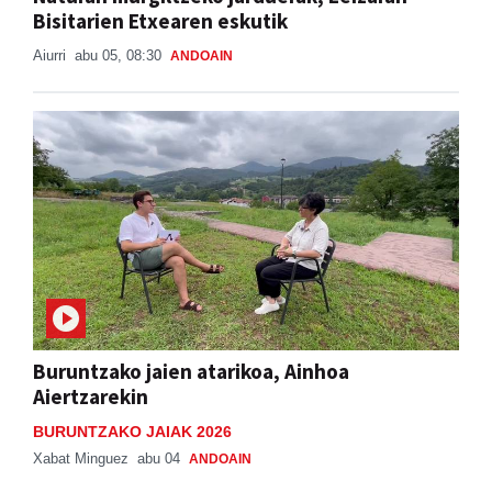
Bisitarien Etxearen eskutik
Aiurri
abu 05, 08:30
ANDOAIN
Buruntzako jaien atarikoa, Ainhoa
Aiertzarekin
BURUNTZAKO JAIAK 2026
Xabat Minguez
abu 04
ANDOAIN