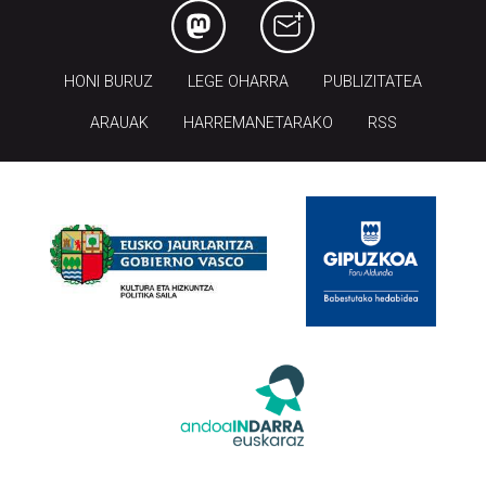
HONI BURUZ
LEGE OHARRA
PUBLIZITATEA
ARAUAK
HARREMANETARAKO
RSS