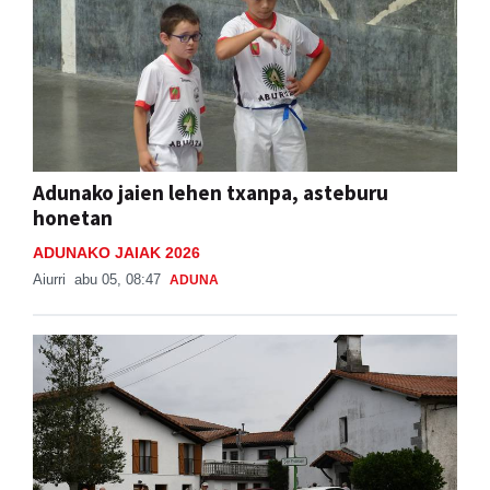
Adunako jaien lehen txanpa, asteburu
honetan
ADUNAKO JAIAK 2026
Aiurri
abu 05, 08:47
ADUNA