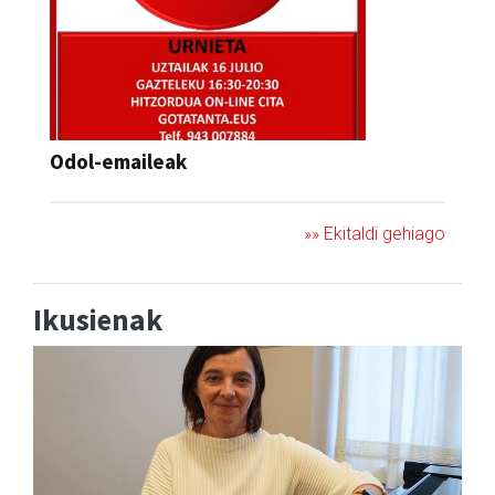
Odol-emaileak
»» Ekitaldi gehiago
Ikusienak