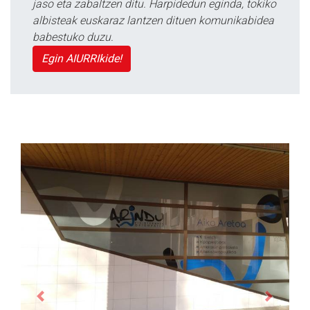
jaso eta zabaltzen ditu. Harpidedun eginda, tokiko
albisteak euskaraz lantzen dituen komunikabidea
babestuko duzu.
Egin AIURRIkide!
Previous
Next