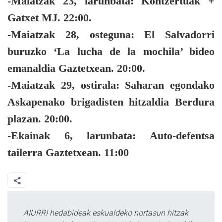
-Maiatzak 23, larunbata:
Kontzertuak +
Gatxet MJ. 22:00.
-Maiatzak 28, osteguna:
El Salvadorri
buruzko ‘La lucha de la mochila’ bideo
emanaldia Gaztetxean. 20:00.
-Maiatzak 29, ostirala:
Saharan egondako
Askapenako brigadisten hitzaldia Berdura
plazan. 20:00.
-Ekainak 6, larunbata:
Auto-defentsa
tailerra Gaztetxean. 11:00
AIURRI hedabideak eskualdeko nortasun hitzak