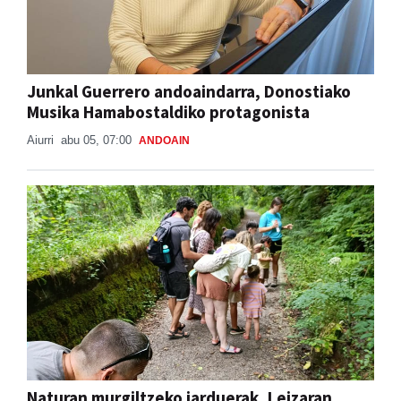
Junkal Guerrero andoaindarra, Donostiako
Musika Hamabostaldiko protagonista
Aiurri
abu 05, 07:00
ANDOAIN
Naturan murgiltzeko jarduerak, Leizaran