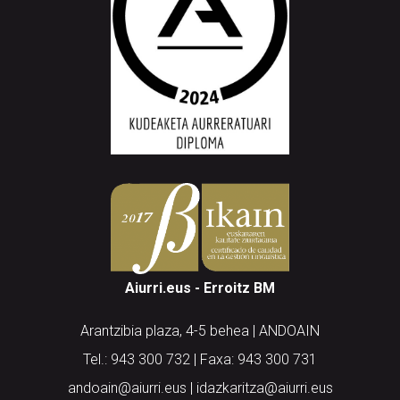
Aiurri.eus - Erroitz BM
Arantzibia plaza, 4-5 behea | ANDOAIN
Tel.: 943 300 732 | Faxa: 943 300 731
andoain@aiurri.eus | idazkaritza@aiurri.eus