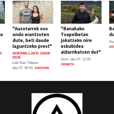
"Auzotarrek oso
"Banakako
Ba
ko
ondo erantzuten
Txapelketan
d
dute, beti daude
jokatzeko nire
Aiu
laguntzeko prest"
eskubidea
UR
aldarrikatzen dut"
K
SORABILLAKO JAIAK
2026
Aiurri
abu 07, 12:00
Lide Ruiz Telleria
URNIETA
abu 07, 08:00
ANDOAIN