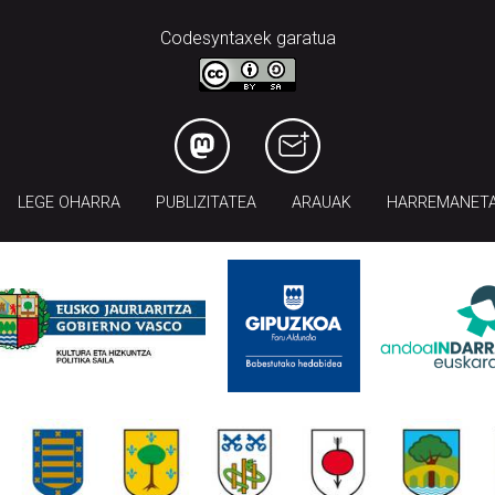
Codesyntaxek garatua
LEGE OHARRA
PUBLIZITATEA
ARAUAK
HARREMANET