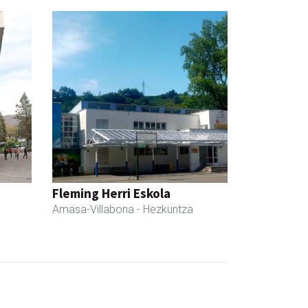
Fleming Herri Eskola
Amasa-Villabona
- Hezkuntza