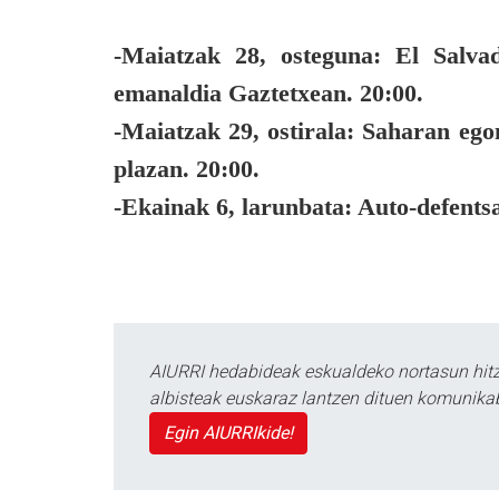
-Maiatzak 28, osteguna:
El Salvad
emanaldia Gaztetxean. 20:00.
-Maiatzak 29, ostirala:
Saharan egon
plazan. 20:00.
-Ekainak 6, larunbata:
Auto-defentsa
AIURRI hedabideak eskualdeko nortasun hitza
albisteak euskaraz lantzen dituen komunika
Egin AIURRIkide!