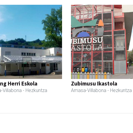
ng Herri Eskola
Zubimusu Ikastola
-Villabona
- Hezkuntza
Amasa-Villabona
- Hezkuntza