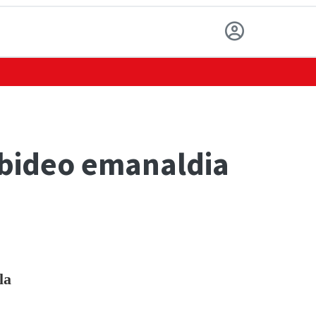
 bideo emanaldia
la