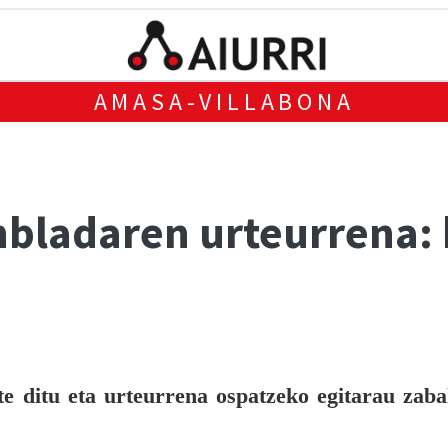
AMASA-VILLABONA
bladaren urteurrena:
e ditu eta urteurrena ospatzeko egitarau zaba