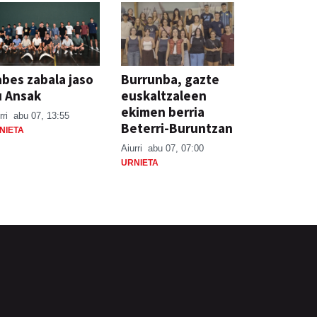
bes zabala jaso
Burrunba, gazte
u Ansak
euskaltzaleen
ekimen berria
rri
abu 07, 13:55
Beterri-Buruntzan
NIETA
Aiurri
abu 07, 07:00
URNIETA