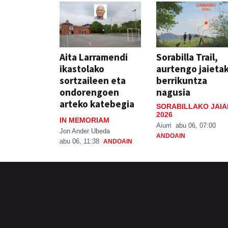
Aita Larramendi
Sorabilla Trail,
ikastolako
aurtengo jaieta
sortzaileen eta
berrikuntza
ondorengoen
nagusia
arteko katebegia
SORABILLAKO JAIA
2026
IN MEMORIAM
Aiurri
abu 06, 07:00
Jon Ander Ubeda
ANDOAIN
abu 06, 11:38
ANDOAIN