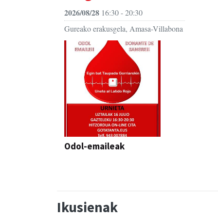
2026/08/28
16:30 - 20:30
Gureako erakusgela, Amasa-Villabona
Odol-emaileak
Ikusienak