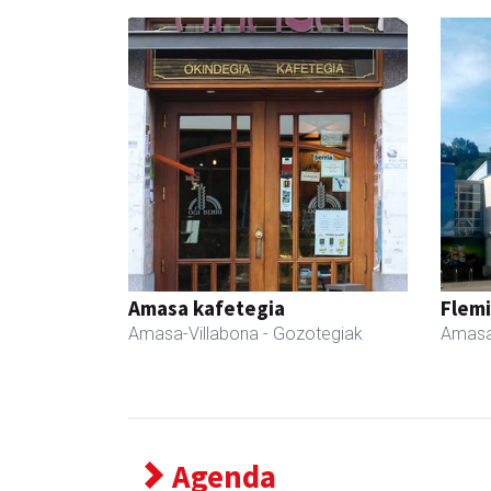
Amasa kafetegia
Flemi
Amasa-Villabona
- Gozotegiak
Amasa
Agenda