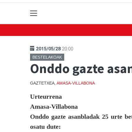
2015/05/28
20:00
BESTELAKOAK
Onddo gazte asan
GAZTETXEA,
AMASA-VILLABONA
Urteurrena
Amasa-Villabona
Onddo
gazte asanbladak 25 urte bet
osatu dute: