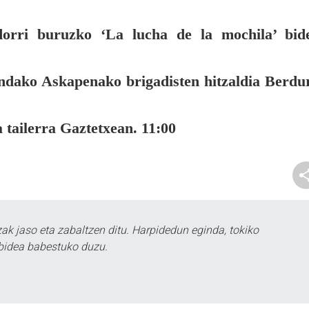
orri buruzko ‘La lucha de la mochila’ bid
dako Askapenako brigadisten hitzaldia Berdu
 tailerra Gaztetxean. 11:00
k jaso eta zabaltzen ditu. Harpidedun eginda, tokiko
bidea babestuko duzu.