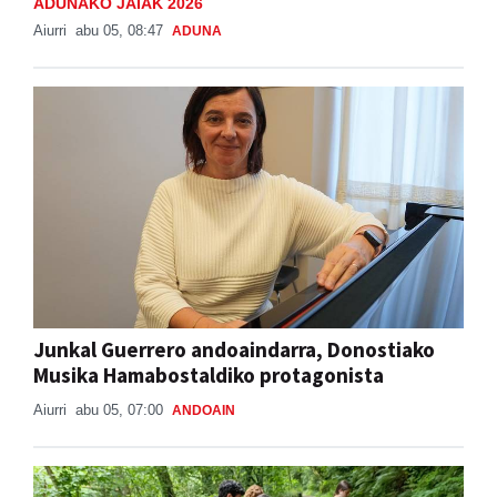
ADUNAKO JAIAK 2026
Aiurri
abu 05, 08:47
ADUNA
Junkal Guerrero andoaindarra, Donostiako
Musika Hamabostaldiko protagonista
Aiurri
abu 05, 07:00
ANDOAIN