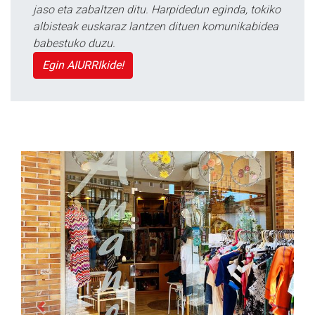
jaso eta zabaltzen ditu. Harpidedun eginda, tokiko
albisteak euskaraz lantzen dituen komunikabidea
babestuko duzu.
Egin AIURRIkide!
Previous
Next