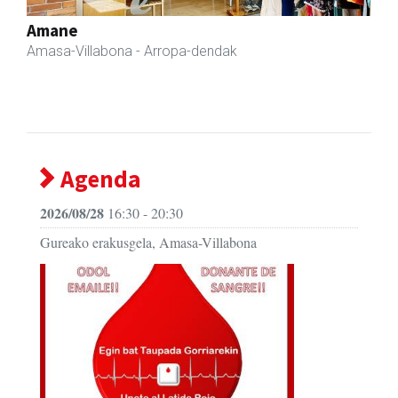
Fleming Herri Eskola
Amasa-Villabona
- Hezkuntza
Agenda
2026/08/28
16:30 - 20:30
Gureako erakusgela, Amasa-Villabona