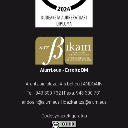
Aiurri.eus - Erroitz BM
Arantzibia plaza, 4-5 behea | ANDOAIN
Tel.: 943 300 732 | Faxa: 943 300 731
andoain@aiurri.eus | idazkaritza@aiurri.eus
Codesyntaxek garatua