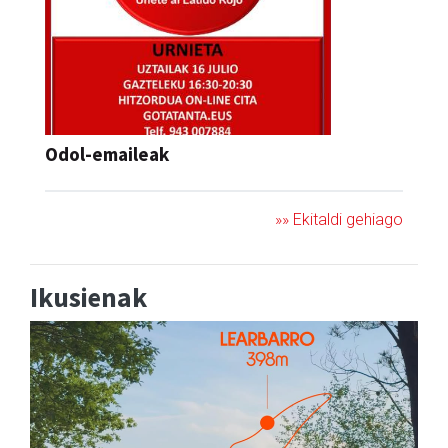
Odol-emaileak
»» Ekitaldi gehiago
Ikusienak