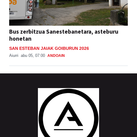
Bus zerbitzua Sanestebanetara, asteburu
honetan
SAN ESTEBAN JAIAK GOIBURUN 2026
Aiurri
abu 05, 07:00
ANDOAIN