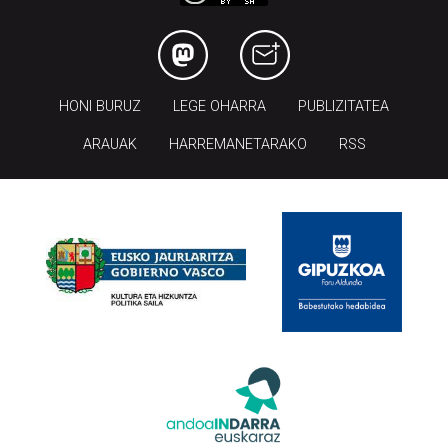
HONI BURUZ
LEGE OHARRA
PUBLIZITATEA
ARAUAK
HARREMANETARAKO
RSS