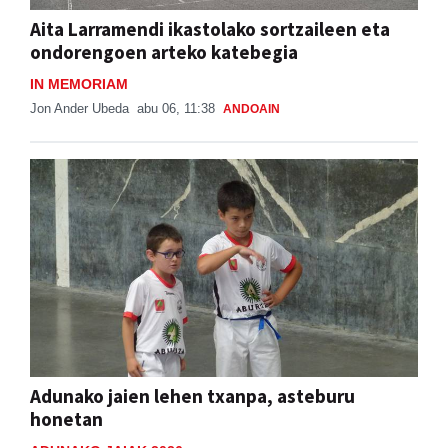
Aita Larramendi ikastolako sortzaileen eta
ondorengoen arteko katebegia
IN MEMORIAM
Jon Ander Ubeda
abu 06, 11:38
ANDOAIN
Adunako jaien lehen txanpa, asteburu
honetan