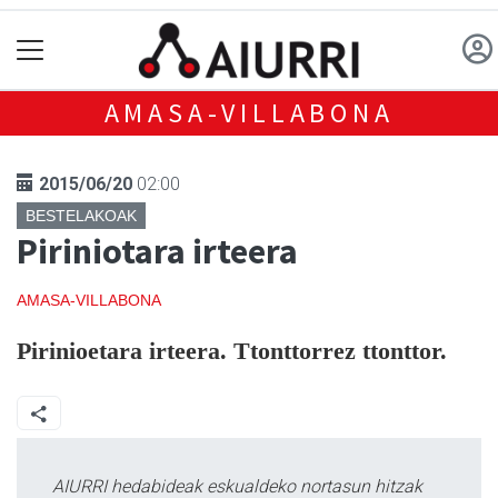
AMASA-VILLABONA
2015/06/20
02:00
BESTELAKOAK
Piriniotara irteera
AMASA-VILLABONA
Pirinioetara irteera. Ttonttorrez ttonttor.
AIURRI hedabideak eskualdeko nortasun hitzak