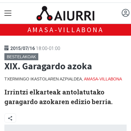
AMASA-VILLABONA
2015/07/16
18:00-01:00
BESTELAKOAK
XIX. Garagardo azoka
TXERMINGO IKASTOLAREN AZPIALDEA,
AMASA-VILLABONA
Irrintzi elkarteak antolatutako
garagardo azokaren edizio berria.