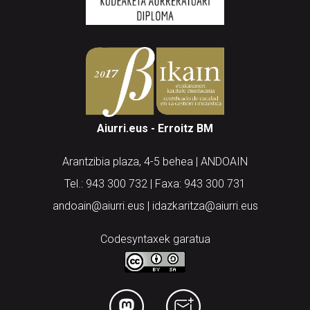
Aiurri.eus - Erroitz BM
Arantzibia plaza, 4-5 behea | ANDOAIN
Tel.: 943 300 732 | Faxa: 943 300 731
andoain@aiurri.eus | idazkaritza@aiurri.eus
Codesyntaxek garatua