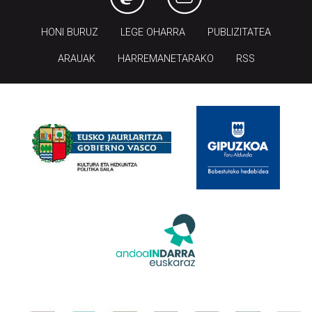
HONI BURUZ
LEGE OHARRA
PUBLIZITATEA
ARAUAK
HARREMANETARAKO
RSS