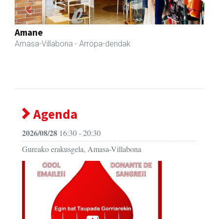
Previous
Next
Arindu fisioterapia eta osteopatia
Amasa-Villabona
- Fisioterapia
Agenda
2026/08/28
16:30 - 20:30
Gureako erakusgela, Amasa-Villabona