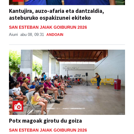
Kantujira, auzo-afaria eta dantzaldia,
asteburuko ospakizunei ekiteko
SAN ESTEBAN JAIAK GOIBURUN 2026
Aiurri
abu 08, 09:31
ANDOAIN
Potx magoak girotu du goiza
SAN ESTEBAN JAIAK GOIBURUN 2026