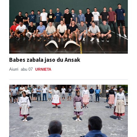
Babes zabala jaso du Ansak
Aiurri
abu 07
URNIETA