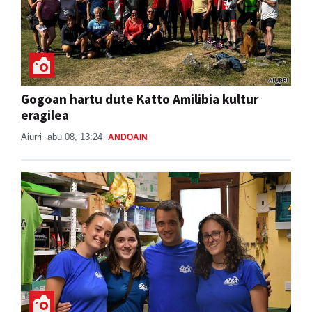
Gogoan hartu dute Katto Amilibia kultur
eragilea
Aiurri
abu 08, 13:24
ANDOAIN