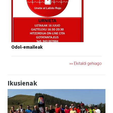
Odol-emaileak
»» Ekitaldi gehiago
Ikusienak