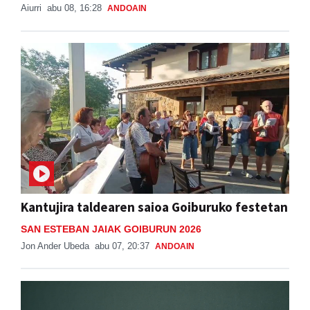
Aiurri
abu 08, 16:28
ANDOAIN
Kantujira taldearen saioa Goiburuko festetan
SAN ESTEBAN JAIAK GOIBURUN 2026
Jon Ander Ubeda
abu 07, 20:37
ANDOAIN