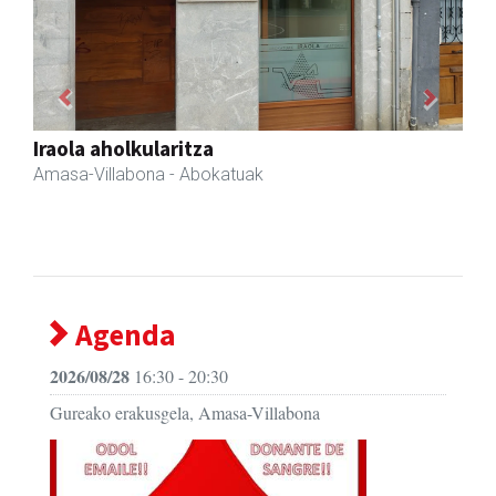
Previous
Next
Zubimusu Ikastola
Amasa-Villabona
- Hezkuntza
Agenda
2026/08/28
16:30 - 20:30
Gureako erakusgela, Amasa-Villabona