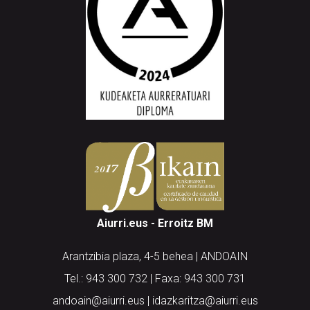
Aiurri.eus - Erroitz BM
Arantzibia plaza, 4-5 behea | ANDOAIN
Tel.: 943 300 732 | Faxa: 943 300 731
andoain@aiurri.eus | idazkaritza@aiurri.eus