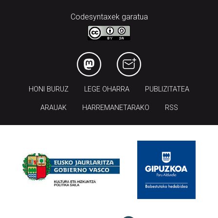
Codesyntaxek garatua
HONI BURUZ
LEGE OHARRA
PUBLIZITATEA
ARAUAK
HARREMANETARAKO
RSS