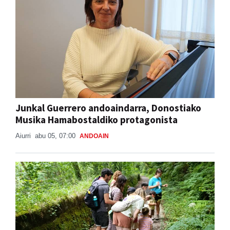
Junkal Guerrero andoaindarra, Donostiako
Musika Hamabostaldiko protagonista
Aiurri
abu 05, 07:00
ANDOAIN