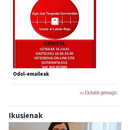
Odol-emaileak
»» Ekitaldi gehiago
Ikusienak