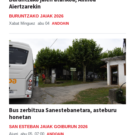
Aiertzarekin
BURUNTZAKO JAIAK 2026
Xabat Minguez
abu 04
ANDOAIN
Bus zerbitzua Sanestebanetara, asteburu
honetan
SAN ESTEBAN JAIAK GOIBURUN 2026
Aiurri
abu 05, 07:00
ANDOAIN