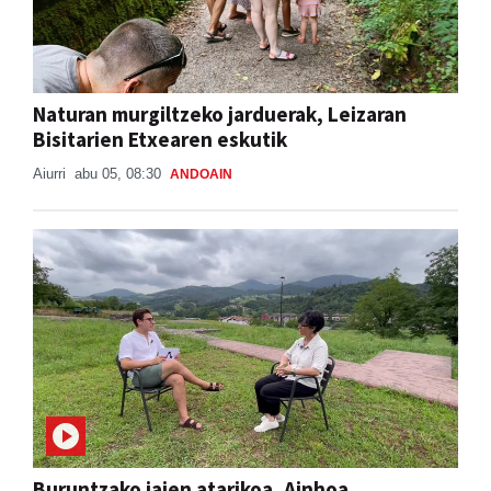
Naturan murgiltzeko jarduerak, Leizaran
Bisitarien Etxearen eskutik
Aiurri
abu 05, 08:30
ANDOAIN
Buruntzako jaien atarikoa, Ainhoa