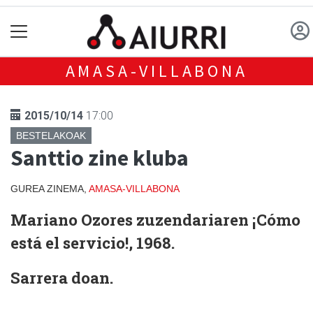
AMASA-VILLABONA
2015/10/14
17:00
BESTELAKOAK
Santtio zine kluba
GUREA ZINEMA,
AMASA-VILLABONA
Mariano Ozores zuzendariaren ¡Cómo
está el servicio!, 1968.
Sarrera doan.