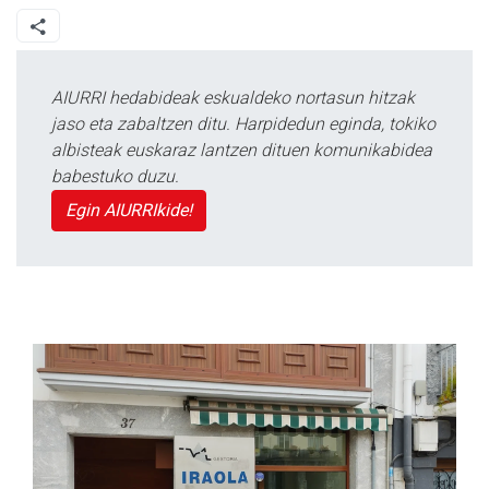
AIURRI hedabideak eskualdeko nortasun hitzak
jaso eta zabaltzen ditu. Harpidedun eginda, tokiko
albisteak euskaraz lantzen dituen komunikabidea
babestuko duzu.
Egin AIURRIkide!