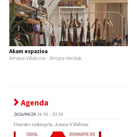
Previous
Next
Iraola aholkularitza
Amasa-Villabona
- Abokatuak
Agenda
2026/08/28
16:30 - 20:30
Gureako erakusgela, Amasa-Villabona