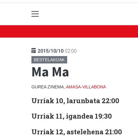
2015/10/10
02:00
BESTELAKOAK
Ma Ma
GUREA ZINEMA,
AMASA-VILLABONA
Urriak 10, larunbata 22:00
Urriak 11, igandea 19:30
Urriak 12, astelehena 21:00