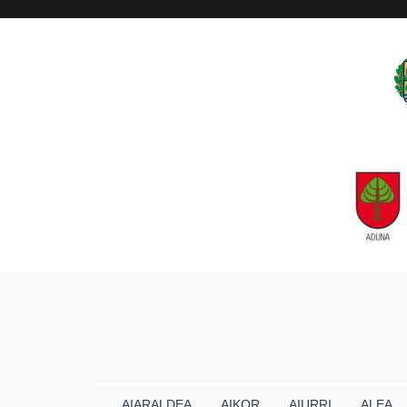
AIARALDEA
AIKOR
AIURRI
ALEA