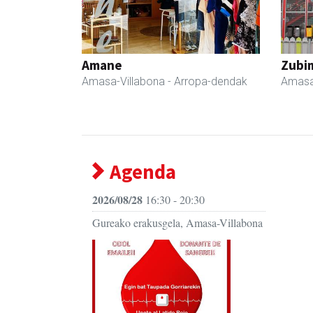
Amane
Zubim
Amasa-Villabona
- Arropa-dendak
Amasa
Agenda
2026/08/28
16:30 - 20:30
Gureako erakusgela, Amasa-Villabona