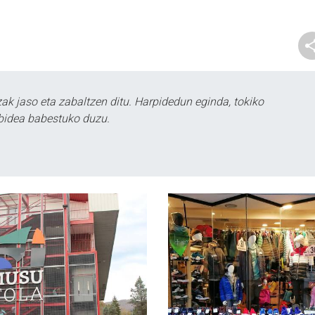
k jaso eta zabaltzen ditu. Harpidedun eginda, tokiko
bidea babestuko duzu.