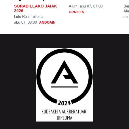
SORABILLAKO JAIAK
Aiurri
abu 07, 07:00
Be
2026
Ala
URNIETA
Lide Ruiz Telleria
abu
abu 07, 08:00
ANDOAIN