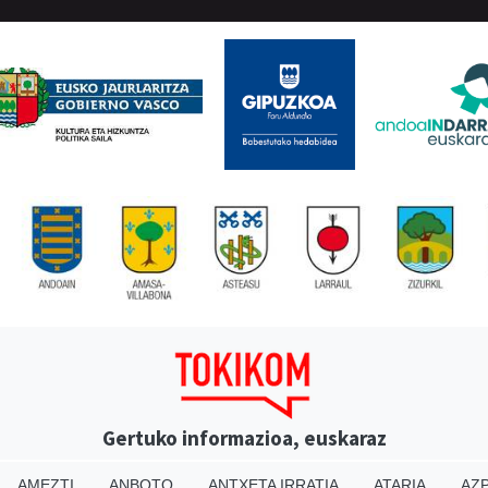
Gertuko informazioa, euskaraz
AMEZTI
ANBOTO
ANTXETA IRRATIA
ATARIA
AZP