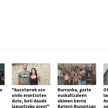
so
"Auzotarrek oso
Burrunba, gazte
Ot
ondo erantzuten
euskaltzaleen
la
dute, beti daude
ekimen berria
A
laguntzeko prest"
Beterri-Buruntzan
o