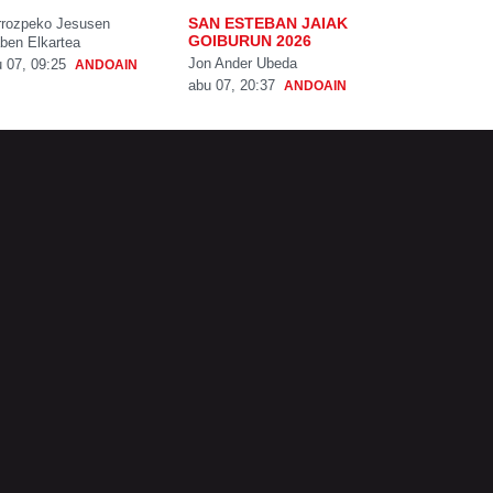
SAN ESTEBAN JAIAK
rrozpeko Jesusen
GOIBURUN 2026
ben Elkartea
Jon Ander Ubeda
 07, 09:25
ANDOAIN
abu 07, 20:37
ANDOAIN