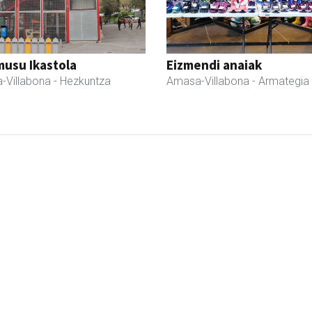
usu Ikastola
Eizmendi anaiak
-Villabona
- Hezkuntza
Amasa-Villabona
- Armategia