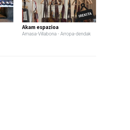
Akam espazioa
Amasa-Villabona
- Arropa-dendak