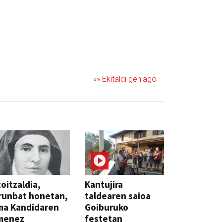
»» Ekitaldi gehiago
oitzaldia,
Kantujira
runbat honetan,
taldearen saioa
ma Kandidaren
Goiburuko
menez
festetan