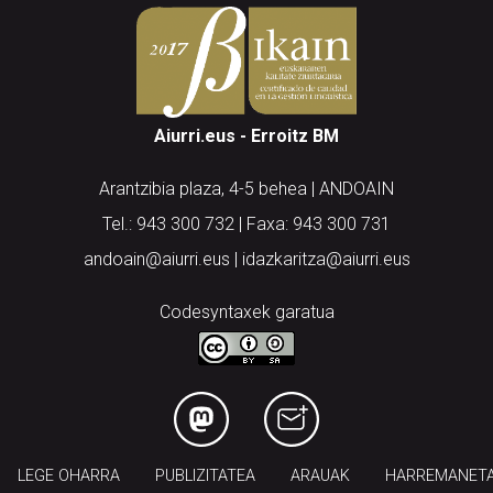
Aiurri.eus - Erroitz BM
Arantzibia plaza, 4-5 behea | ANDOAIN
Tel.: 943 300 732 | Faxa: 943 300 731
andoain@aiurri.eus | idazkaritza@aiurri.eus
Codesyntaxek garatua
LEGE OHARRA
PUBLIZITATEA
ARAUAK
HARREMANET