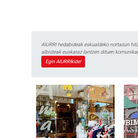
AIURRI hedabideak eskualdeko nortasun hitza
albisteak euskaraz lantzen dituen komunika
Egin AIURRIkide!