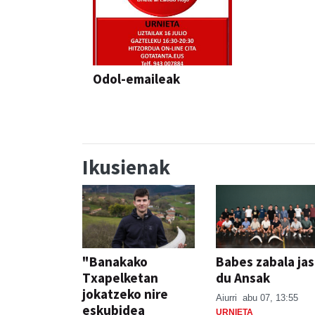
Odol-emaileak
Ikusienak
"Banakako
Babes zabala ja
Txapelketan
du Ansak
jokatzeko nire
Aiurri
abu 07, 13:55
eskubidea
URNIETA