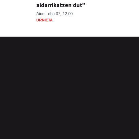
aldarrikatzen dut"
Aiurri
abu 07, 12:00
URNIETA