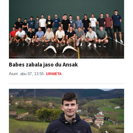
Babes zabala jaso du Ansak
Aiurri
abu 07, 13:55
URNIETA