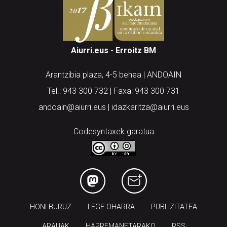
Aiurri.eus - Erroitz BM
Arantzibia plaza, 4-5 behea | ANDOAIN
Tel.: 943 300 732 | Faxa: 943 300 731
andoain@aiurri.eus | idazkaritza@aiurri.eus
Codesyntaxek garatua
HONI BURUZ
LEGE OHARRA
PUBLIZITATEA
ARAUAK
HARREMANETARAKO
RSS