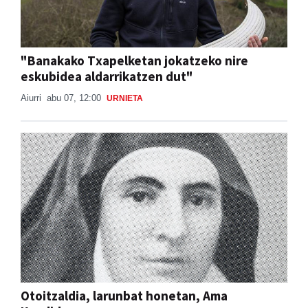
"Banakako Txapelketan jokatzeko nire
eskubidea aldarrikatzen dut"
Aiurri
abu 07, 12:00
URNIETA
Otoitzaldia, larunbat honetan, Ama