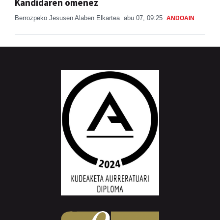
Kandidaren omenez
Berrozpeko Jesusen Alaben Elkartea
abu 07, 09:25
ANDOAIN