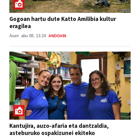
Gogoan hartu dute Katto Amilibia kultur
eragilea
Aiurri
abu 08, 13:24
ANDOAIN
Kantujira, auzo-afaria eta dantzaldia,
asteburuko ospakizunei ekiteko