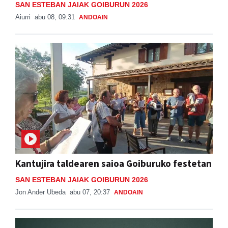
SAN ESTEBAN JAIAK GOIBURUN 2026
Aiurri
abu 08, 09:31
ANDOAIN
Kantujira taldearen saioa Goiburuko festetan
SAN ESTEBAN JAIAK GOIBURUN 2026
Jon Ander Ubeda
abu 07, 20:37
ANDOAIN