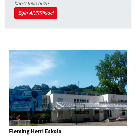
babestuko duzu.
Egin AIURRIkide!
Previous
Next
Erniobea BHI