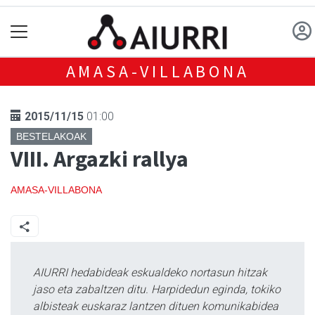
AMASA-VILLABONA
2015/11/15
01:00
BESTELAKOAK
VIII. Argazki rallya
AMASA-VILLABONA
AIURRI hedabideak eskualdeko nortasun hitzak
jaso eta zabaltzen ditu. Harpidedun eginda, tokiko
albisteak euskaraz lantzen dituen komunikabidea