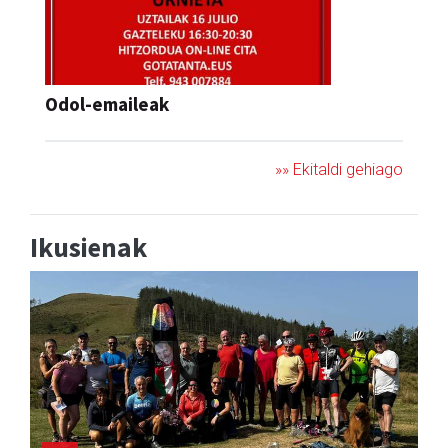
Odol-emaileak
»» Ekitaldi gehiago
Ikusienak