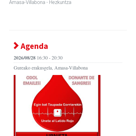
Amasa-Villabona
- Hezkuntza
Agenda
2026/08/28
16:30 - 20:30
Gureako erakusgela, Amasa-Villabona