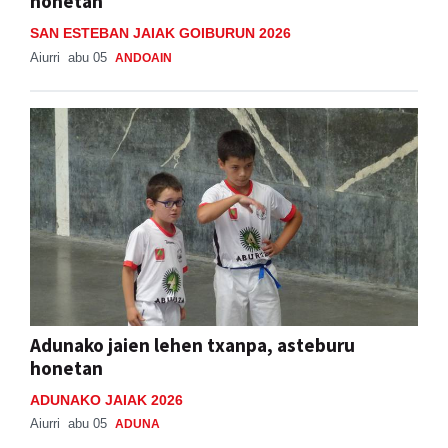
honetan
SAN ESTEBAN JAIAK GOIBURUN 2026
Aiurri
abu 05
ANDOAIN
Adunako jaien lehen txanpa, asteburu
honetan
ADUNAKO JAIAK 2026
Aiurri
abu 05
ADUNA