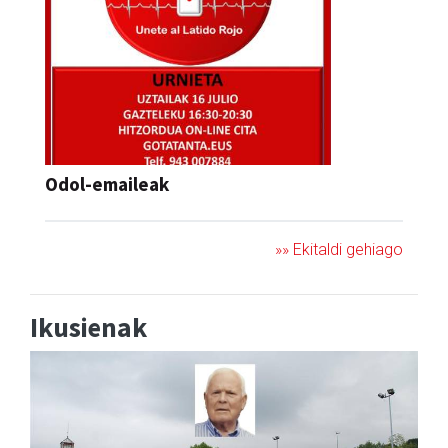
Odol-emaileak
»» Ekitaldi gehiago
Ikusienak