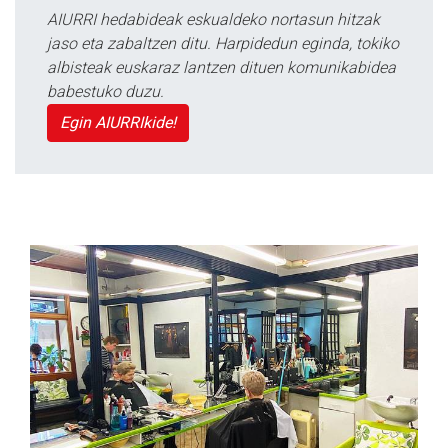
AIURRI hedabideak eskualdeko nortasun hitzak
jaso eta zabaltzen ditu. Harpidedun eginda, tokiko
albisteak euskaraz lantzen dituen komunikabidea
babestuko duzu.
Egin AIURRIkide!