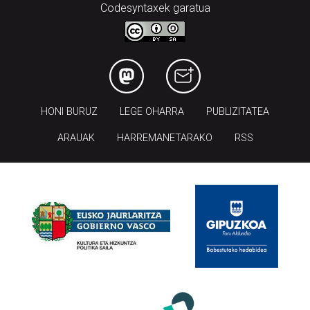
Codesyntaxek garatua
HONI BURUZ
LEGE OHARRA
PUBLIZITATEA
ARAUAK
HARREMANETARAKO
RSS