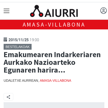
AMASA-VILLABONA
2015/11/25
19:00
BESTELAKOAK
Emakumearen Indarkeriaren
Aurkako Nazioarteko
Egunaren harira...
UDALETXE AURREAN,
AMASA-VILLABONA