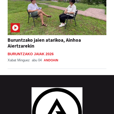
Buruntzako jaien atarikoa, Ainhoa
Aiertzarekin
BURUNTZAKO JAIAK 2026
Xabat Minguez
abu 04
ANDOAIN