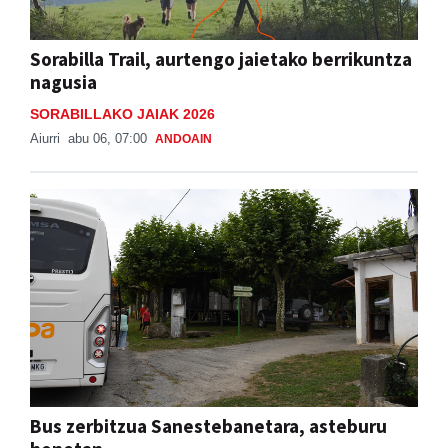
Sorabilla Trail, aurtengo jaietako berrikuntza
nagusia
SORABILLAKO JAIAK 2026
Aiurri
abu 06, 07:00
ANDOAIN
Bus zerbitzua Sanestebanetara, asteburu