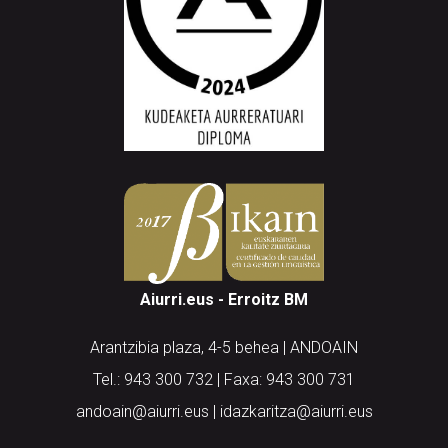
Aiurri.eus - Erroitz BM
Arantzibia plaza, 4-5 behea | ANDOAIN
Tel.: 943 300 732 | Faxa: 943 300 731
andoain@aiurri.eus | idazkaritza@aiurri.eus