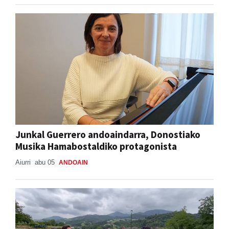
Junkal Guerrero andoaindarra, Donostiako
Musika Hamabostaldiko protagonista
Aiurri
abu 05
ANDOAIN