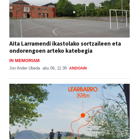
Aita Larramendi ikastolako sortzaileen eta
ondorengoen arteko katebegia
IN MEMORIAM
Jon Ander Ubeda
abu 06, 11:38
ANDOAIN