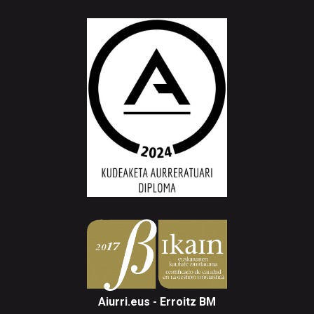
Aiurri.eus - Erroitz BM