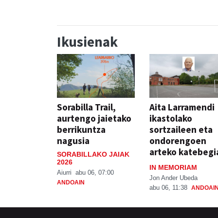
Ikusienak
Sorabilla Trail,
Aita Larramendi
aurtengo jaietako
ikastolako
berrikuntza
sortzaileen eta
nagusia
ondorengoen
arteko katebegi
SORABILLAKO JAIAK
2026
IN MEMORIAM
Aiurri
abu 06, 07:00
Jon Ander Ubeda
ANDOAIN
abu 06, 11:38
ANDOAI