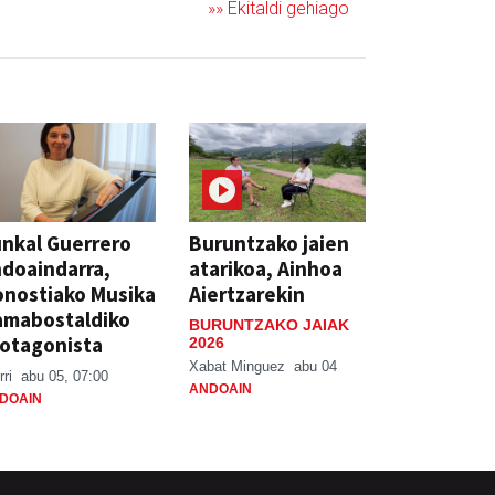
»» Ekitaldi gehiago
nkal Guerrero
Buruntzako jaien
doaindarra,
atarikoa, Ainhoa
nostiako Musika
Aiertzarekin
amabostaldiko
BURUNTZAKO JAIAK
otagonista
2026
Xabat Minguez
abu 04
rri
abu 05, 07:00
ANDOAIN
DOAIN