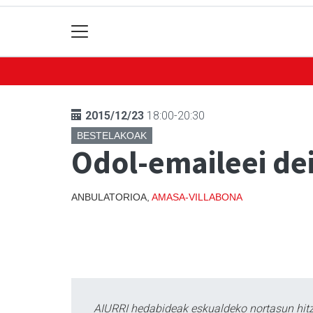
2015/12/23
18:00-20:30
BESTELAKOAK
Odol-emaileei de
ANBULATORIOA,
AMASA-VILLABONA
AIURRI hedabideak eskualdeko nortasun hitza