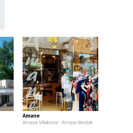
Amane
Amasa-Villabona
- Arropa-dendak