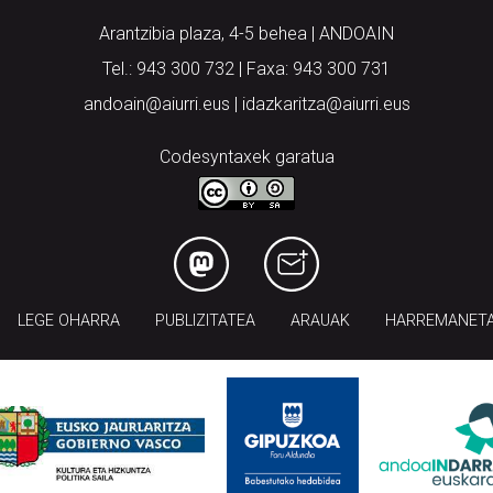
Arantzibia plaza, 4-5 behea | ANDOAIN
Tel.: 943 300 732 | Faxa: 943 300 731
andoain@aiurri.eus | idazkaritza@aiurri.eus
Codesyntaxek garatua
LEGE OHARRA
PUBLIZITATEA
ARAUAK
HARREMANET