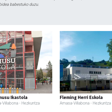
bidea babestuko duzu.
usu Ikastola
Fleming Herri Eskola
-Villabona
- Hezkuntza
Amasa-Villabona
- Hezkuntza