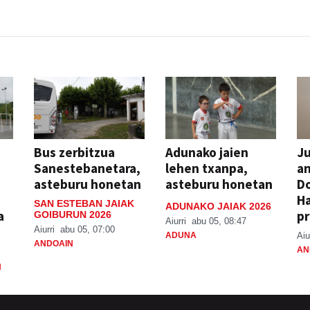
Bus zerbitzua
Adunako jaien
Ju
Sanestebanetara,
lehen txanpa,
an
asteburu honetan
asteburu honetan
Do
H
SAN ESTEBAN JAIAK
ADUNAKO JAIAK 2026
a
pr
GOIBURUN 2026
Aiurri
abu 05, 08:47
Aiurri
abu 05, 07:00
ADUNA
Aiu
ANDOAIN
AN
N