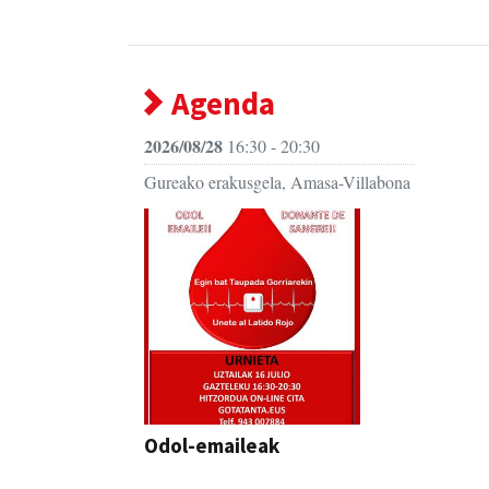
Agenda
2026/08/28
16:30 - 20:30
Gureako erakusgela, Amasa-Villabona
Odol-emaileak