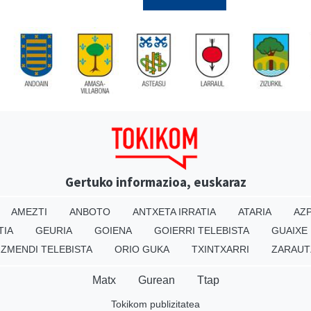
Gertuko informazioa, euskaraz
AMEZTI
ANBOTO
ANTXETA IRRATIA
ATARIA
AZP
TIA
GEURIA
GOIENA
GOIERRI TELEBISTA
GUAIXE
IZMENDI TELEBISTA
ORIO GUKA
TXINTXARRI
ZARAUT
Matx
Gurean
Ttap
Tokikom publizitatea