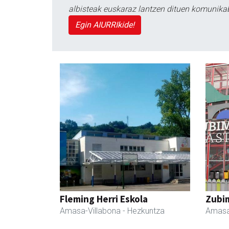
albisteak euskaraz lantzen dituen komunika
Egin AIURRIkide!
Fleming Herri Eskola
Zubim
Amasa-Villabona
- Hezkuntza
Amasa