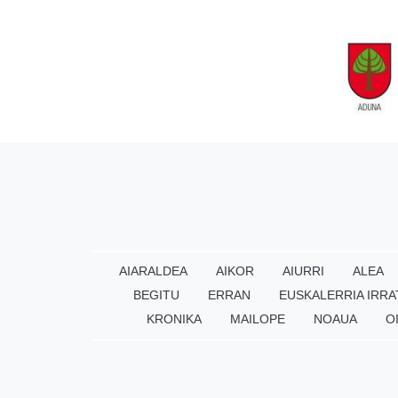
AIARALDEA
AIKOR
AIURRI
ALEA
BEGITU
ERRAN
EUSKALERRIA IRRA
KRONIKA
MAILOPE
NOAUA
O