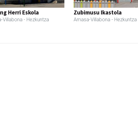
ng Herri Eskola
Zubimusu Ikastola
-Villabona
- Hezkuntza
Amasa-Villabona
- Hezkuntza