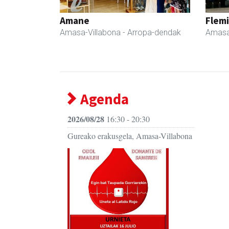
Amane
Flemi
Amasa-Villabona
- Arropa-dendak
Amasa
Agenda
2026/08/28
16:30 - 20:30
Gureako erakusgela, Amasa-Villabona