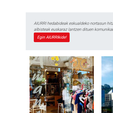
AIURRI hedabideak eskualdeko nortasun hitza
albisteak euskaraz lantzen dituen komunika
Egin AIURRIkide!