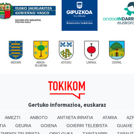
Gertuko informazioa, euskaraz
AMEZTI
ANBOTO
ANTXETA IRRATIA
ATARIA
AZP
TIA
GEURIA
GOIENA
GOIERRI TELEBISTA
GUAIXE
IZMENDI TELEBISTA
ORIO GUKA
TXINTXARRI
ZARAUT