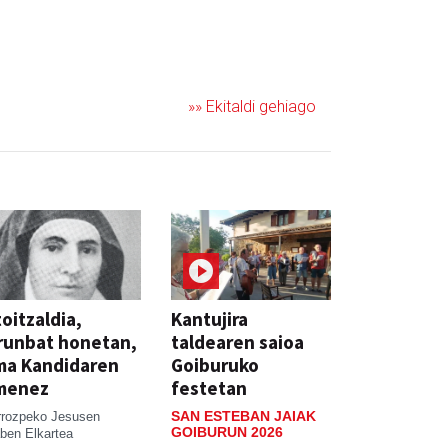
»» Ekitaldi gehiago
oitzaldia,
Kantujira
runbat honetan,
taldearen saioa
ma Kandidaren
Goiburuko
menez
festetan
SAN ESTEBAN JAIAK
rrozpeko Jesusen
GOIBURUN 2026
ben Elkartea