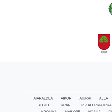
AIARALDEA
AIKOR
AIURRI
ALEA
BEGITU
ERRAN
EUSKALERRIA IRRA
KRONIKA
MAILOPE
NOAUA
O