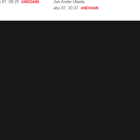
Jon Ander Ubeda
 07, 09:25
ANDOAIN
abu 07, 20:37
ANDOAIN