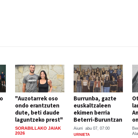
so
"Auzotarrek oso
Burrunba, gazte
Ot
ondo erantzuten
euskaltzaleen
la
dute, beti daude
ekimen berria
A
laguntzeko prest"
Beterri-Buruntzan
o
SORABILLAKO JAIAK
Aiurri
abu 07, 07:00
Be
2026
Ala
URNIETA