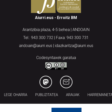
Aiurri.eus - Erroitz BM
Arantzibia plaza, 4-5 behea | ANDOAIN
Tel.: 943 300 732 | Faxa: 943 300 731
andoain@aiurri.eus | idazkaritza@aiurri.eus
Codesyntaxek garatua
LEGE OHARRA
PUBLIZITATEA
ARAUAK
HARREMANET