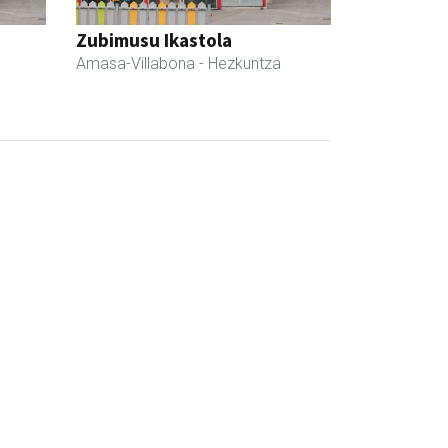
Zubimusu Ikastola
Amasa-Villabona
- Hezkuntza