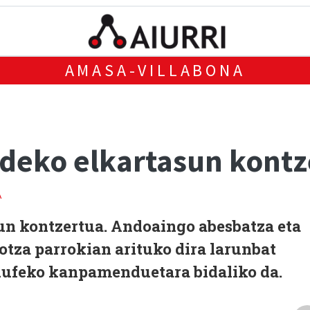
AMASA-VILLABONA
deko elkartasun kontz
A
un kontzertua. Andoaingo abesbatza eta
otza parrokian arituko dira larunbat
ndufeko kanpamenduetara bidaliko da.