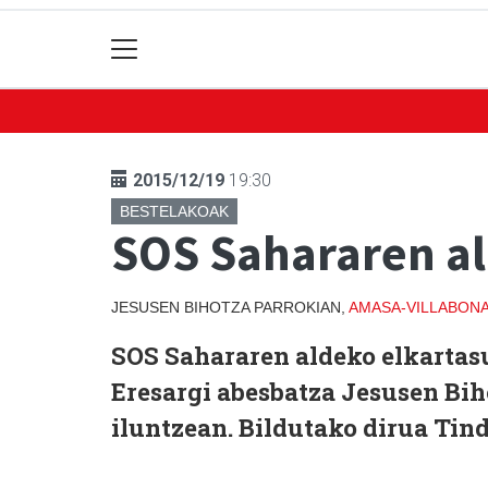
2015/12/19
19:30
BESTELAKOAK
SOS Sahararen al
JESUSEN BIHOTZA PARROKIAN,
AMASA-VILLABON
SOS Sahararen aldeko elkartas
Eresargi abesbatza Jesusen Bih
iluntzean. Bildutako dirua Ti