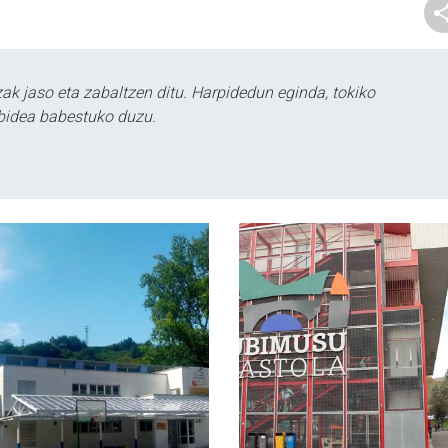
k jaso eta zabaltzen ditu. Harpidedun eginda, tokiko
bidea babestuko duzu.