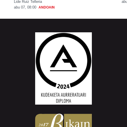
Lide Ruiz Telleria
abu
abu 07, 08:00
ANDOAIN