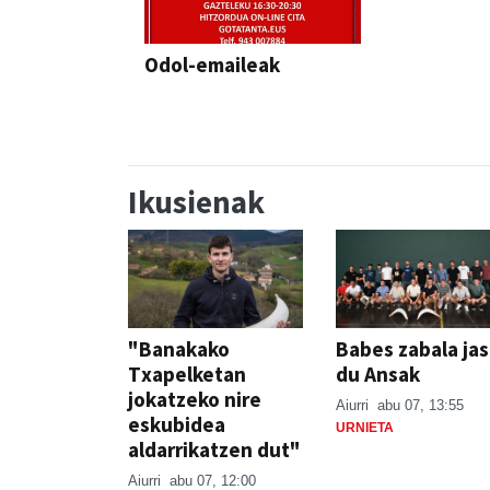
Odol-emaileak
Ikusienak
"Banakako
Babes zabala ja
Txapelketan
du Ansak
jokatzeko nire
Aiurri
abu 07, 13:55
eskubidea
URNIETA
aldarrikatzen dut"
Aiurri
abu 07, 12:00