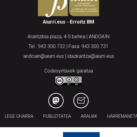
Aiurri.eus - Erroitz BM
Arantzibia plaza, 4-5 behea | ANDOAIN
Tel.: 943 300 732 | Faxa: 943 300 731
andoain@aiurri.eus | idazkaritza@aiurri.eus
Codesyntaxek garatua
LEGE OHARRA
PUBLIZITATEA
ARAUAK
HARREMANET