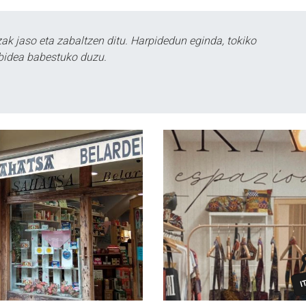
k jaso eta zabaltzen ditu. Harpidedun eginda, tokiko
bidea babestuko duzu.