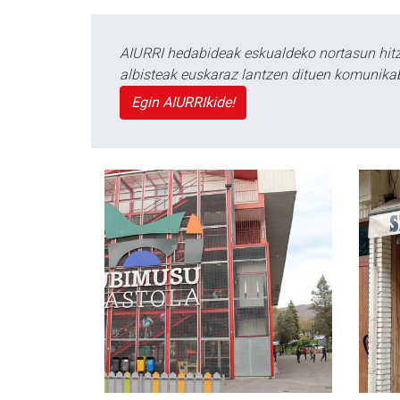
AIURRI hedabideak eskualdeko nortasun hitza
albisteak euskaraz lantzen dituen komunika
Egin AIURRIkide!