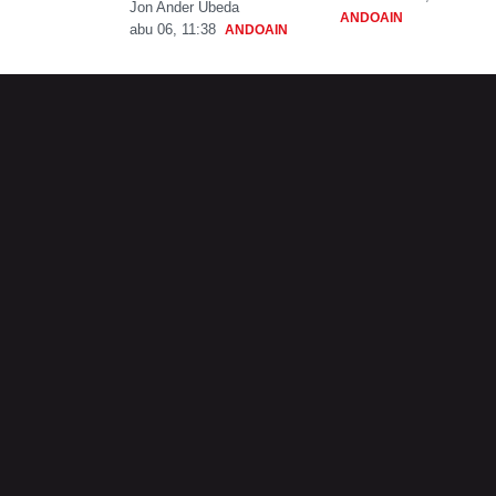
Jon Ander Ubeda
ANDOAIN
abu 06, 11:38
ANDOAIN