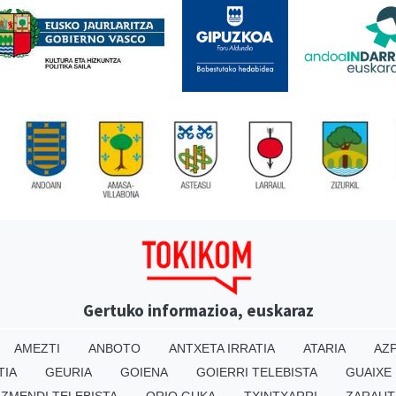
Gertuko informazioa, euskaraz
AMEZTI
ANBOTO
ANTXETA IRRATIA
ATARIA
AZP
TIA
GEURIA
GOIENA
GOIERRI TELEBISTA
GUAIXE