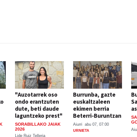
"Auzotarrek oso
Burrunba, gazte
Bu
ko
ondo erantzuten
euskaltzaleen
S
dute, beti daude
ekimen berria
a
laguntzeko prest"
Beterri-Buruntzan
SA
GO
K
SORABILLAKO JAIAK
Aiurri
abu 07, 07:00
2026
Aiu
URNIETA
Lide Ruiz Telleria