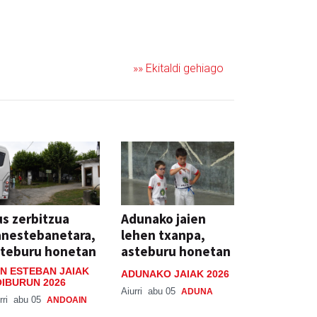
»» Ekitaldi gehiago
s zerbitzua
Adunako jaien
anestebanetara,
lehen txanpa,
steburu honetan
asteburu honetan
N ESTEBAN JAIAK
ADUNAKO JAIAK 2026
IBURUN 2026
Aiurri
abu 05
ADUNA
rri
abu 05
ANDOAIN