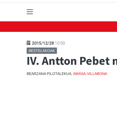
2015/12/28
10:00
BESTELAKOAK
IV. Antton Pebet
BEARZANA PILOTALEKUA,
AMASA-VILLABONA