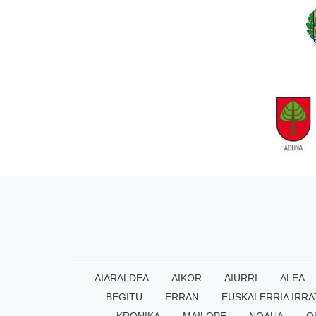
AIARALDEA
AIKOR
AIURRI
ALEA
BEGITU
ERRAN
EUSKALERRIA IRRA