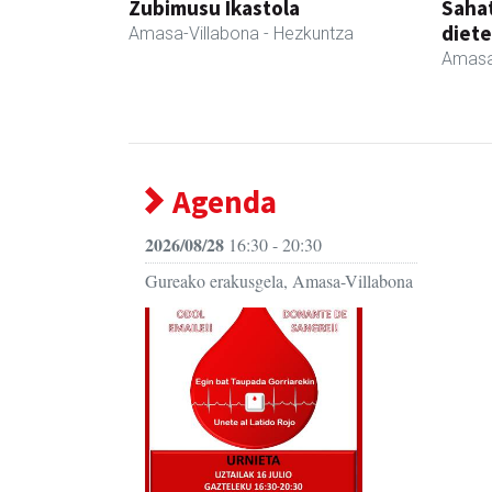
Zubimusu Ikastola
Sahat
diete
Amasa-Villabona
- Hezkuntza
Amasa
Agenda
2026/08/28
16:30 - 20:30
Gureako erakusgela, Amasa-Villabona