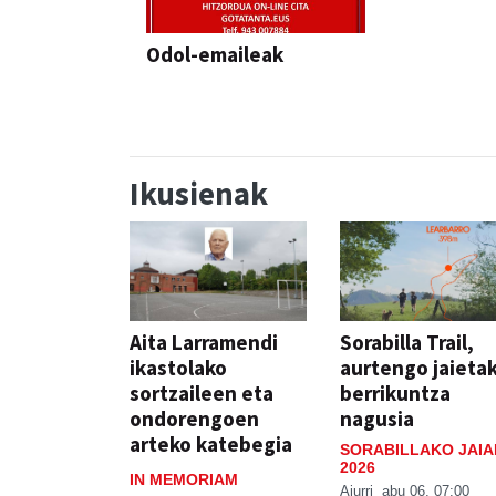
Odol-emaileak
Ikusienak
Aita Larramendi
Sorabilla Trail,
ikastolako
aurtengo jaieta
sortzaileen eta
berrikuntza
ondorengoen
nagusia
arteko katebegia
SORABILLAKO JAIA
2026
IN MEMORIAM
Aiurri
abu 06, 07:00