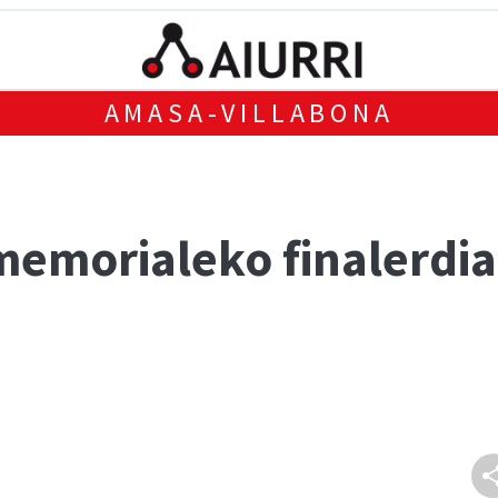
AMASA-VILLABONA
 memorialeko finalerdi