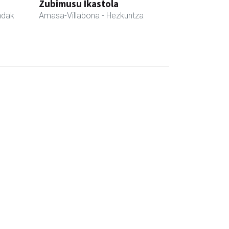
Zubimusu Ikastola
ndak
Amasa-Villabona
- Hezkuntza