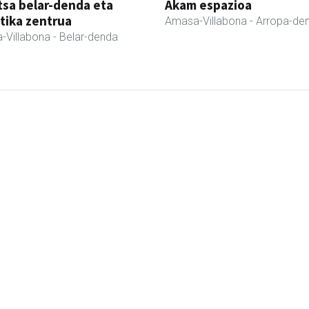
sa belar-denda eta
Akam espazioa
tika zentrua
Amasa-Villabona
- Arropa-de
-Villabona
- Belar-denda