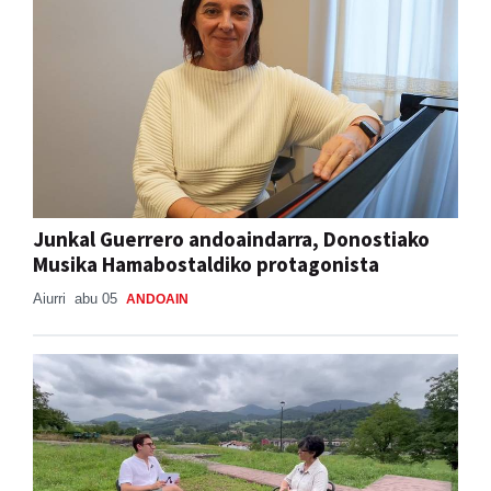
Junkal Guerrero andoaindarra, Donostiako
Musika Hamabostaldiko protagonista
Aiurri
abu 05
ANDOAIN