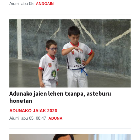
Aiurri
abu 05
ANDOAIN
Adunako jaien lehen txanpa, asteburu
honetan
ADUNAKO JAIAK 2026
Aiurri
abu 05, 08:47
ADUNA