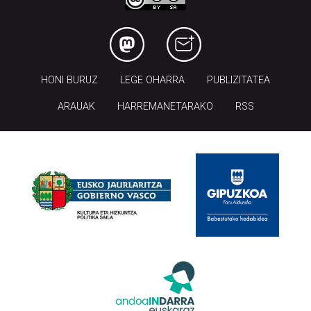
HONI BURUZ
LEGE OHARRA
PUBLIZITATEA
ARAUAK
HARREMANETARAKO
RSS