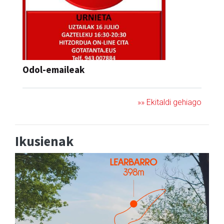
Odol-emaileak
»» Ekitaldi gehiago
Ikusienak