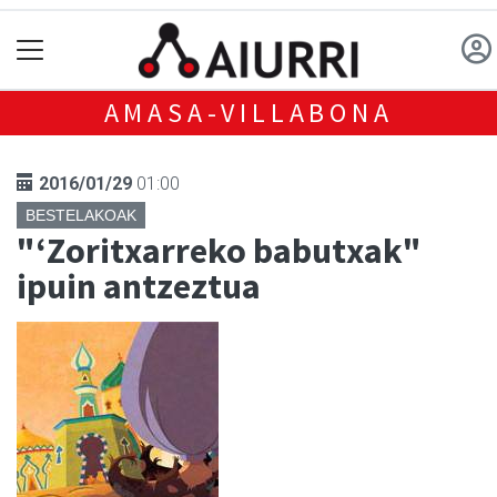
AMASA-VILLABONA
2016/01/29
01:00
BESTELAKOAK
"‘Zoritxarreko babutxak"
ipuin antzeztua