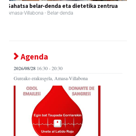
Amasa kafetegia
Amasa-Villabona
- Gozotegiak
Agenda
2026/08/28
16:30 - 20:30
Gureako erakusgela, Amasa-Villabona