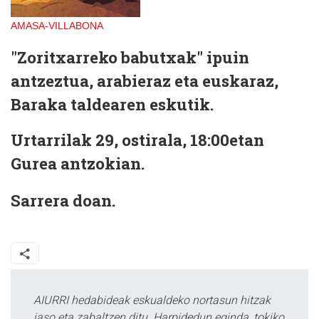
AMASA-VILLABONA
"Zoritxarreko babutxak" ipuin
antzeztua, arabieraz eta euskaraz,
Baraka taldearen eskutik.
Urtarrilak 29, ostirala, 18:00etan
Gurea antzokian.
Sarrera doan.
AIURRI hedabideak eskualdeko nortasun hitzak
jaso eta zabaltzen ditu. Harpidedun eginda, tokiko