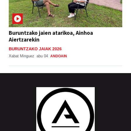
Buruntzako jaien atarikoa, Ainhoa
Aiertzarekin
BURUNTZAKO JAIAK 2026
Xabat Minguez
abu 04
ANDOAIN