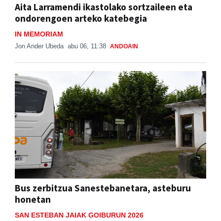
Aita Larramendi ikastolako sortzaileen eta
ondorengoen arteko katebegia
IN MEMORIAM
Jon Ander Ubeda
abu 06, 11:38
ANDOAIN
Bus zerbitzua Sanestebanetara, asteburu
honetan
SAN ESTEBAN JAIAK GOIBURUN 2026