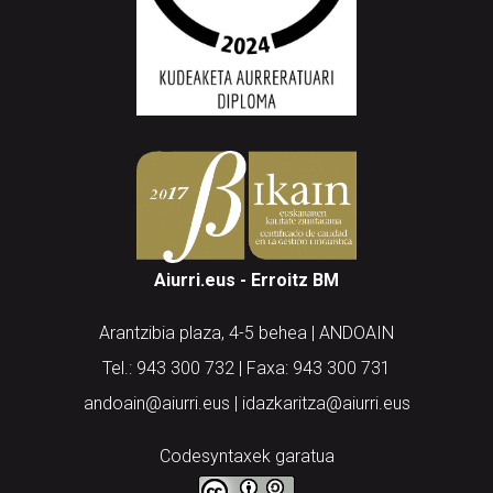
Aiurri.eus - Erroitz BM
Arantzibia plaza, 4-5 behea | ANDOAIN
Tel.: 943 300 732 | Faxa: 943 300 731
andoain@aiurri.eus | idazkaritza@aiurri.eus
Codesyntaxek garatua