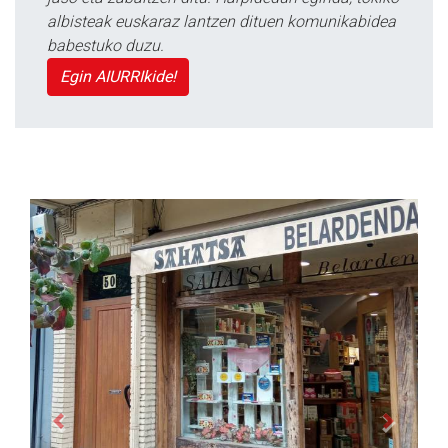
albisteak euskaraz lantzen dituen komunikabidea
babestuko duzu.
Egin AIURRIkide!
Previous
Next