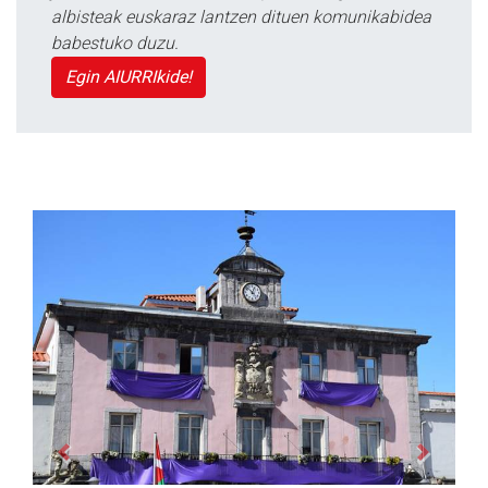
albisteak euskaraz lantzen dituen komunikabidea
babestuko duzu.
Egin AIURRIkide!
Previous
Next