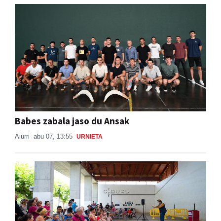
Babes zabala jaso du Ansak
Aiurri
abu 07, 13:55
URNIETA