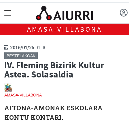
AMASA-VILLABONA
2016/01/25
01:00
BESTELAKOAK
IV. Fleming Bizirik Kultur
Astea. Solasaldia
AMASA-VILLABONA
AITONA-AMONAK
ESKOLARA
KONTU KONTARI
.