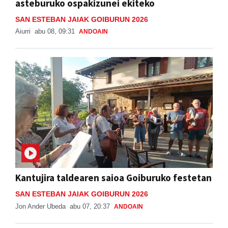
asteburuko ospakizunei ekiteko
SAN ESTEBAN JAIAK GOIBURUN 2026
Aiurri
abu 08, 09:31
ANDOAIN
Kantujira taldearen saioa Goiburuko festetan
SAN ESTEBAN JAIAK GOIBURUN 2026
Jon Ander Ubeda
abu 07, 20:37
ANDOAIN