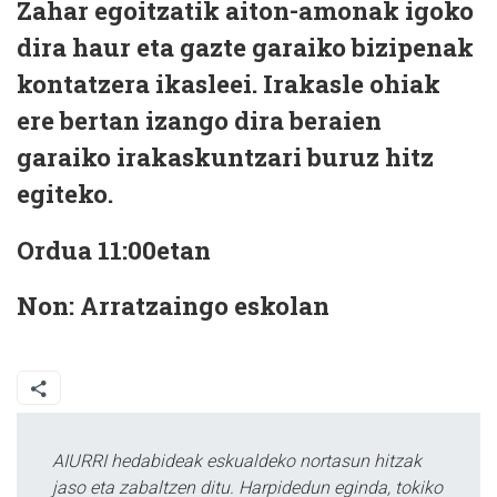
Zahar egoitzatik aiton-amonak igoko
dira haur eta gazte garaiko bizipenak
kontatzera ikasleei. Irakasle ohiak
ere bertan izango dira beraien
garaiko irakaskuntzari buruz hitz
egiteko.
Ordua
11:00etan
Non:
Arratzaingo eskolan
AIURRI hedabideak eskualdeko nortasun hitzak
jaso eta zabaltzen ditu. Harpidedun eginda, tokiko