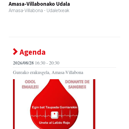
Zubimusu Ikastola
Amasa-Villabona
- Hezkuntza
Agenda
2026/08/28
16:30 - 20:30
Gureako erakusgela, Amasa-Villabona