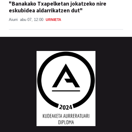
"Banakako Txapelketan jokatzeko nire
eskubidea aldarrikatzen dut"
Aiurri
abu 07, 12:00
URNIETA