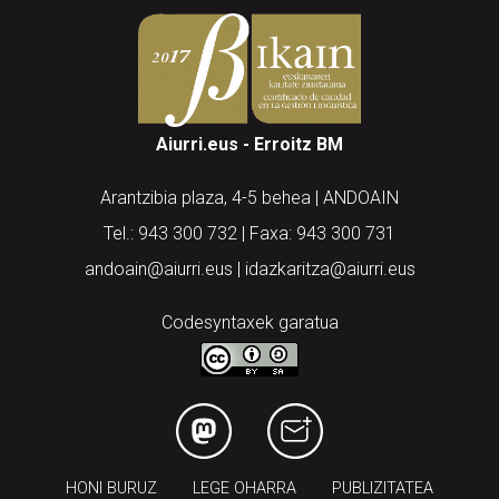
Aiurri.eus - Erroitz BM
Arantzibia plaza, 4-5 behea | ANDOAIN
Tel.: 943 300 732 | Faxa: 943 300 731
andoain@aiurri.eus | idazkaritza@aiurri.eus
Codesyntaxek garatua
HONI BURUZ
LEGE OHARRA
PUBLIZITATEA