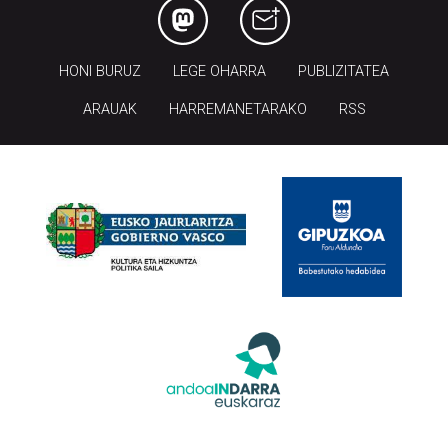
HONI BURUZ
LEGE OHARRA
PUBLIZITATEA
ARAUAK
HARREMANETARAKO
RSS