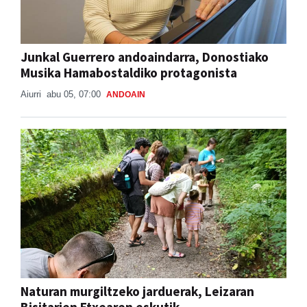
Junkal Guerrero andoaindarra, Donostiako
Musika Hamabostaldiko protagonista
Aiurri
abu 05, 07:00
ANDOAIN
Naturan murgiltzeko jarduerak, Leizaran