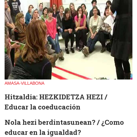
AMASA-VILLABONA
Hitzaldia:
HEZKIDETZA HEZI
/
Educar la coeducación
Nola hezi berdintasunean? / ¿Como
educar en la igualdad?