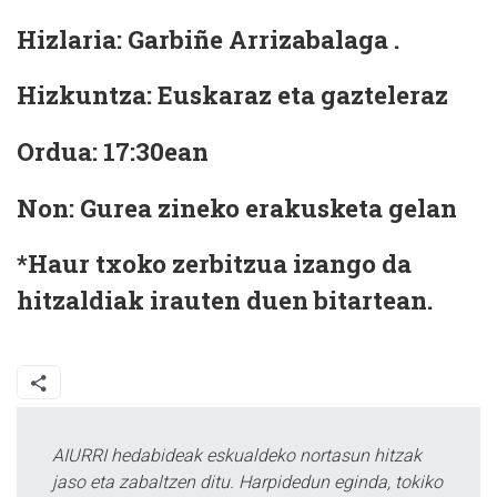
Hizlaria:
Garbiñe Arrizabalaga .
Hizkuntza:
Euskaraz eta gazteleraz
Ordua:
17:30ean
Non:
Gurea zineko erakusketa gelan
*Haur txoko zerbitzua izango da
hitzaldiak irauten duen bitartean.
AIURRI hedabideak eskualdeko nortasun hitzak
jaso eta zabaltzen ditu. Harpidedun eginda, tokiko