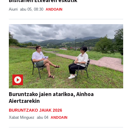
Bisitarien Etxearen eskutik
Aiurri
abu 05, 08:30
ANDOAIN
Buruntzako jaien atarikoa, Ainhoa
Aiertzarekin
BURUNTZAKO JAIAK 2026
Xabat Minguez
abu 04
ANDOAIN