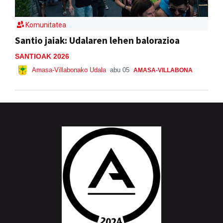
Komunitatea
Santio jaiak: Udalaren lehen balorazioa
SANTIOAK 2026
Amasa-Villabonako Udala
abu 05
AMASA-VILLABONA