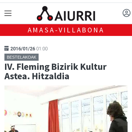
AMASA-VILLABONA
2016/01/26
01:00
BESTELAKOAK
IV. Fleming Bizirik Kultur
Astea. Hitzaldia