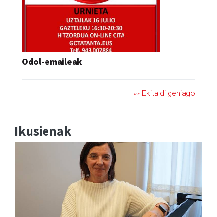
Odol-emaileak
»» Ekitaldi gehiago
Ikusienak