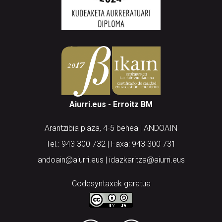
Aiurri.eus - Erroitz BM
Arantzibia plaza, 4-5 behea | ANDOAIN
Tel.: 943 300 732 | Faxa: 943 300 731
andoain@aiurri.eus | idazkaritza@aiurri.eus
Codesyntaxek garatua