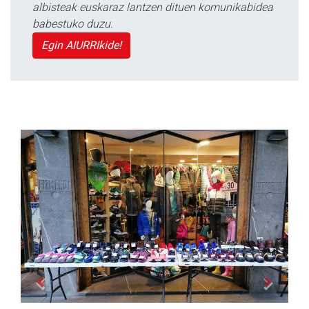
albisteak euskaraz lantzen dituen komunikabidea
babestuko duzu.
Egin AIURRIkide!
Previous
Next