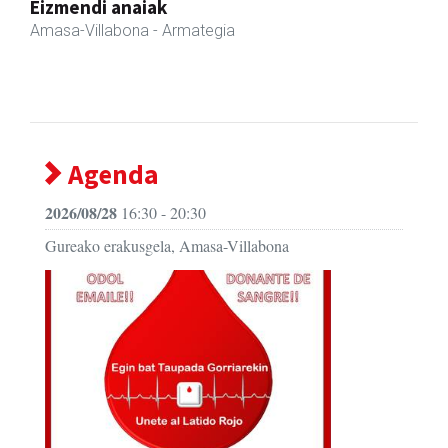
Fleming Herri Eskola
Amasa-Villabona
- Hezkuntza
Agenda
2026/08/28
16:30 - 20:30
Gureako erakusgela, Amasa-Villabona