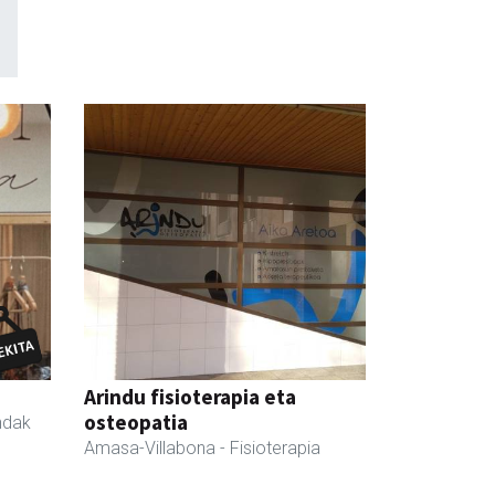
Arindu fisioterapia eta
osteopatia
ndak
Amasa-Villabona
- Fisioterapia