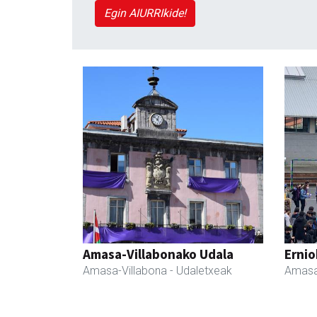
Egin AIURRIkide!
Amasa-Villabonako Udala
Ernio
Amasa-Villabona
- Udaletxeak
Amasa