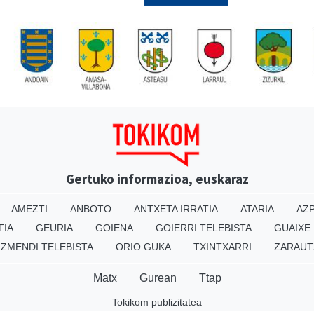
Gertuko informazioa, euskaraz
AMEZTI
ANBOTO
ANTXETA IRRATIA
ATARIA
AZP
TIA
GEURIA
GOIENA
GOIERRI TELEBISTA
GUAIXE
IZMENDI TELEBISTA
ORIO GUKA
TXINTXARRI
ZARAUT
Matx
Gurean
Ttap
Tokikom publizitatea