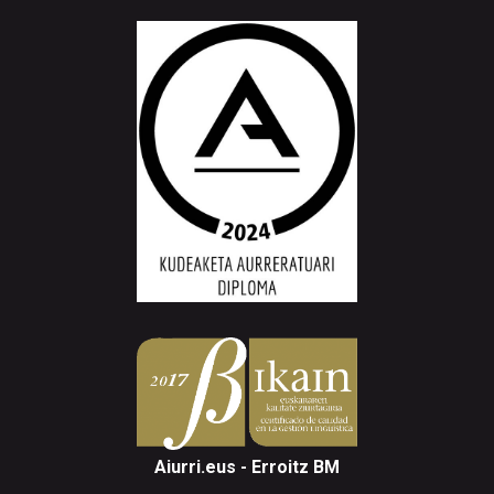
Aiurri.eus - Erroitz BM