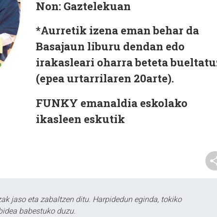
Non:
Gaztelekuan
*Aurretik izena eman behar da
Basajaun liburu dendan edo
irakasleari oharra beteta bueltatu
(epea urtarrilaren 20arte).
FUNKY emanaldia
eskolako
ikasleen eskutik
k jaso eta zabaltzen ditu. Harpidedun eginda, tokiko
bidea babestuko duzu.