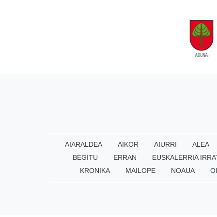
AIARALDEA
AIKOR
AIURRI
ALEA
BEGITU
ERRAN
EUSKALERRIA IRRA
KRONIKA
MAILOPE
NOAUA
O