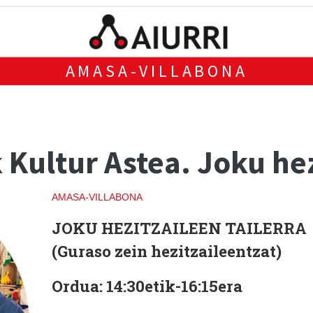
AMASA-VILLABONA
k Kultur Astea. Joku he
AMASA-VILLABONA
JOKU HEZITZAILEEN TAILERRA
(Guraso zein hezitzaileentzat)
Ordua:
14:30etik-16:15era