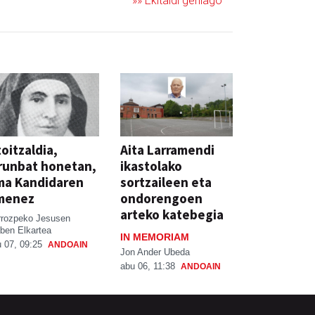
»» Ekitaldi gehiago
oitzaldia,
Aita Larramendi
runbat honetan,
ikastolako
ma Kandidaren
sortzaileen eta
menez
ondorengoen
arteko katebegia
rrozpeko Jesusen
ben Elkartea
IN MEMORIAM
 07, 09:25
ANDOAIN
Jon Ander Ubeda
abu 06, 11:38
ANDOAIN