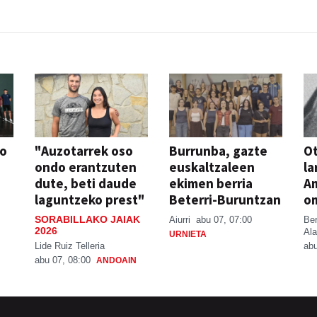
so
"Auzotarrek oso
Burrunba, gazte
Ot
ondo erantzuten
euskaltzaleen
la
dute, beti daude
ekimen berria
A
laguntzeko prest"
Beterri-Buruntzan
o
SORABILLAKO JAIAK
Aiurri
abu 07, 07:00
Be
2026
Ala
URNIETA
Lide Ruiz Telleria
abu
abu 07, 08:00
ANDOAIN