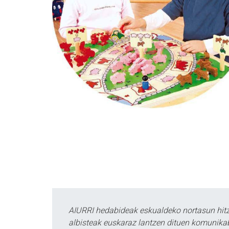
AIURRI hedabideak eskualdeko nortasun hitza
albisteak euskaraz lantzen dituen komunika