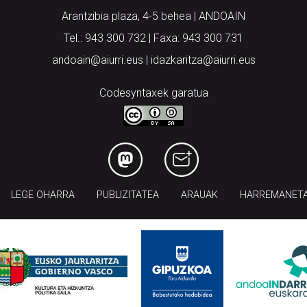
Arantzibia plaza, 4-5 behea | ANDOAIN
Tel.: 943 300 732 | Faxa: 943 300 731
andoain@aiurri.eus | idazkaritza@aiurri.eus
Codesyntaxek garatua
LEGE OHARRA
PUBLIZITATEA
ARAUAK
HARREMANET