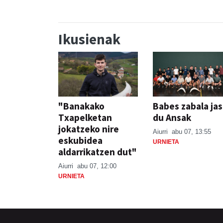
Ikusienak
"Banakako
Babes zabala ja
Txapelketan
du Ansak
jokatzeko nire
Aiurri
abu 07, 13:55
eskubidea
URNIETA
aldarrikatzen dut"
Aiurri
abu 07, 12:00
URNIETA