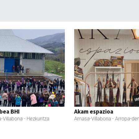
bea BHI
Akam espazioa
-Villabona
- Hezkuntza
Amasa-Villabona
- Arropa-de