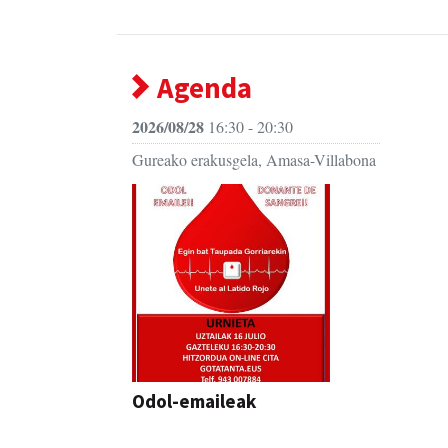
Agenda
2026/08/28
16:30 - 20:30
Gureako erakusgela, Amasa-Villabona
Odol-emaileak