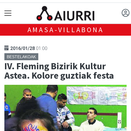
AMASA-VILLABONA
2016/01/28
01:00
BESTELAKOAK
IV. Fleming Bizirik Kultur
Astea. Kolore guztiak festa