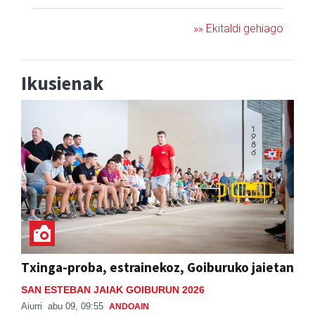
»» Ekitaldi gehiago
Ikusienak
Txinga-proba, estrainekoz, Goiburuko jaietan
SAN ESTEBAN JAIAK GOIBURUN 2026
Aiurri
abu 09, 09:55
ANDOAIN