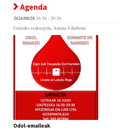
Agenda
2026/08/28
16:30 - 20:30
Gureako erakusgela, Amasa-Villabona
Odol-emaileak