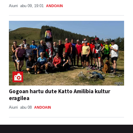
Aiurri
abu 09, 19:01
ANDOAIN
Gogoan hartu dute Katto Amilibia kultur
eragilea
Aiurri
abu 08
ANDOAIN