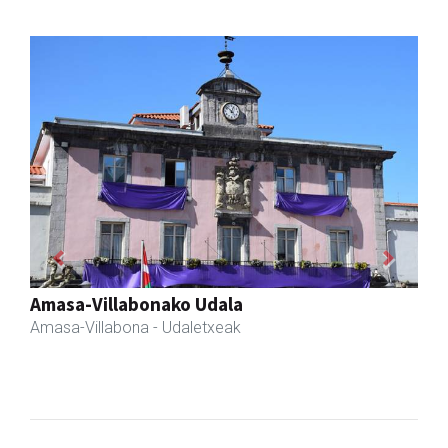
Previous
Next
Fleming Herri Eskola
Amasa-Villabona
- Hezkuntza