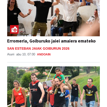
Erromeria, Goiburuko jaiei amaiera emateko
SAN ESTEBAN JAIAK GOIBURUN 2026
Aiurri
abu 10, 07:00
ANDOAIN