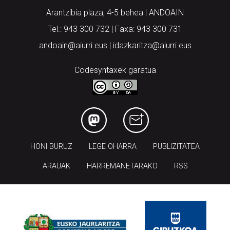
Arantzibia plaza, 4-5 behea | ANDOAIN
Tel.: 943 300 732 | Faxa: 943 300 731
andoain@aiurri.eus | idazkaritza@aiurri.eus
Codesyntaxek garatua
HONI BURUZ
LEGE OHARRA
PUBLIZITATEA
ARAUAK
HARREMANETARAKO
RSS