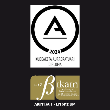
Aiurri.eus - Erroitz BM