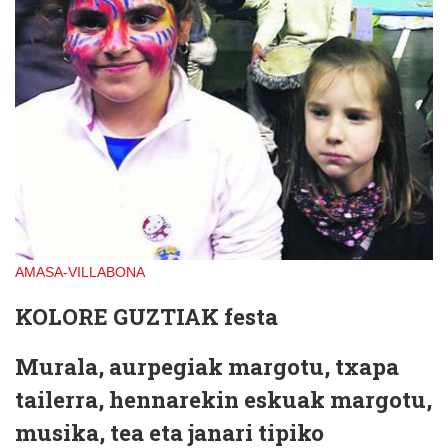
AMASA-VILLABONA
KOLORE GUZTIAK
festa
Murala, aurpegiak margotu, txapa
tailerra, hennarekin eskuak margotu,
musika, tea eta janari tipiko