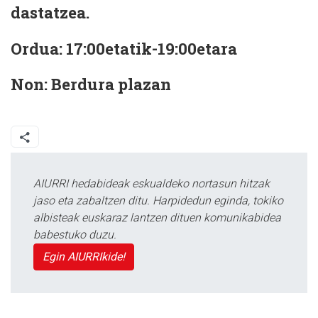
dastatzea.
Ordua:
17:00etatik-19:00etara
Non:
Berdura plazan
AIURRI hedabideak eskualdeko nortasun hitzak
jaso eta zabaltzen ditu. Harpidedun eginda, tokiko
albisteak euskaraz lantzen dituen komunikabidea
babestuko duzu.
Egin AIURRIkide!