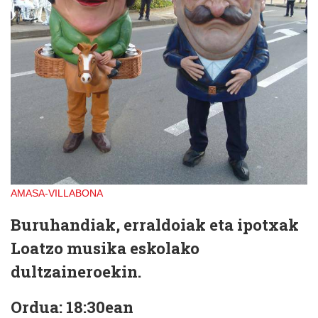
AMASA-VILLABONA
Buruhandiak, erraldoiak eta ipotxak
Loatzo musika eskolako
dultzaineroekin.
Ordua:
18:30ean