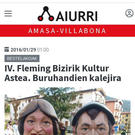
AMASA-VILLABONA
2016/01/29
01:00
BESTELAKOAK
IV. Fleming Bizirik Kultur
Astea. Buruhandien kalejira