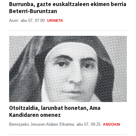
Burrunba, gazte euskaltzaleen ekimen berria
Beterri-Buruntzan
Aiurri
abu 07, 07:00
URNIETA
Otoitzaldia, larunbat honetan, Ama
Kandidaren omenez
Berrozpeko Jesusen Alaben Elkartea
abu 07, 09:25
ANDOAIN