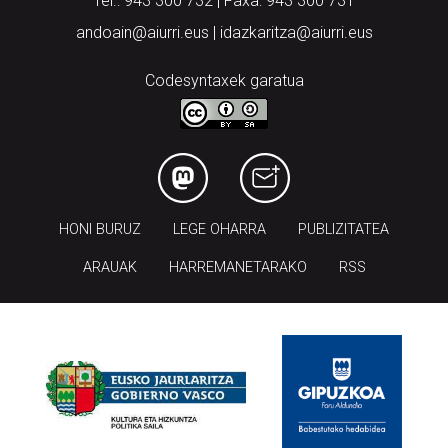
Tel.: 943 300 732 | Faxa: 943 300 731
andoain@aiurri.eus | idazkaritza@aiurri.eus
Codesyntaxek garatua
HONI BURUZ
LEGE OHARRA
PUBLIZITATEA
ARAUAK
HARREMANETARAKO
RSS