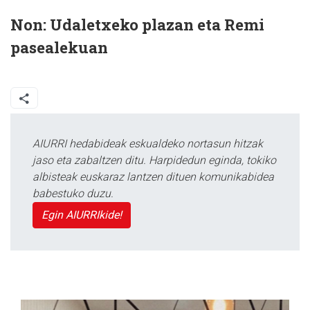
Non:
Udaletxeko plazan eta Remi
pasealekuan
AIURRI hedabideak eskualdeko nortasun hitzak
jaso eta zabaltzen ditu. Harpidedun eginda, tokiko
albisteak euskaraz lantzen dituen komunikabidea
babestuko duzu.
Egin AIURRIkide!