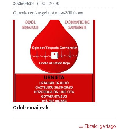
2026/08/28
16:30 - 20:30
Gureako erakusgela, Amasa-Villabona
Odol-emaileak
»» Ekitaldi gehiago