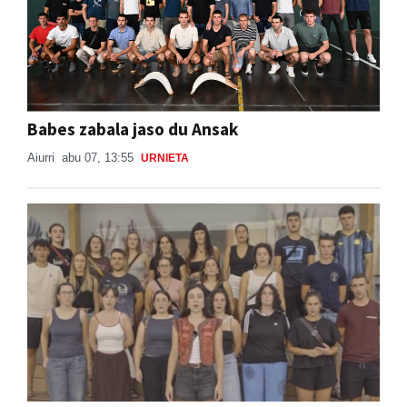
Babes zabala jaso du Ansak
Aiurri
abu 07, 13:55
URNIETA