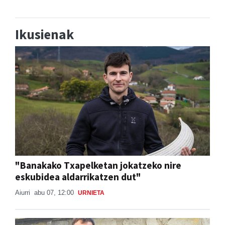
Ikusienak
"Banakako Txapelketan jokatzeko nire
eskubidea aldarrikatzen dut"
Aiurri
abu 07, 12:00
URNIETA