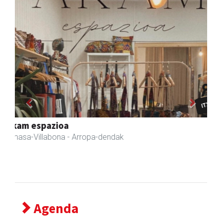
Previous
Next
Fleming Herri Eskola
Amasa-Villabona
- Hezkuntza
Agenda