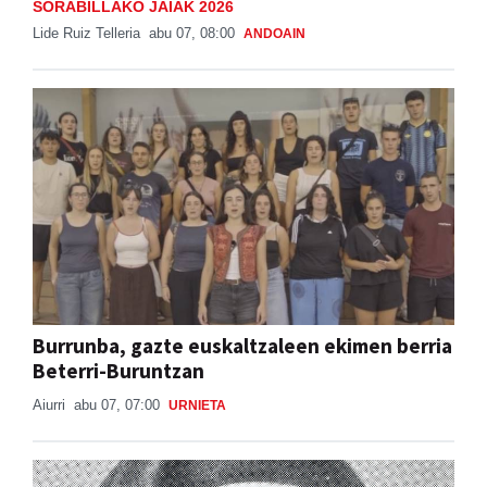
SORABILLAKO JAIAK 2026
Lide Ruiz Telleria
abu 07, 08:00
ANDOAIN
Burrunba, gazte euskaltzaleen ekimen berria
Beterri-Buruntzan
Aiurri
abu 07, 07:00
URNIETA