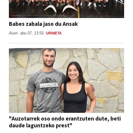
Babes zabala jaso du Ansak
Aiurri
abu 07, 13:55
URNIETA
"Auzotarrek oso ondo erantzuten dute, beti
daude laguntzeko prest"