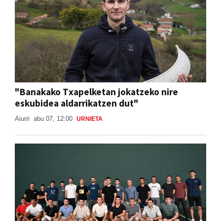
"Banakako Txapelketan jokatzeko nire
eskubidea aldarrikatzen dut"
Aiurri
abu 07, 12:00
URNIETA