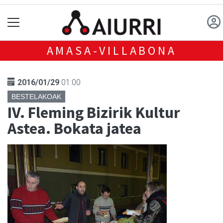
AMASA-VILLABONA
2016/01/29
01:00
BESTELAKOAK
IV. Fleming Bizirik Kultur
Astea. Bokata jatea