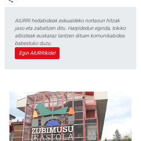
AIURRI hedabideak eskualdeko nortasun hitzak
jaso eta zabaltzen ditu. Harpidedun eginda, tokiko
albisteak euskaraz lantzen dituen komunikabidea
babestuko duzu.
Egin AIURRIkide!