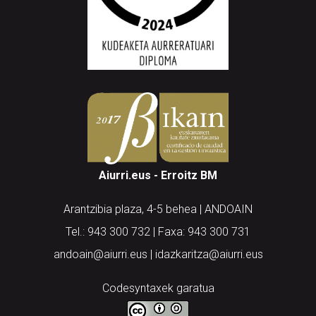
Aiurri.eus - Erroitz BM
Arantzibia plaza, 4-5 behea | ANDOAIN
Tel.: 943 300 732 | Faxa: 943 300 731
andoain@aiurri.eus | idazkaritza@aiurri.eus
Codesyntaxek garatua