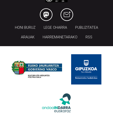
HONI BURUZ
LEGE OHARRA
PUBLIZITATEA
ARAUAK
HARREMANETARAKO
RSS