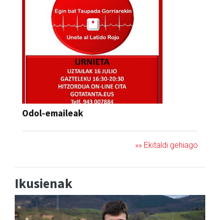
Odol-emaileak
»» Ekitaldi gehiago
Ikusienak