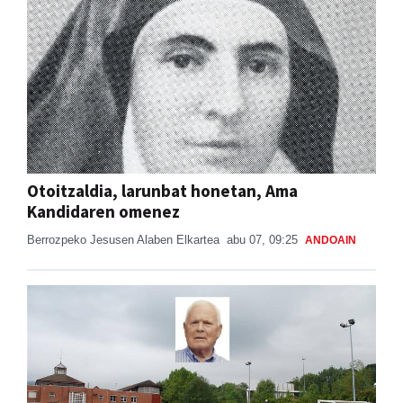
Otoitzaldia, larunbat honetan, Ama
Kandidaren omenez
Berrozpeko Jesusen Alaben Elkartea
abu 07, 09:25
ANDOAIN