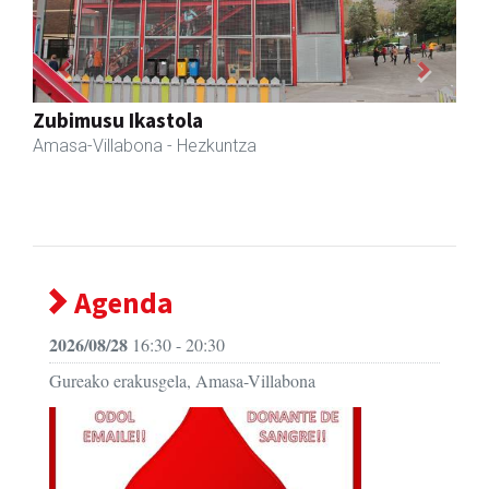
Previous
Next
Akam espazioa
Amasa-Villabona
- Arropa-dendak
Agenda
2026/08/28
16:30 - 20:30
Gureako erakusgela, Amasa-Villabona