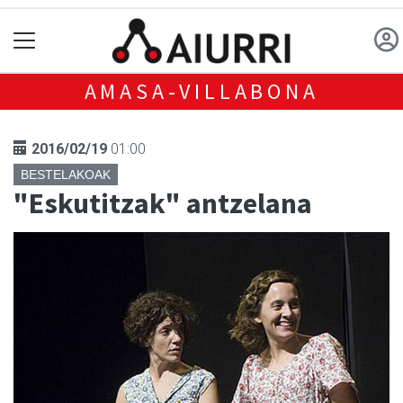
AMASA-VILLABONA
2016/02/19
01:00
BESTELAKOAK
"Eskutitzak" antzelana