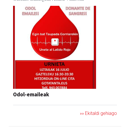
Odol-emaileak
»» Ekitaldi gehiago