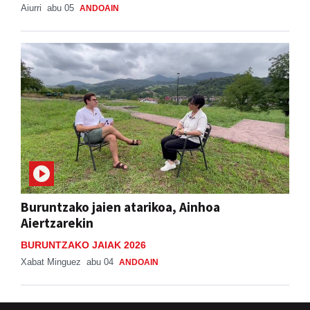
Aiurri
abu 05
ANDOAIN
Buruntzako jaien atarikoa, Ainhoa
Aiertzarekin
BURUNTZAKO JAIAK 2026
Xabat Minguez
abu 04
ANDOAIN