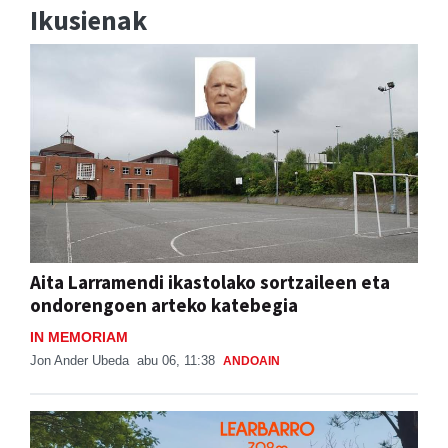
Ikusienak
Aita Larramendi ikastolako sortzaileen eta
ondorengoen arteko katebegia
IN MEMORIAM
Jon Ander Ubeda
abu 06, 11:38
ANDOAIN