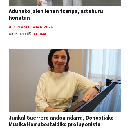
Adunako jaien lehen txanpa, asteburu
honetan
ADUNAKO JAIAK 2026
Aiurri
abu 05
ADUNA
Junkal Guerrero andoaindarra, Donostiako
Musika Hamabostaldiko protagonista