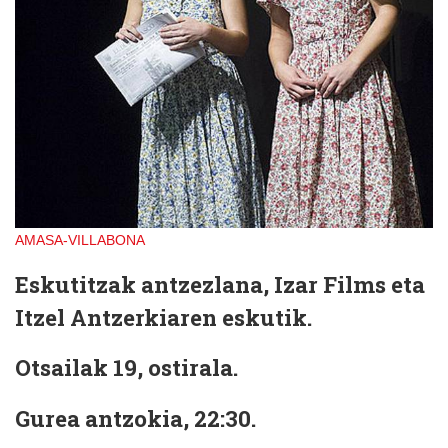
AMASA-VILLABONA
Eskutitzak antzezlana, Izar Films eta
Itzel Antzerkiaren eskutik.
Otsailak 19, ostirala.
Gurea antzokia, 22:30.