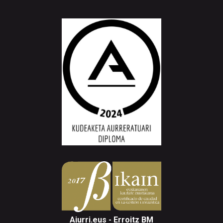
Aiurri.eus - Erroitz BM