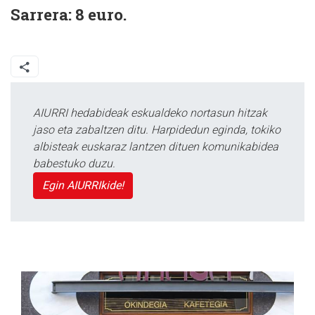
Sarrera: 8 euro.
AIURRI hedabideak eskualdeko nortasun hitzak
jaso eta zabaltzen ditu. Harpidedun eginda, tokiko
albisteak euskaraz lantzen dituen komunikabidea
babestuko duzu.
Egin AIURRIkide!