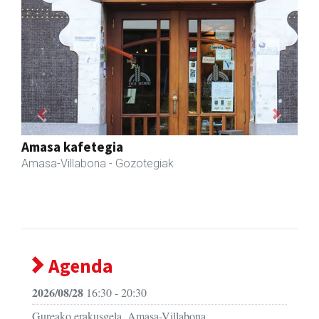
Previous
Next
Amasa-Villabonako Udala
Amasa-Villabona
- Udaletxeak
Agenda
2026/08/28
16:30 - 20:30
Gureako erakusgela, Amasa-Villabona