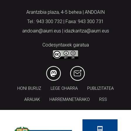
Arantzibia plaza, 4-5 behea | ANDOAIN
Tel.: 943 300 732 | Faxa: 943 300 731
andoain@aiurri.eus | idazkaritza@aiurri.eus
Codesyntaxek garatua
HONI BURUZ
LEGE OHARRA
PUBLIZITATEA
ARAUAK
HARREMANETARAKO
RSS