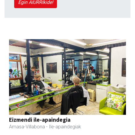
Egin AIURRIkide!
Previous
Next
Fleming Herri Eskola
Amasa-Villabona
- Hezkuntza