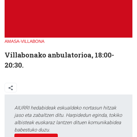
AMASA-VILLABONA
Villabonako anbulatorioa, 18:00-
20:30.
AIURRI hedabideak eskualdeko nortasun hitzak
jaso eta zabaltzen ditu. Harpidedun eginda, tokiko
albisteak euskaraz lantzen dituen komunikabidea
babestuko duzu.