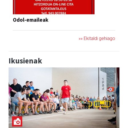
Odol-emaileak
»» Ekitaldi gehiago
Ikusienak