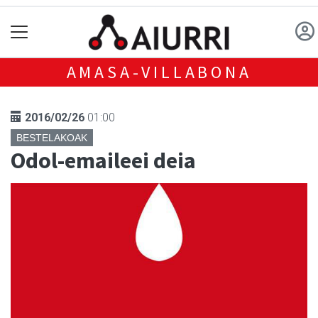
AMASA-VILLABONA
2016/02/26
01:00
BESTELAKOAK
Odol-emaileei deia