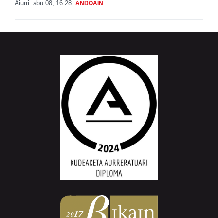
Aiurri
abu 08, 16:28
ANDOAIN