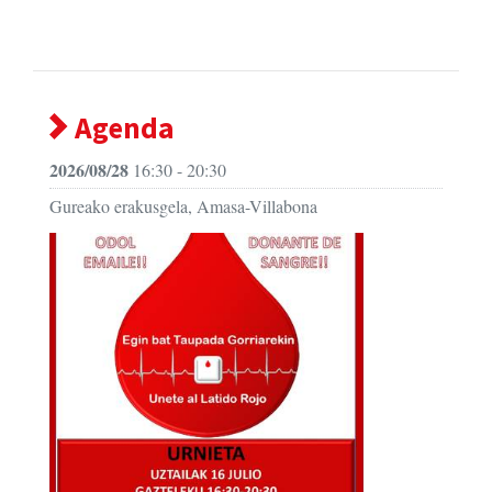
Agenda
2026/08/28
16:30 - 20:30
Gureako erakusgela, Amasa-Villabona