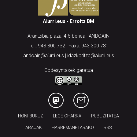
Aiurri.eus - Erroitz BM
Arantzibia plaza, 4-5 behea | ANDOAIN
Tel.: 943 300 732 | Faxa: 943 300 731
andoain@aiurri.eus | idazkaritza@aiurri.eus
Codesyntaxek garatua
HONI BURUZ
LEGE OHARRA
PUBLIZITATEA
ARAUAK
HARREMANETARAKO
RSS