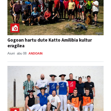
Gogoan hartu dute Katto Amilibia kultur
eragilea
Aiurri
abu 08
ANDOAIN