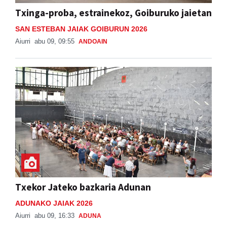
Txinga-proba, estrainekoz, Goiburuko jaietan
SAN ESTEBAN JAIAK GOIBURUN 2026
Aiurri
abu 09, 09:55
ANDOAIN
Txekor Jateko bazkaria Adunan
ADUNAKO JAIAK 2026
Aiurri
abu 09, 16:33
ADUNA