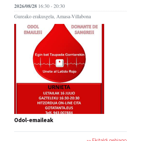
2026/08/28
16:30 - 20:30
Gureako erakusgela, Amasa-Villabona
Odol-emaileak
»» Ekitaldi gehiago