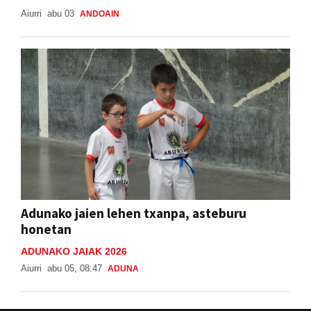
Aiurri
abu 03
ANDOAIN
Adunako jaien lehen txanpa, asteburu
honetan
ADUNAKO JAIAK 2026
Aiurri
abu 05, 08:47
ADUNA