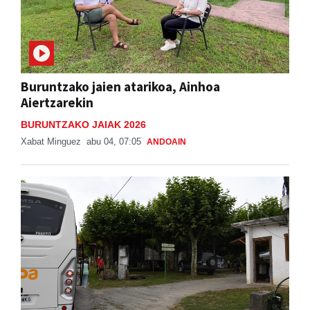
Buruntzako jaien atarikoa, Ainhoa
Aiertzarekin
BURUNTZAKO JAIAK 2026
Xabat Minguez
abu 04, 07:05
ANDOAIN