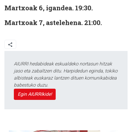
Martxoak 6, igandea. 19:30.
Martxoak 7, astelehena. 21:00.
AIURRI hedabideak eskualdeko nortasun hitzak
jaso eta zabaltzen ditu. Harpidedun eginda, tokiko
albisteak euskaraz lantzen dituen komunikabidea
babestuko duzu.
Egin AIURRIkide!