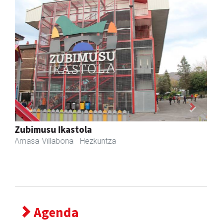
Previous
Next
Fleming Herri Eskola
Amasa-Villabona
- Hezkuntza
Agenda