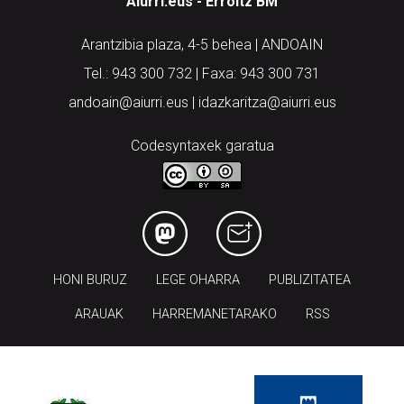
Aiurri.eus - Erroitz BM
Arantzibia plaza, 4-5 behea | ANDOAIN
Tel.: 943 300 732 | Faxa: 943 300 731
andoain@aiurri.eus | idazkaritza@aiurri.eus
Codesyntaxek garatua
HONI BURUZ
LEGE OHARRA
PUBLIZITATEA
ARAUAK
HARREMANETARAKO
RSS