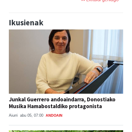
Ikusienak
Junkal Guerrero andoaindarra, Donostiako
Musika Hamabostaldiko protagonista
Aiurri
abu 05, 07:00
ANDOAIN