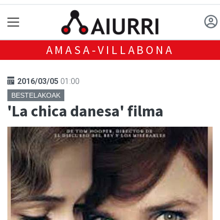
AMASA-VILLABONA
2016/03/05
01:00
BESTELAKOAK
'La chica danesa' filma