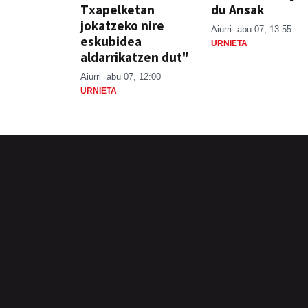
Txapelketan
du Ansak
jokatzeko nire
Aiurri
abu 07, 13:55
eskubidea
URNIETA
aldarrikatzen dut"
Aiurri
abu 07, 12:00
URNIETA