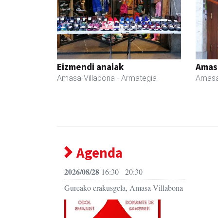
Eizmendi anaiak
Amas
Amasa-Villabona
- Armategia
Amasa
Agenda
2026/08/28
16:30 - 20:30
Gureako erakusgela, Amasa-Villabona