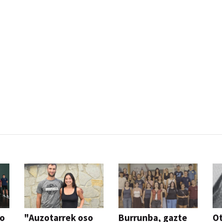
so
"Auzotarrek oso
Burrunba, gazte
Ot