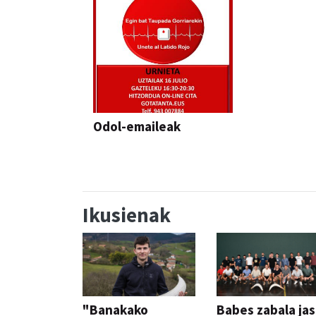
Odol-emaileak
Ikusienak
"Banakako
Babes zabala ja