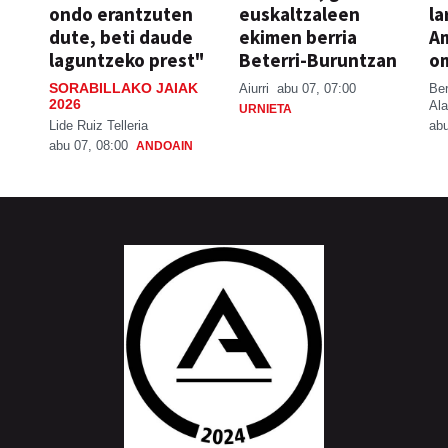
ondo erantzuten
euskaltzaleen
la
dute, beti daude
ekimen berria
A
laguntzeko prest"
Beterri-Buruntzan
o
SORABILLAKO JAIAK
Aiurri
abu 07, 07:00
Be
2026
Ala
URNIETA
Lide Ruiz Telleria
abu
abu 07, 08:00
ANDOAIN