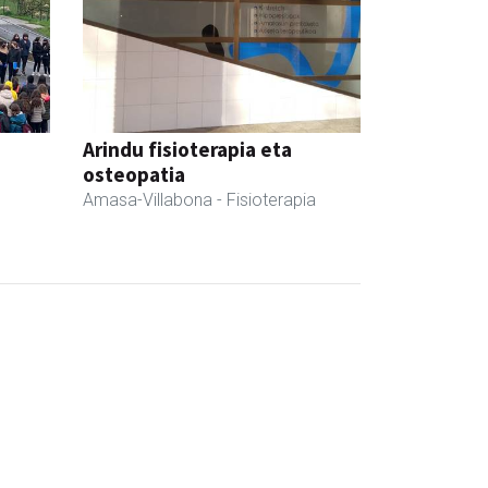
Arindu fisioterapia eta
osteopatia
Amasa-Villabona
- Fisioterapia