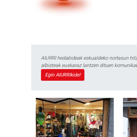
AIURRI hedabideak eskualdeko nortasun hitza
albisteak euskaraz lantzen dituen komunika
Egin AIURRIkide!