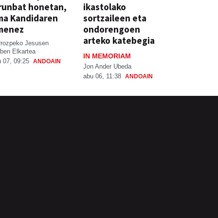
runbat honetan,
ikastolako
ma Kandidaren
sortzaileen eta
menez
ondorengoen
arteko katebegia
rrozpeko Jesusen
ben Elkartea
IN MEMORIAM
 07, 09:25
ANDOAIN
Jon Ander Ubeda
abu 06, 11:38
ANDOAIN