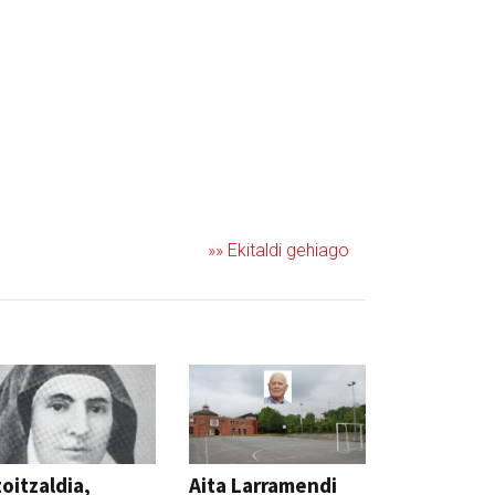
»» Ekitaldi gehiago
oitzaldia,
Aita Larramendi