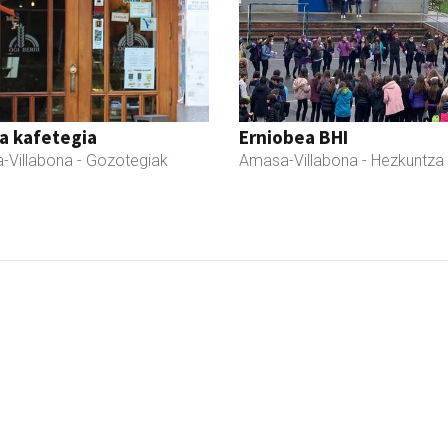
a kafetegia
Erniobea BHI
-Villabona
- Gozotegiak
Amasa-Villabona
- Hezkuntza