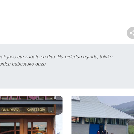
k jaso eta zabaltzen ditu. Harpidedun eginda, tokiko
bidea babestuko duzu.