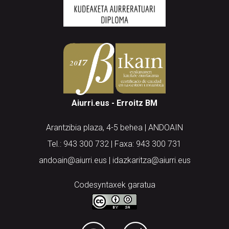
Aiurri.eus - Erroitz BM
Arantzibia plaza, 4-5 behea | ANDOAIN
Tel.: 943 300 732 | Faxa: 943 300 731
andoain@aiurri.eus | idazkaritza@aiurri.eus
Codesyntaxek garatua