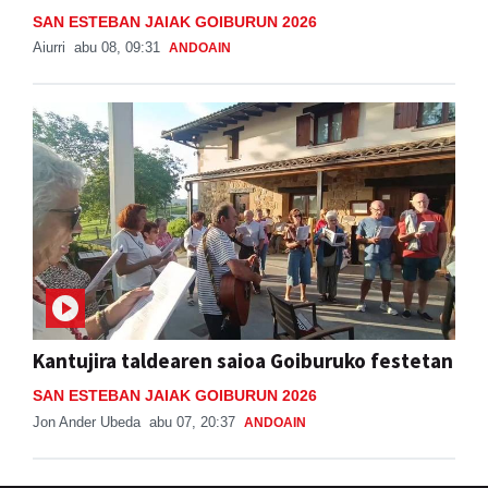
SAN ESTEBAN JAIAK GOIBURUN 2026
Aiurri
abu 08, 09:31
ANDOAIN
Kantujira taldearen saioa Goiburuko festetan
SAN ESTEBAN JAIAK GOIBURUN 2026
Jon Ander Ubeda
abu 07, 20:37
ANDOAIN