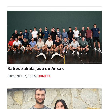
Babes zabala jaso du Ansak
Aiurri
abu 07, 13:55
URNIETA