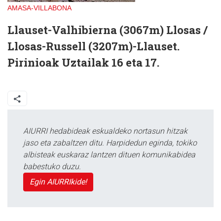
AMASA-VILLABONA
Llauset-Valhibierna (3067m) Llosas /
Llosas-Russell (3207m)-Llauset.
Pirinioak Uztailak 16 eta 17.
AIURRI hedabideak eskualdeko nortasun hitzak
jaso eta zabaltzen ditu. Harpidedun eginda, tokiko
albisteak euskaraz lantzen dituen komunikabidea
babestuko duzu.
Egin AIURRIkide!