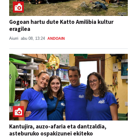
Gogoan hartu dute Katto Amilibia kultur
eragilea
Aiurri
abu 08, 13:24
ANDOAIN
Kantujira, auzo-afaria eta dantzaldia,
asteburuko ospakizunei ekiteko