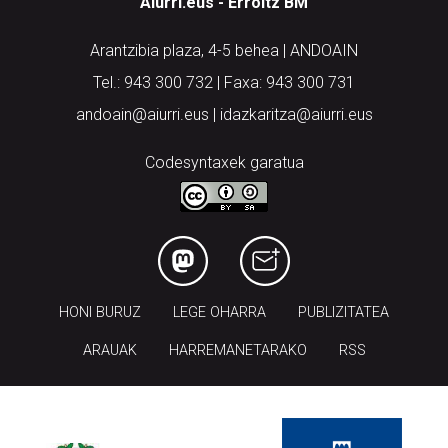
Aiurri.eus - Erroitz BM
Arantzibia plaza, 4-5 behea | ANDOAIN
Tel.: 943 300 732 | Faxa: 943 300 731
andoain@aiurri.eus | idazkaritza@aiurri.eus
Codesyntaxek garatua
HONI BURUZ
LEGE OHARRA
PUBLIZITATEA
ARAUAK
HARREMANETARAKO
RSS