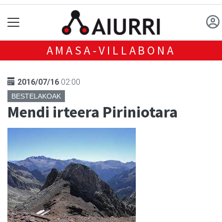
AMASA-VILLABONA
2016/07/16
02:00
BESTELAKOAK
Mendi irteera Piriniotara