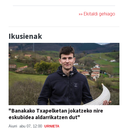
»» Ekitaldi gehiago
Ikusienak
"Banakako Txapelketan jokatzeko nire
eskubidea aldarrikatzen dut"
Aiurri
abu 07, 12:00
URNIETA