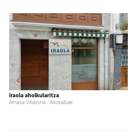
Previous
Next
Amasa kafetegia
Amasa-Villabona
- Gozotegiak