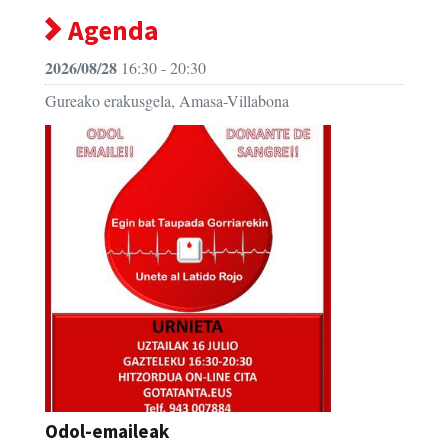
Agenda
2026/08/28
16:30 - 20:30
Gureako erakusgela, Amasa-Villabona
Odol-emaileak