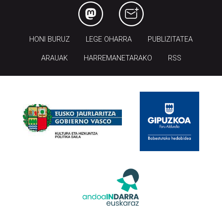
HONI BURUZ
LEGE OHARRA
PUBLIZITATEA
ARAUAK
HARREMANETARAKO
RSS