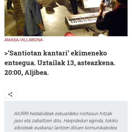
AMASA-VILLABONA
>’Santiotan kantari’ ekimeneko
entsegua. Uztailak 13, asteazkena.
20:00, Aljibea.
AIURRI hedabideak eskualdeko nortasun hitzak
jaso eta zabaltzen ditu. Harpidedun eginda, tokiko
albisteak euskaraz lantzen dituen komunikabidea