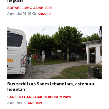
nagusia
SORABILLAKO JAIAK 2026
Aiurri
abu 06, 07:00
ANDOAIN
Bus zerbitzua Sanestebanetara, asteburu
honetan
SAN ESTEBAN JAIAK GOIBURUN 2026
Aiurri
abu 05
ANDOAIN