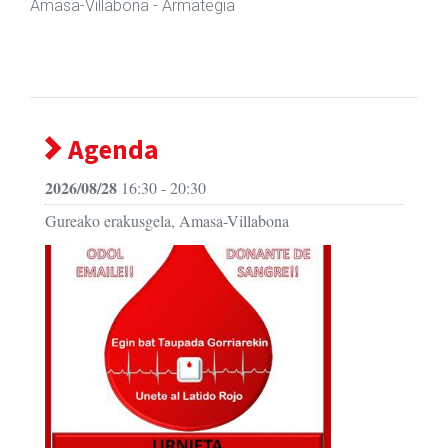
Amasa-Villabona
- Udaletxeak
Agenda
2026/08/28
16:30 - 20:30
Gureako erakusgela, Amasa-Villabona