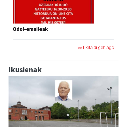
Odol-emaileak
»» Ekitaldi gehiago
Ikusienak