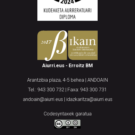
Aiurri.eus - Erroitz BM
Arantzibia plaza, 4-5 behea | ANDOAIN
Tel.: 943 300 732 | Faxa: 943 300 731
andoain@aiurri.eus | idazkaritza@aiurri.eus
Codesyntaxek garatua