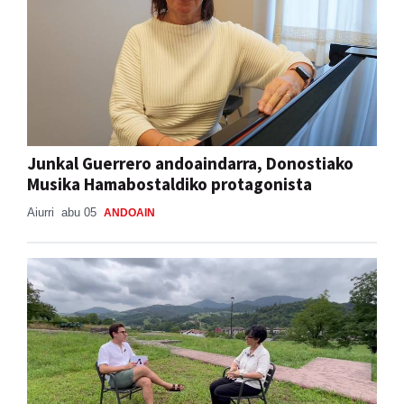
Junkal Guerrero andoaindarra, Donostiako
Musika Hamabostaldiko protagonista
Aiurri
abu 05
ANDOAIN