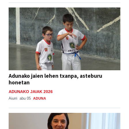
Adunako jaien lehen txanpa, asteburu
honetan
ADUNAKO JAIAK 2026
Aiurri
abu 05
ADUNA