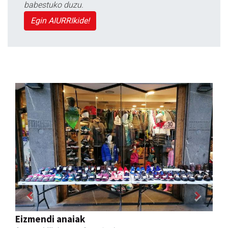
babestuko duzu.
Egin AIURRIkide!
Previous
Next
Amasa-Villabonako Udala