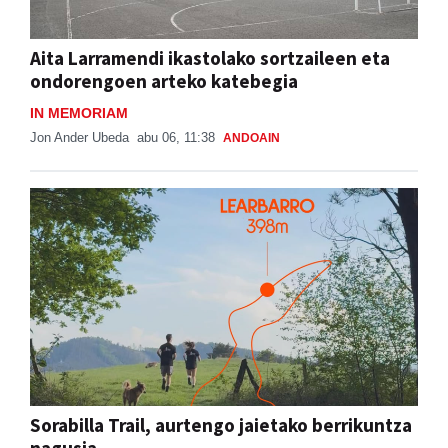
Aita Larramendi ikastolako sortzaileen eta
ondorengoen arteko katebegia
IN MEMORIAM
Jon Ander Ubeda
abu 06, 11:38
ANDOAIN
Sorabilla Trail, aurtengo jaietako berrikuntza