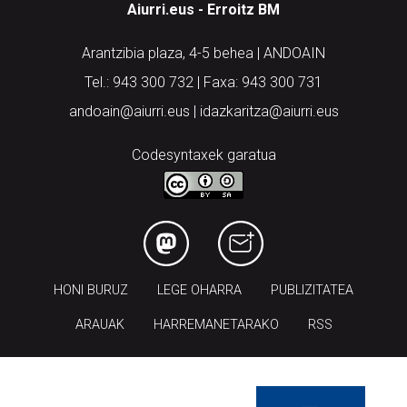
Aiurri.eus - Erroitz BM
Arantzibia plaza, 4-5 behea | ANDOAIN
Tel.: 943 300 732 | Faxa: 943 300 731
andoain@aiurri.eus | idazkaritza@aiurri.eus
Codesyntaxek garatua
HONI BURUZ
LEGE OHARRA
PUBLIZITATEA
ARAUAK
HARREMANETARAKO
RSS