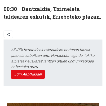
00:30
Dantzaldia, Tximeleta
taldearen eskutik, Erreboteko plazan.
AIURRI hedabideak eskualdeko nortasun hitzak
jaso eta zabaltzen ditu. Harpidedun eginda, tokiko
albisteak euskaraz lantzen dituen komunikabidea
babestuko duzu.
Egin AIURRIkide!