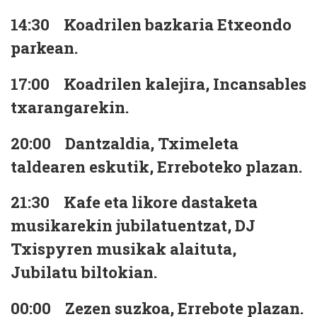
14:30
Koadrilen bazkaria Etxeondo
parkean.
17:00
Koadrilen kalejira, Incansables
txarangarekin.
20:00
Dantzaldia, Tximeleta
taldearen eskutik, Erreboteko plazan.
21:30
Kafe eta likore dastaketa
musikarekin jubilatuentzat, DJ
Txispyren musikak alaituta,
Jubilatu biltokian.
00:00
Zezen suzkoa, Errebote plazan.