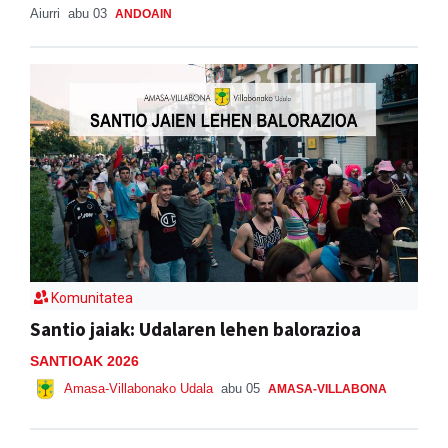
Aiurri
abu 03
ANDOAIN
Komunitatea
Santio jaiak: Udalaren lehen balorazioa
SANTIOAK 2026
Amasa-Villabonako Udala
abu 05
AMASA-VILLABONA