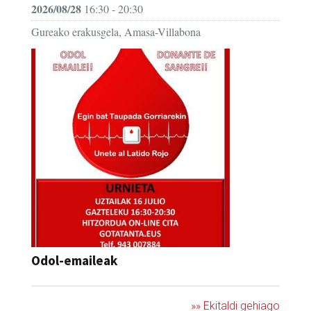
2026/08/28
16:30 - 20:30
Gureako erakusgela, Amasa-Villabona
Odol-emaileak
»» Ekitaldi gehiago