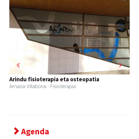
Previous
Next
Zubimusu Ikastola
Amasa-Villabona
- Hezkuntza
Agenda