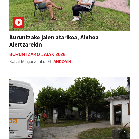
Buruntzako jaien atarikoa, Ainhoa
Aiertzarekin
BURUNTZAKO JAIAK 2026
Xabat Minguez
abu 04
ANDOAIN