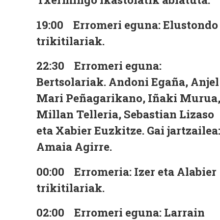
19:00
Erromeri eguna: Elustondo
trikitilariak.
22:30
Erromeri eguna:
Bertsolariak. Andoni Egaña, Anjel
Mari Peñagarikano, Iñaki Murua
Millan Telleria, Sebastian Lizaso
eta Xabier Euzkitze. Gai jartzailea
Amaia Agirre.
00:00
Erromeria: Izer eta Alabier
trikitilariak.
02:00
Erromeri eguna: Larrain