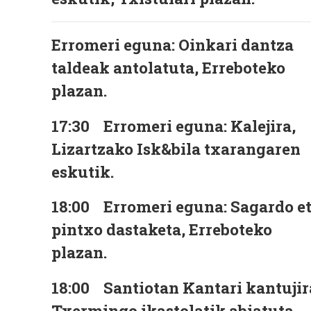
Erromeri eguna: Oinkari dantza
taldeak antolatuta, Erreboteko
plazan.
17:30
Erromeri eguna: Kalejira,
Lizartzako Isk&bila txarangaren
eskutik.
18:00
Erromeri eguna: Sagardo e
pintxo dastaketa, Erreboteko
plazan.
18:00
Santiotan Kantari kantujir
Txermingo ikastolatik abiatuta.