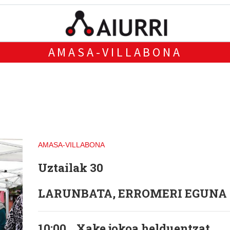
AMASA-VILLABONA
AMASA-VILLABONA
Uztailak 30
LARUNBATA, ERROMERI EGUNA
10:00
Xake jokoa helduentzat.