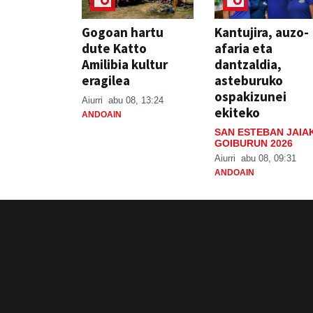
Gogoan hartu
Kantujira, auzo-
dute Katto
afaria eta
Amilibia kultur
dantzaldia,
eragilea
asteburuko
ospakizunei
Aiurri
abu 08, 13:24
ekiteko
ANDOAIN
SAN ESTEBAN JAIA
GOIBURUN 2026
Aiurri
abu 08, 09:31
ANDOAIN