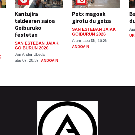
Kantujira
Potx magoak
Ba
taldearen saioa
girotu du goiza
d
Goiburuko
SAN ESTEBAN JAIAK
Aiu
festetan
GOIBURUN 2026
UR
Aiurri
abu 08, 16:28
SAN ESTEBAN JAIAK
ANDOAIN
GOIBURUN 2026
Jon Ander Ubeda
K
abu 07, 20:37
ANDOAIN