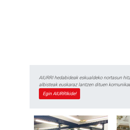
AIURRI hedabideak eskualdeko nortasun hitza
albisteak euskaraz lantzen dituen komunika
Egin AIURRIkide!