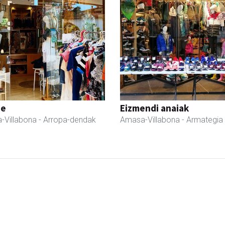
ne
Eizmendi anaiak
-Villabona
- Arropa-dendak
Amasa-Villabona
- Armategia