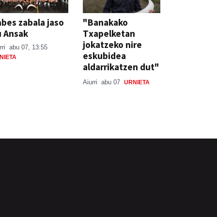
bes zabala jaso
"Banakako
u Ansak
Txapelketan
jokatzeko nire
rri
abu 07, 13:55
eskubidea
NIETA
aldarrikatzen dut"
Aiurri
abu 07
URNIETA