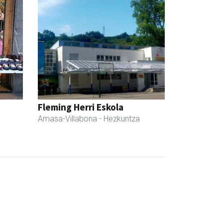
Fleming Herri Eskola
Amasa-Villabona
- Hezkuntza