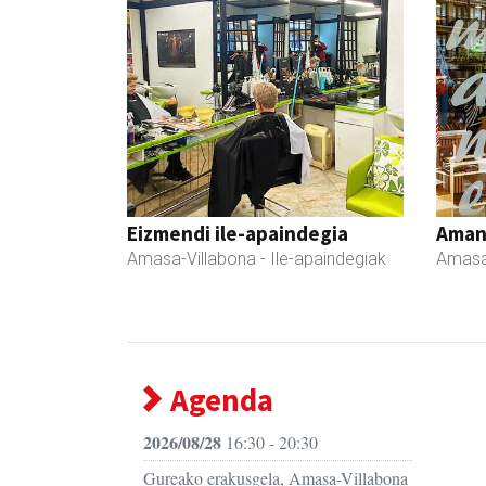
Eizmendi ile-apaindegia
Ama
Amasa-Villabona
- Ile-apaindegiak
Amasa
Agenda
2026/08/28
16:30 - 20:30
Gureako erakusgela, Amasa-Villabona