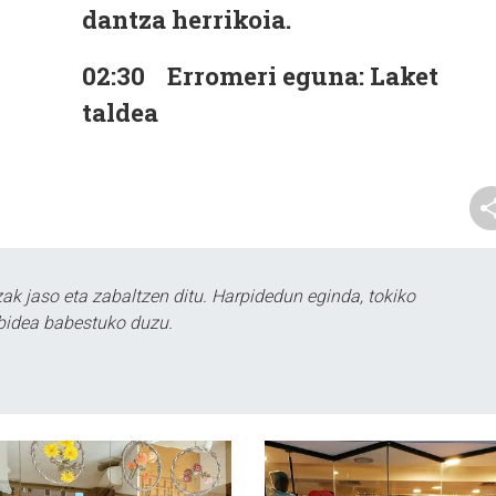
dantza herrikoia.
02:30
Erromeri eguna: Laket
taldea
k jaso eta zabaltzen ditu. Harpidedun eginda, tokiko
bidea babestuko duzu.