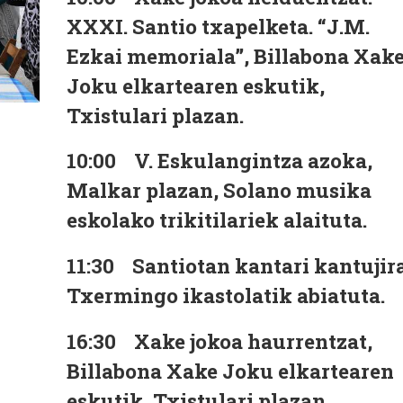
XXXI. Santio txapelketa. “J.M.
Ezkai memoriala”, Billabona Xak
Joku elkartearen eskutik,
Txistulari plazan.
10:00
V. Eskulangintza azoka,
Malkar plazan, Solano musika
eskolako trikitilariek alaituta.
11:30
Santiotan kantari kantujira
Txermingo ikastolatik abiatuta.
16:30
Xake jokoa haurrentzat,
Billabona Xake Joku elkartearen
eskutik, Txistulari plazan.