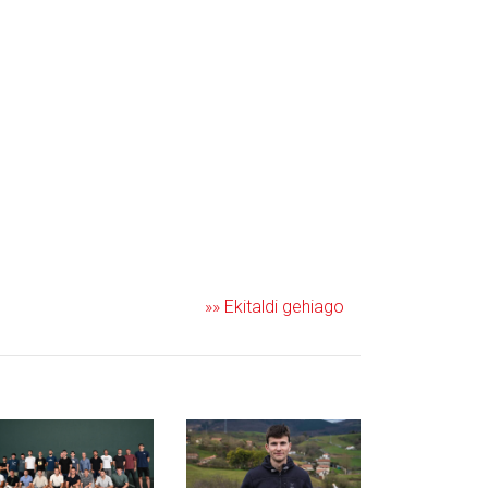
»» Ekitaldi gehiago