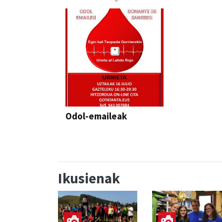
Odol-emaileak
Ikusienak