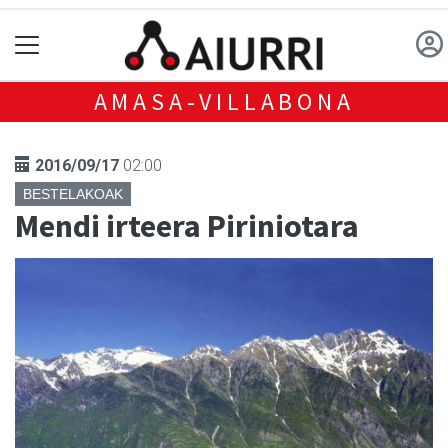
AMASA-VILLABONA
2016/09/17
02:00
BESTELAKOAK
Mendi irteera Piriniotara