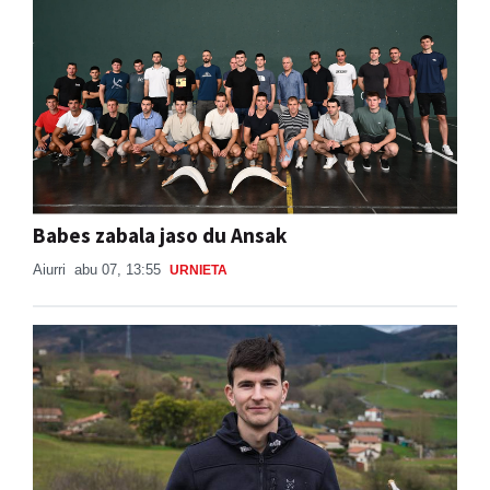
Babes zabala jaso du Ansak
Aiurri
abu 07, 13:55
URNIETA