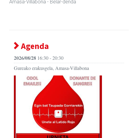
Amasa-Villabona
- Arropa-dendak
Agenda
2026/08/28
16:30 - 20:30
Gureako erakusgela, Amasa-Villabona