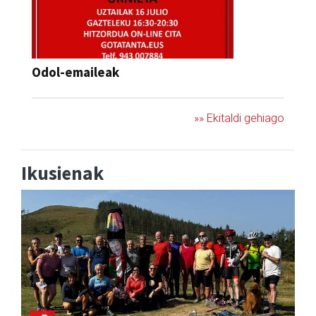
Odol-emaileak
»» Ekitaldi gehiago
Ikusienak