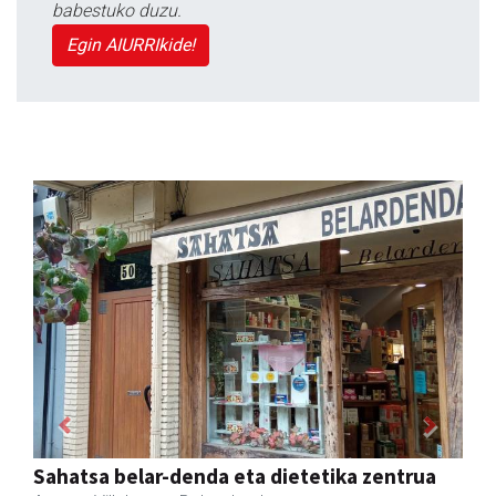
babestuko duzu.
Egin AIURRIkide!
Previous
Next
Akam espazioa