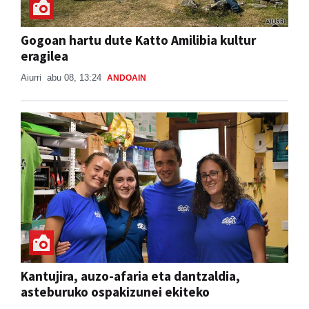
Gogoan hartu dute Katto Amilibia kultur
eragilea
Aiurri
abu 08, 13:24
ANDOAIN
Kantujira, auzo-afaria eta dantzaldia,
asteburuko ospakizunei ekiteko