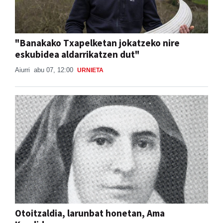
"Banakako Txapelketan jokatzeko nire
eskubidea aldarrikatzen dut"
Aiurri
abu 07, 12:00
URNIETA
Otoitzaldia, larunbat honetan, Ama