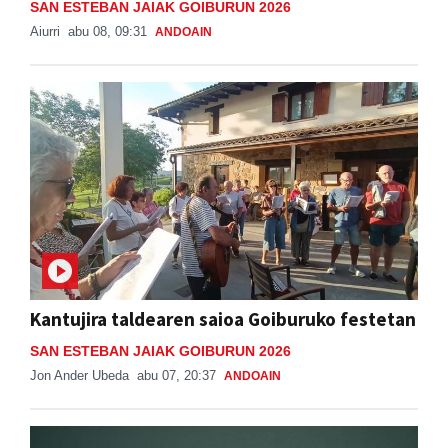
SAN ESTEBAN JAIAK GOIBURUN 2026
Aiurri
abu 08, 09:31
ANDOAIN
Kantujira taldearen saioa Goiburuko festetan
SAN ESTEBAN JAIAK GOIBURUN 2026
Jon Ander Ubeda
abu 07, 20:37
ANDOAIN