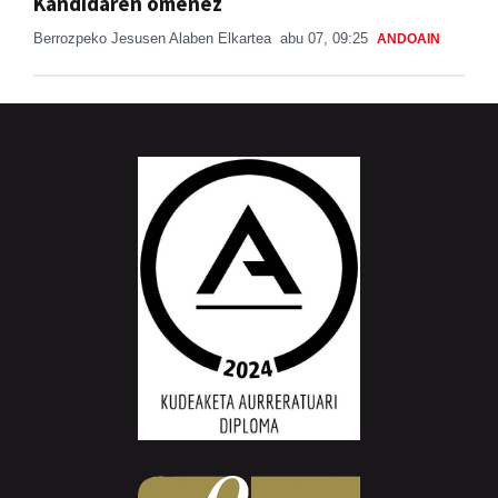
Kandidaren omenez
Berrozpeko Jesusen Alaben Elkartea
abu 07, 09:25
ANDOAIN