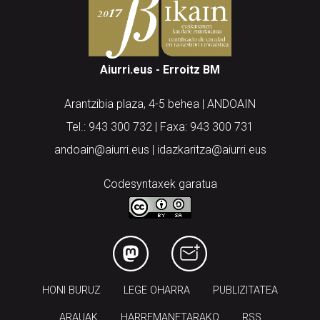
Aiurri.eus - Erroitz BM
Arantzibia plaza, 4-5 behea | ANDOAIN
Tel.: 943 300 732 | Faxa: 943 300 731
andoain@aiurri.eus | idazkaritza@aiurri.eus
Codesyntaxek garatua
HONI BURUZ
LEGE OHARRA
PUBLIZITATEA
ARAUAK
HARREMANETARAKO
RSS