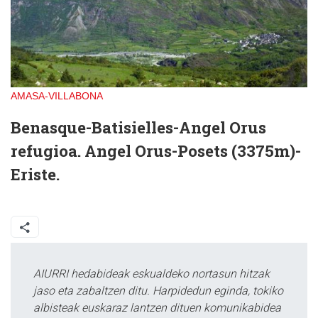
AMASA-VILLABONA
Benasque-Batisielles-Angel Orus
refugioa. Angel Orus-Posets (3375m)-
Eriste.
AIURRI hedabideak eskualdeko nortasun hitzak
jaso eta zabaltzen ditu. Harpidedun eginda, tokiko
albisteak euskaraz lantzen dituen komunikabidea