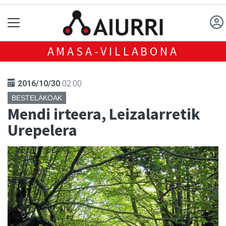
AMASA-VILLABONA
2016/10/30
02:00
BESTELAKOAK
Mendi irteera, Leizalarretik
Urepelera