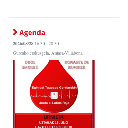
Agenda
2026/08/28
16:30 - 20:30
Gureako erakusgela, Amasa-Villabona