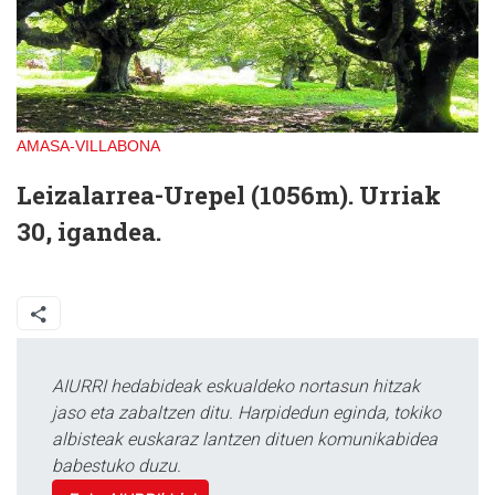
AMASA-VILLABONA
Leizalarrea-Urepel (1056m). Urriak
30, igandea.
AIURRI hedabideak eskualdeko nortasun hitzak
jaso eta zabaltzen ditu. Harpidedun eginda, tokiko
albisteak euskaraz lantzen dituen komunikabidea
babestuko duzu.