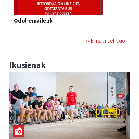
Odol-emaileak
»» Ekitaldi gehiago
Ikusienak