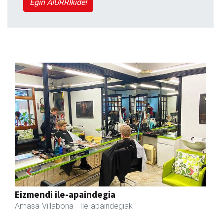
Egin AIURRIkide!
Previous
Next
Arindu fisioterapia eta osteopatia
Amasa-Villabona
- Fisioterapia