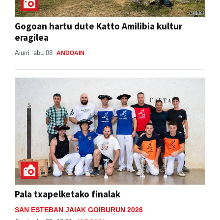
Gogoan hartu dute Katto Amilibia kultur
eragilea
Aiurri
abu 08
ANDOAIN
Pala txapelketako finalak
SAN ESTEBAN JAIAK GOIBURUN 2026