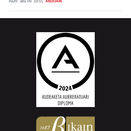
Aiurri
abu 09, 19:01
ANDOAIN