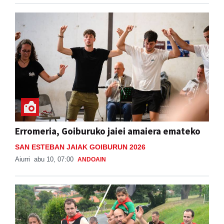
Erromeria, Goiburuko jaiei amaiera emateko
SAN ESTEBAN JAIAK GOIBURUN 2026
Aiurri
abu 10, 07:00
ANDOAIN