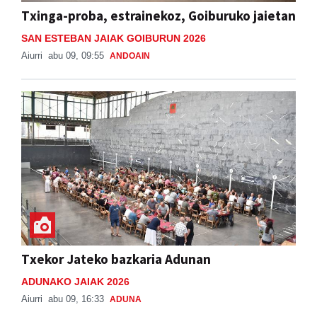
Txinga-proba, estrainekoz, Goiburuko jaietan
SAN ESTEBAN JAIAK GOIBURUN 2026
Aiurri
abu 09, 09:55
ANDOAIN
Txekor Jateko bazkaria Adunan
ADUNAKO JAIAK 2026
Aiurri
abu 09, 16:33
ADUNA