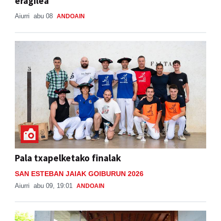
eragilea
Aiurri
abu 08
ANDOAIN
Pala txapelketako finalak
SAN ESTEBAN JAIAK GOIBURUN 2026
Aiurri
abu 09, 19:01
ANDOAIN