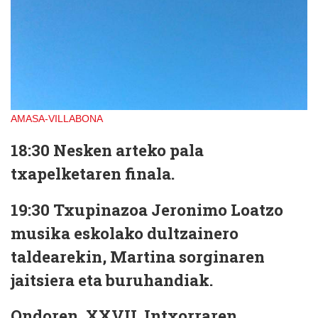
AMASA-VILLABONA
18:30
Nesken arteko
pala
txapelketaren finala
.
19:30
Txupinazoa Jeronimo Loatzo
musika eskolako dultzainero
taldearekin, Martina
sorginaren
jaitsiera
eta buruhandiak.
Ondoren,
XXVII.
Intxorraren