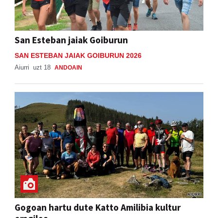
San Esteban jaiak Goiburun
SAN ESTEBAN JAIAK GOIBURUN 2026
Aiurri
uzt 18
ANDOAIN
Gogoan hartu dute Katto Amilibia kultur