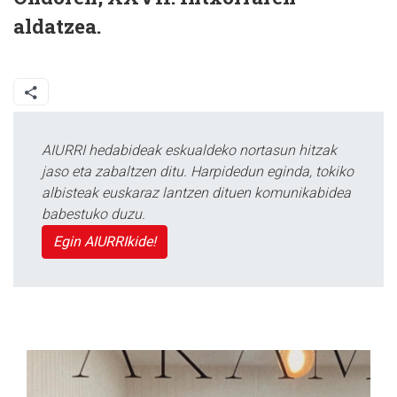
aldatzea
.
AIURRI hedabideak eskualdeko nortasun hitzak
jaso eta zabaltzen ditu. Harpidedun eginda, tokiko
albisteak euskaraz lantzen dituen komunikabidea
babestuko duzu.
Egin AIURRIkide!