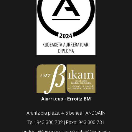
Aiurri.eus - Erroitz BM
Arantzibia plaza, 4-5 behea | ANDOAIN
Tel.: 943 300 732 | Faxa: 943 300 731
andoain@aiurri.eus | idazkaritza@aiurri.eus