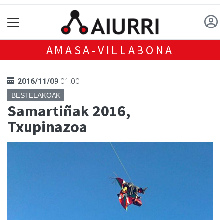
AMASA-VILLABONA
2016/11/09
01:00
BESTELAKOAK
Samartiñak 2016,
Txupinazoa