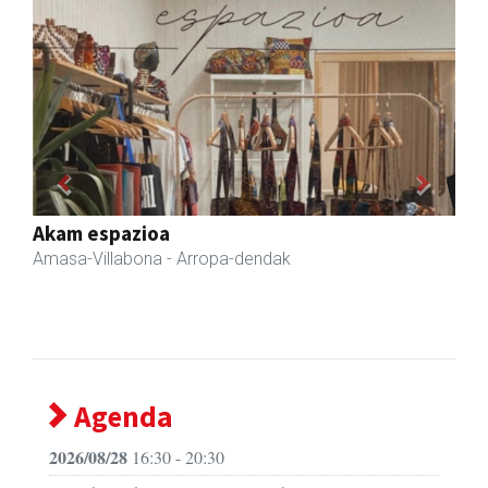
Previous
Next
Amasa kafetegia
Amasa-Villabona
- Gozotegiak
Agenda
2026/08/28
16:30 - 20:30