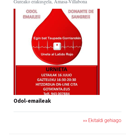
Gureako erakusgela, Amasa-Villabona
Odol-emaileak
»» Ekitaldi gehiago