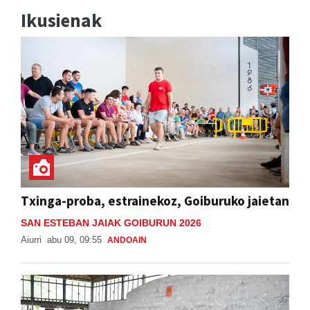
Ikusienak
Txinga-proba, estrainekoz, Goiburuko jaietan
SAN ESTEBAN JAIAK GOIBURUN 2026
Aiurri
abu 09, 09:55
ANDOAIN