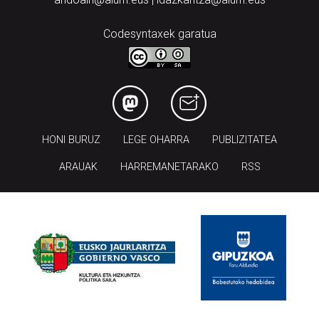
Codesyntaxek garatua
HONI BURUZ
LEGE OHARRA
PUBLIZITATEA
ARAUAK
HARREMANETARAKO
RSS