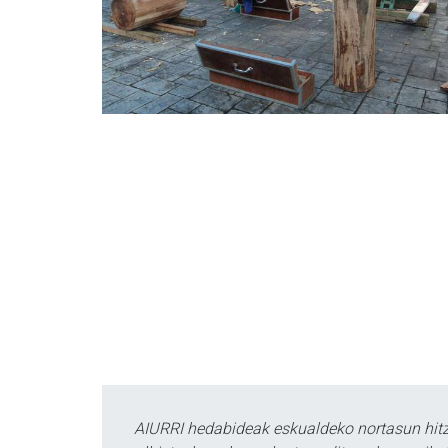
AIURRI hedabideak eskualdeko nortasun hitza