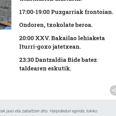
17:00-19:00
Puzgarriak
frontoian.
Ondoren
,
txokolate
beroa.
20:00
XXV.
Bakailao lehiaketa
Iturri-goxo jatetxean.
23:30
Dantzaldia
Bide batez
taldearen eskutik.
k jaso eta zabaltzen ditu. Harpidedun eginda, tokiko