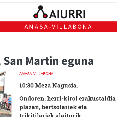
AMASA-VILLABONA
 San Martin eguna
AMASA-VILLABONA
10:30 Meza Nagusia
.
Ondoren,
herri-kirol erakustaldia
plazan, bertsolariek eta
trikitilariek alaiturik.