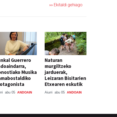
»» Ekitaldi gehiago
nkal Guerrero
Naturan
doaindarra,
murgiltzeko
nostiako Musika
jarduerak,
amabostaldiko
Leizaran Bisitarien
otagonista
Etxearen eskutik
rri
abu 05
Aiurri
abu 05
ANDOAIN
ANDOAIN