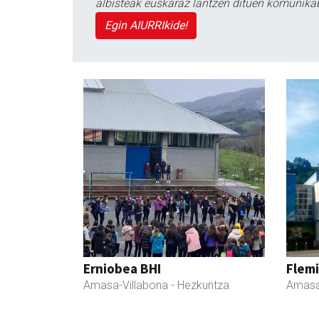
albisteak euskaraz lantzen dituen komunika
Egin AIURRIkide!
Erniobea BHI
Flemi
Amasa-Villabona
- Hezkuntza
Amasa