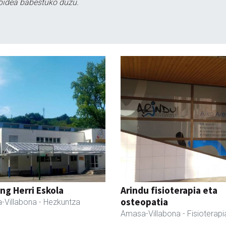
bidea babestuko duzu.
ng Herri Eskola
Arindu fisioterapia eta
osteopatia
-Villabona
- Hezkuntza
Amasa-Villabona
- Fisioterapi