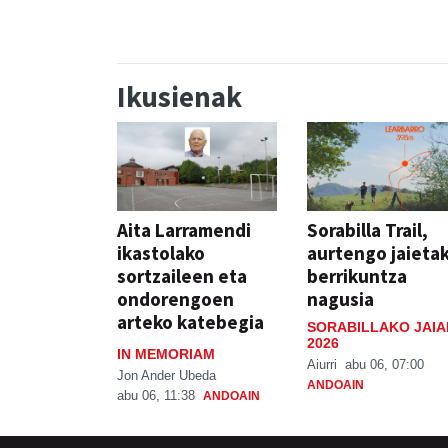
Ikusienak
Aita Larramendi
Sorabilla Trail,
ikastolako
aurtengo jaieta
sortzaileen eta
berrikuntza
ondorengoen
nagusia
arteko katebegia
SORABILLAKO JAIA
2026
IN MEMORIAM
Aiurri
abu 06, 07:00
Jon Ander Ubeda
ANDOAIN
abu 06, 11:38
ANDOAIN