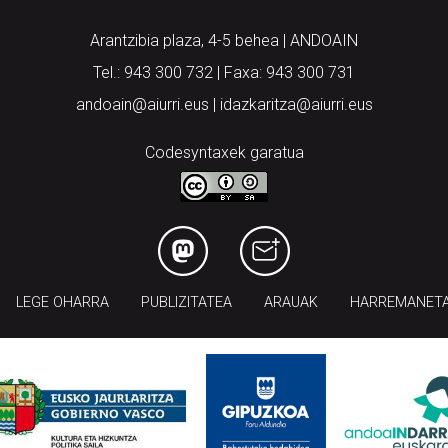
Arantzibia plaza, 4-5 behea | ANDOAIN
Tel.: 943 300 732 | Faxa: 943 300 731
andoain@aiurri.eus | idazkaritza@aiurri.eus
Codesyntaxek garatua
LEGE OHARRA
PUBLIZITATEA
ARAUAK
HARREMANET