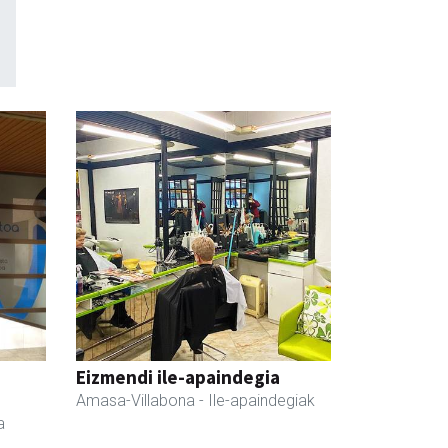
Eizmendi ile-apaindegia
Amasa-Villabona
- Ile-apaindegiak
a