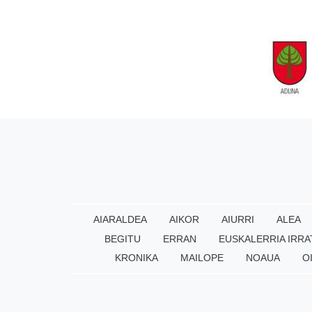
AIARALDEA
AIKOR
AIURRI
ALEA
BEGITU
ERRAN
EUSKALERRIA IRRA
KRONIKA
MAILOPE
NOAUA
O