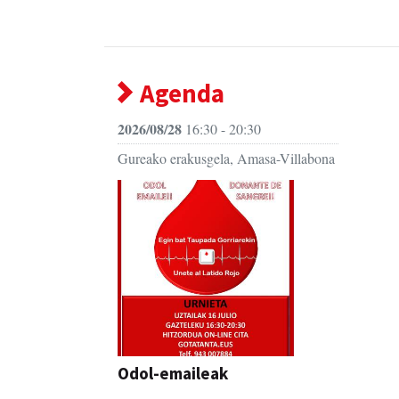
Agenda
2026/08/28
16:30 - 20:30
Gureako erakusgela, Amasa-Villabona
Odol-emaileak