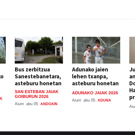
Bus zerbitzua
Adunako jaien
Ju
ko
Sanestebanetara,
lehen txanpa,
an
asteburu honetan
asteburu honetan
Do
H
SAN ESTEBAN JAIAK
ADUNAKO JAIAK 2026
pr
GOIBURUN 2026
K
Aiurri
abu 05
ADUNA
Aiurri
abu 05
ANDOAIN
Aiu