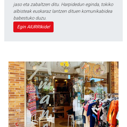
jaso eta zabaltzen ditu. Harpidedun eginda, tokiko
albisteak euskaraz lantzen dituen komunikabidea
babestuko duzu.
Egin AIURRIkide!