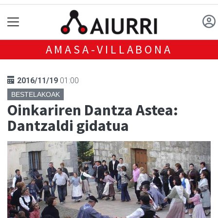
AMASA-VILLABONA
2016/11/19
01:00
BESTELAKOAK
Oinkariren Dantza Astea:
Dantzaldi gidatua