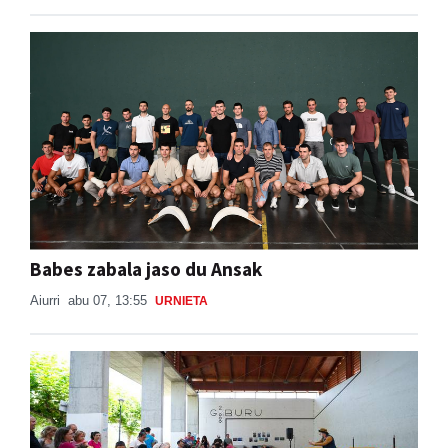
Babes zabala jaso du Ansak
Aiurri
abu 07, 13:55
URNIETA