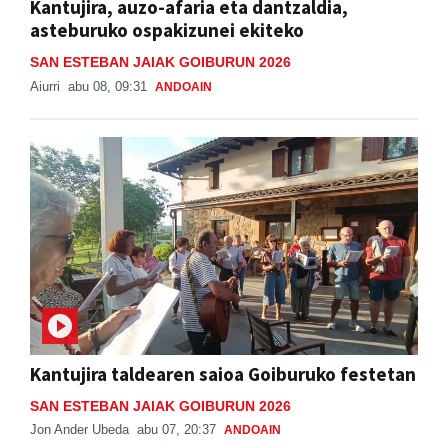
Kantujira, auzo-afaria eta dantzaldia,
asteburuko ospakizunei ekiteko
SAN ESTEBAN JAIAK GOIBURUN 2026
Aiurri
abu 08, 09:31
ANDOAIN
Kantujira taldearen saioa Goiburuko festetan
SAN ESTEBAN JAIAK GOIBURUN 2026
Jon Ander Ubeda
abu 07, 20:37
ANDOAIN