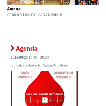
Previous
Next
Erniobea BHI
Amasa-Villabona
- Hezkuntza
Agenda
2026/08/28
16:30 - 20:30
Gureako erakusgela, Amasa-Villabona