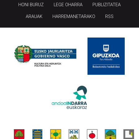
HONI BURUZ
LEGE OHARRA
PUBLIZITATEA
ARAUAK
HARREMANETARAKO
RSS