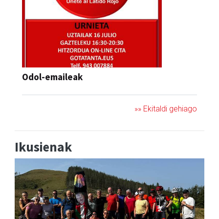
Odol-emaileak
»» Ekitaldi gehiago
Ikusienak