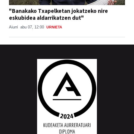
"Banakako Txapelketan jokatzeko nire
eskubidea aldarrikatzen dut"
Aiurri
abu 07, 12:00
URNIETA