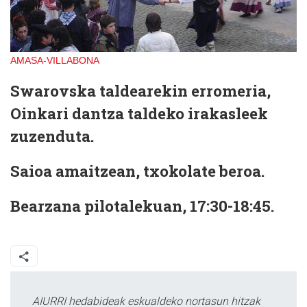
AMASA-VILLABONA
Swarovska taldearekin erromeria,
Oinkari dantza taldeko irakasleek
zuzenduta.
Saioa amaitzean, txokolate beroa.
Bearzana pilotalekuan, 17:30-18:45.
AIURRI hedabideak eskualdeko nortasun hitzak