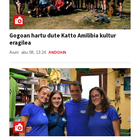
Gogoan hartu dute Katto Amilibia kultur
eragilea
Aiurri
abu 08, 13:24
ANDOAIN