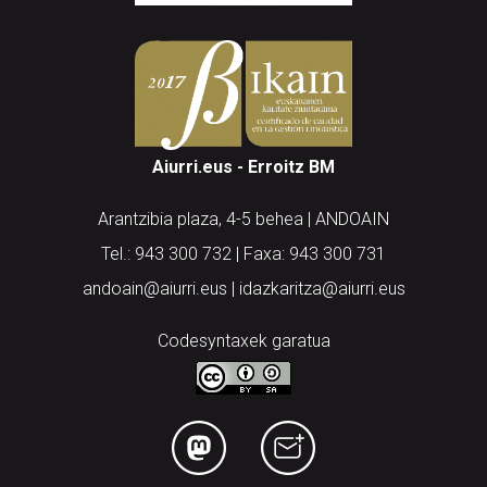
Aiurri.eus - Erroitz BM
Arantzibia plaza, 4-5 behea | ANDOAIN
Tel.: 943 300 732 | Faxa: 943 300 731
andoain@aiurri.eus | idazkaritza@aiurri.eus
Codesyntaxek garatua