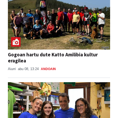
Gogoan hartu dute Katto Amilibia kultur
eragilea
Aiurri
abu 08, 13:24
ANDOAIN