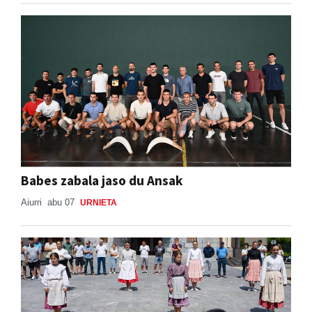
Babes zabala jaso du Ansak
Aiurri
abu 07
URNIETA