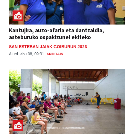
Kantujira, auzo-afaria eta dantzaldia,
asteburuko ospakizunei ekiteko
SAN ESTEBAN JAIAK GOIBURUN 2026
Aiurri
abu 08, 09:31
ANDOAIN