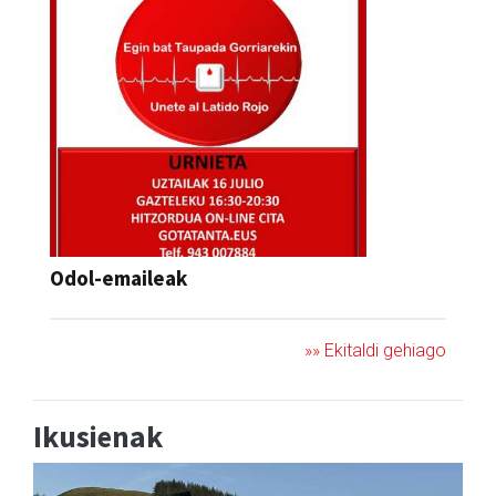
Odol-emaileak
»» Ekitaldi gehiago
Ikusienak