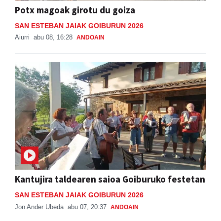
Potx magoak girotu du goiza
SAN ESTEBAN JAIAK GOIBURUN 2026
Aiurri
abu 08, 16:28
ANDOAIN
Kantujira taldearen saioa Goiburuko festetan
SAN ESTEBAN JAIAK GOIBURUN 2026
Jon Ander Ubeda
abu 07, 20:37
ANDOAIN