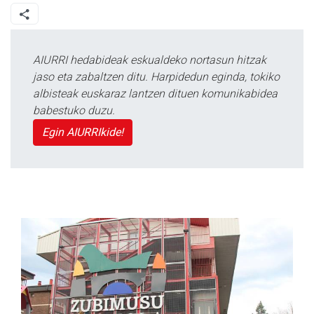
AIURRI hedabideak eskualdeko nortasun hitzak
jaso eta zabaltzen ditu. Harpidedun eginda, tokiko
albisteak euskaraz lantzen dituen komunikabidea
babestuko duzu.
Egin AIURRIkide!