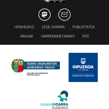
HONI BURUZ
LEGE OHARRA
PUBLIZITATEA
ARAUAK
HARREMANETARAKO
RSS