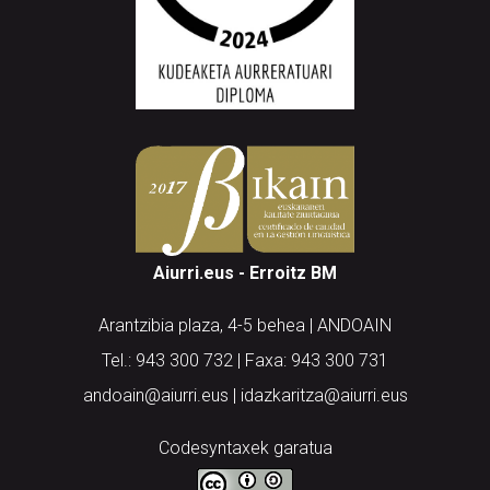
Aiurri.eus - Erroitz BM
Arantzibia plaza, 4-5 behea | ANDOAIN
Tel.: 943 300 732 | Faxa: 943 300 731
andoain@aiurri.eus | idazkaritza@aiurri.eus
Codesyntaxek garatua