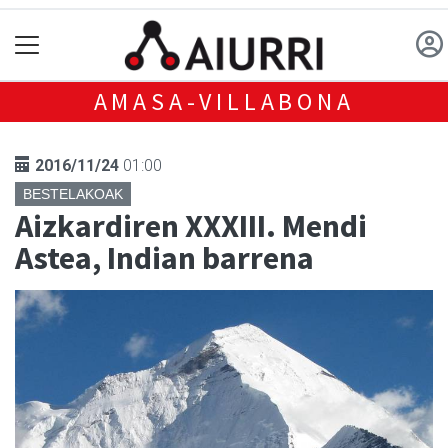
AMASA-VILLABONA
2016/11/24
01:00
BESTELAKOAK
Aizkardiren XXXIII. Mendi
Astea, Indian barrena