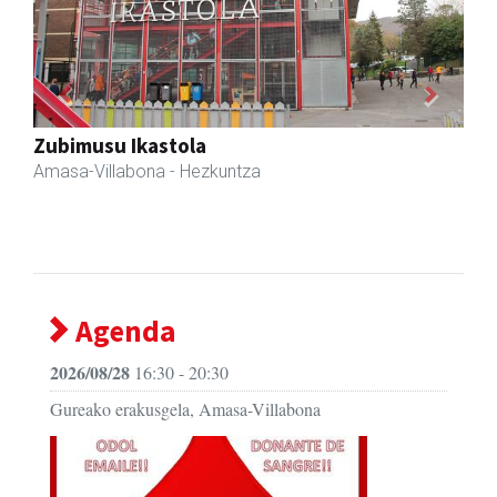
Previous
Next
Akam espazioa
Amasa-Villabona
- Arropa-dendak
Agenda
2026/08/28
16:30 - 20:30
Gureako erakusgela, Amasa-Villabona