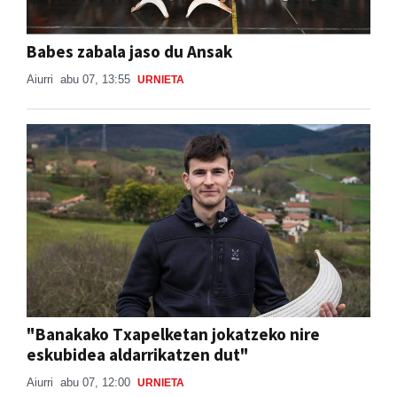
Babes zabala jaso du Ansak
Aiurri
abu 07, 13:55
URNIETA
"Banakako Txapelketan jokatzeko nire
eskubidea aldarrikatzen dut"
Aiurri
abu 07, 12:00
URNIETA