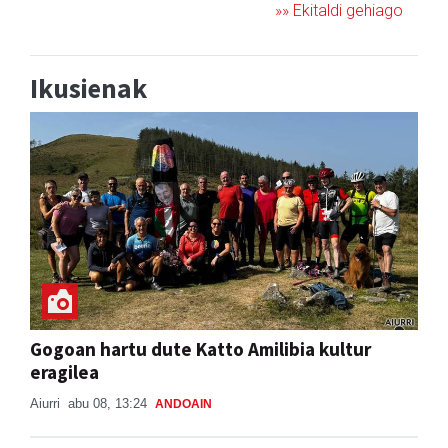
»» Ekitaldi gehiago
Ikusienak
Gogoan hartu dute Katto Amilibia kultur
eragilea
Aiurri
abu 08, 13:24
ANDOAIN