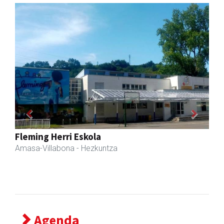
Previous
Next
Sahatsa belar-denda eta dietetika zentrua
Amasa-Villabona
- Belar-denda
Agenda