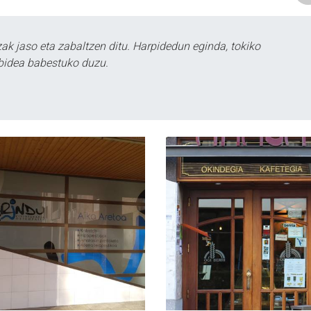
k jaso eta zabaltzen ditu. Harpidedun eginda, tokiko
bidea babestuko duzu.