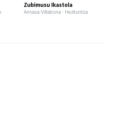
Zubimusu Ikastola
k
Amasa-Villabona
- Hezkuntza