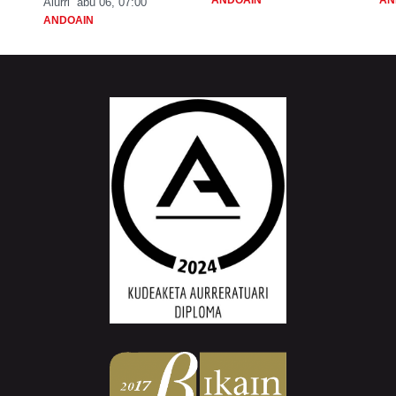
ANDOAIN
AN
Aiurri
abu 06, 07:00
ANDOAIN