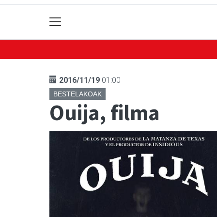
2016/11/19
01:00
BESTELAKOAK
Ouija, filma