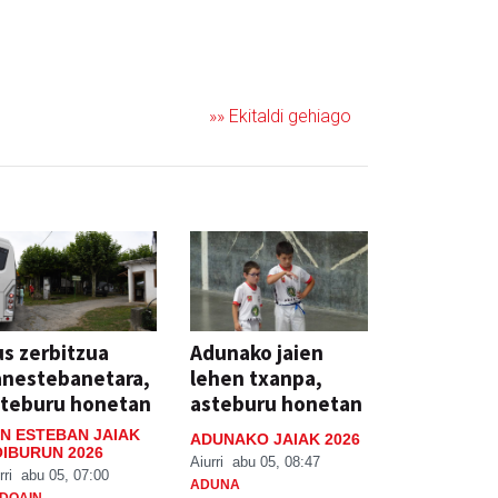
»» Ekitaldi gehiago
s zerbitzua
Adunako jaien
anestebanetara,
lehen txanpa,
steburu honetan
asteburu honetan
N ESTEBAN JAIAK
ADUNAKO JAIAK 2026
IBURUN 2026
Aiurri
abu 05, 08:47
rri
abu 05, 07:00
ADUNA