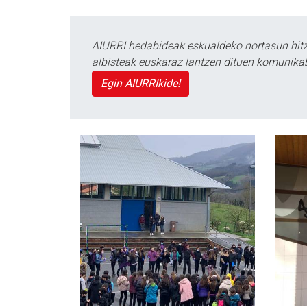
AIURRI hedabideak eskualdeko nortasun hitza
albisteak euskaraz lantzen dituen komunika
Egin AIURRIkide!