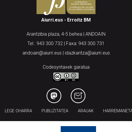
Aiurri.eus - Erroitz BM
Arantzibia plaza, 4-5 behea | ANDOAIN
Tel.: 943 300 732 | Faxa: 943 300 731
andoain@aiurri.eus | idazkaritza@aiurri.eus
Codesyntaxek garatua
LEGE OHARRA
PUBLIZITATEA
ARAUAK
HARREMANET