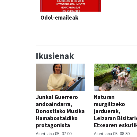
Odol-emaileak
Ikusienak
Junkal Guerrero
Naturan
andoaindarra,
murgiltzeko
Donostiako Musika
jarduerak,
Hamabostaldiko
Leizaran Bisitar
protagonista
Etxearen eskuti
Aiurri
abu 05, 07:00
Aiurri
abu 05, 08:30