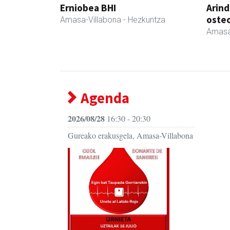
Erniobea BHI
Arind
oste
Amasa-Villabona
- Hezkuntza
Amasa
Agenda
2026/08/28
16:30 - 20:30
Gureako erakusgela, Amasa-Villabona