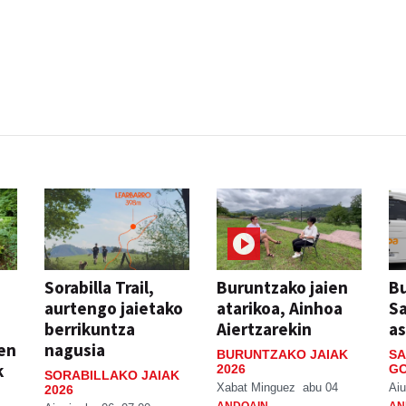
Sorabilla Trail,
Buruntzako jaien
Bu
aurtengo jaietako
atarikoa, Ainhoa
S
berrikuntza
Aiertzarekin
a
ien
nagusia
BURUNTZAKO JAIAK
SA
k
2026
GO
SORABILLAKO JAIAK
Xabat Minguez
abu 04
Aiu
2026