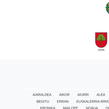
AIARALDEA
AIKOR
AIURRI
ALEA
BEGITU
ERRAN
EUSKALERRIA IRRA
KRONIKA
MAILOPE
NOAUA
O