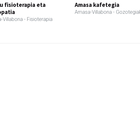
u fisioterapia eta
Amasa kafetegia
opatia
Amasa-Villabona
- Gozotegia
-Villabona
- Fisioterapia