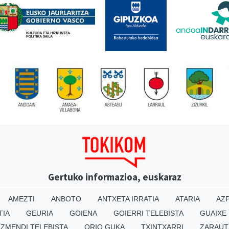
Gertuko informazioa, euskaraz
AMEZTI
ANBOTO
ANTXETA IRRATIA
ATARIA
AZP
TIA
GEURIA
GOIENA
GOIERRI TELEBISTA
GUAIXE
IZMENDI TELEBISTA
ORIO GUKA
TXINTXARRI
ZARAUT