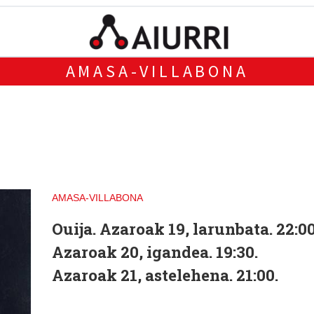
AMASA-VILLABONA
AMASA-VILLABONA
Ouija.
Azaroak 19, larunbata. 22:00
Azaroak 20, igandea. 19:30.
Azaroak 21, astelehena. 21:00.