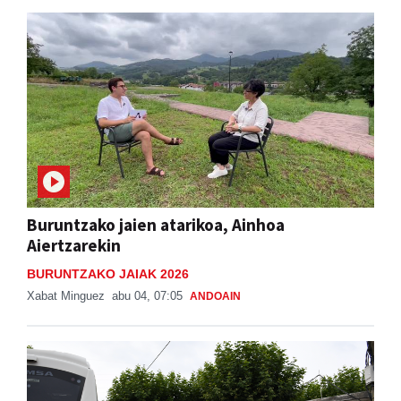
Buruntzako jaien atarikoa, Ainhoa
Aiertzarekin
BURUNTZAKO JAIAK 2026
Xabat Minguez
abu 04, 07:05
ANDOAIN