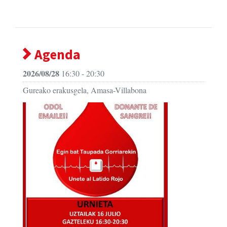
Agenda
2026/08/28
16:30 - 20:30
Gureako erakusgela, Amasa-Villabona