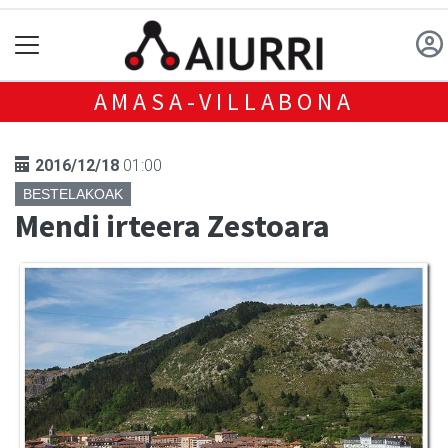
AMASA-VILLABONA
2016/12/18
01:00
BESTELAKOAK
Mendi irteera Zestoara