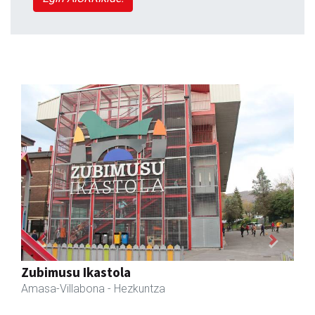
Previous
Next
Fleming Herri Eskola
Amasa-Villabona
- Hezkuntza