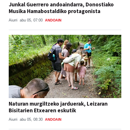
Junkal Guerrero andoaindarra, Donostiako
Musika Hamabostaldiko protagonista
Aiurri
abu 05, 07:00
ANDOAIN
Naturan murgiltzeko jarduerak, Leizaran
Bisitarien Etxearen eskutik
Aiurri
abu 05, 08:30
ANDOAIN