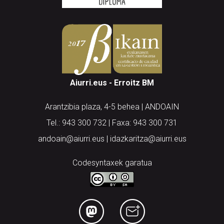
Aiurri.eus - Erroitz BM
Arantzibia plaza, 4-5 behea | ANDOAIN
Tel.: 943 300 732 | Faxa: 943 300 731
andoain@aiurri.eus | idazkaritza@aiurri.eus
Codesyntaxek garatua