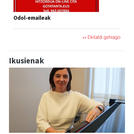
Odol-emaileak
»» Ekitaldi gehiago
Ikusienak