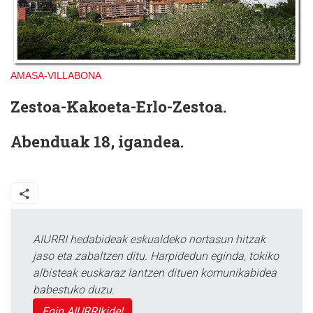
AMASA-VILLABONA
Zestoa-Kakoeta-Erlo-Zestoa.
Abenduak 18, igandea.
AIURRI hedabideak eskualdeko nortasun hitzak
jaso eta zabaltzen ditu. Harpidedun eginda, tokiko
albisteak euskaraz lantzen dituen komunikabidea
babestuko duzu.
Egin AIURRIkide!