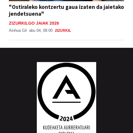
"Ostiraleko kontzertu gaua izaten da jaietako
jendetsuena"
ZIZURKILGO JAIAK 2026
Ainhoa Gil
abu 04, 08:00
ZIZURKIL