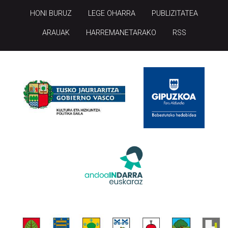
HONI BURUZ
LEGE OHARRA
PUBLIZITATEA
ARAUAK
HARREMANETARAKO
RSS