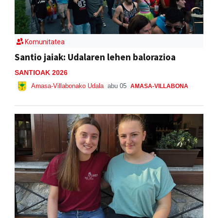
Komunitatea
Santio jaiak: Udalaren lehen balorazioa
SANTIOAK 2026
Amasa-Villabonako Udala
abu 05
AMASA-VILLABONA